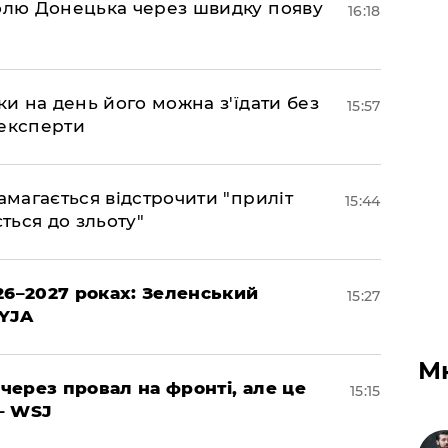
долю Донецька через швидку появу
16:18
ки на день його можна з'їдати без
15:57
 експерти
амагається відстрочити "приліт
15:44
ться до зльоту"
26–2027 роках: Зеленський
15:27
EYJA
М
 через провал на фронті, але це
15:15
– WSJ