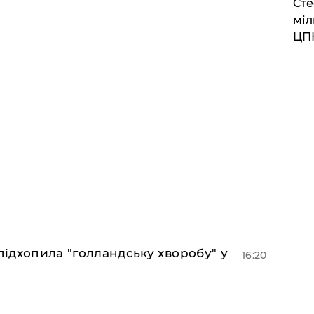
Сте
міл
ЦП
підхопила "голландську хворобу" у
16:20