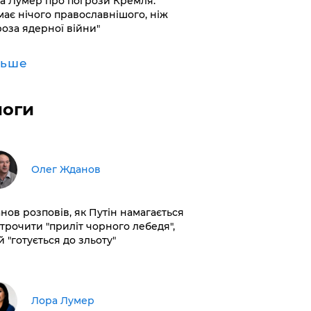
а Лумер про погрози Кремля:
має нічого православнішого, ніж
роза ядерної війни"
льше
логи
Олег Жданов
нов розповів, як Путін намагається
строчити "приліт чорного лебедя",
 "готується до зльоту"
​Лора Лумер