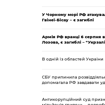
У Чорному морі РФ атакува
Гвінеї-Бісау – є загиблі
Армія РФ вранці 6 серпня в
Лозова, є загиблі – "Укрзал
В одній із областей України
СБУ припинила розвіддіяльн
допомагала РФ завдавати уд
Антикорупційний суд призна
мільйонів гривень – подро