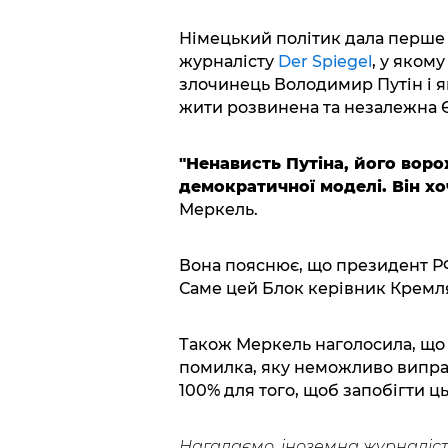
Німецький політик дала перше в
журналісту
Der Spiegel
, у яком
злочинець Володимир Путін і я
жити розвинена та незалежна 
"Ненависть Путіна, його воро
демократичної моделі. Він х
Меркель.
Вона пояснює, що президент Р
Саме цей Блок керівник Кремл
Також Меркель наголосила, що 
помилка, яку неможливо виправд
100% для того, щоб запобігти ц
Нагадаємо, іноземна журналістк