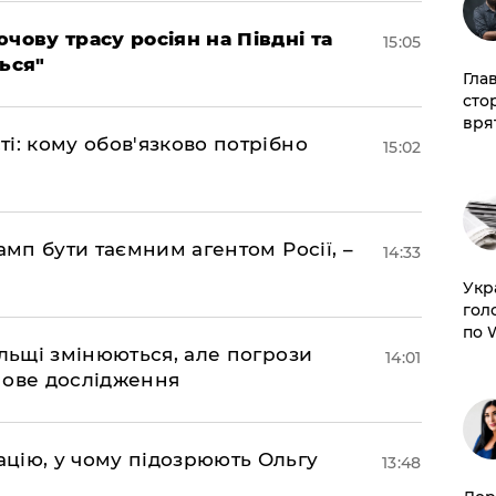
чову трасу росіян на Півдні та
15:05
ься"
Гла
сто
врят
і: кому обов'язково потрібно
15:02
амп бути таємним агентом Росії, –
14:33
​Ук
гол
по 
ольщі змінюються, але погрози
14:01
нове дослідження
цію, у чому підозрюють Ольгу
13:48