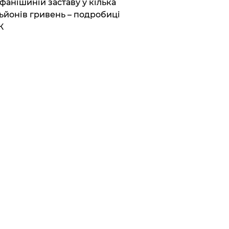
фанішиній заставу у кілька
ьйонів гривень – подробиці
К