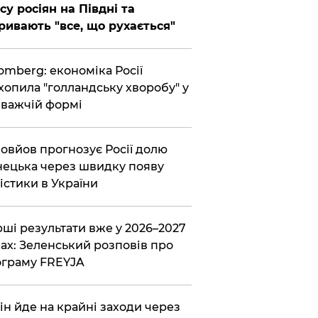
су росіян на Півдні та
ривають "все, що рухається"
omberg: економіка Росії
хопила "голландську хворобу" у
важчій формі
овйов прогнозує Росії долю
ецька через швидку появу
істики в України
ші результати вже у 2026–2027
ах: Зеленський розповів про
граму FREYJA
ін йде на крайні заходи через