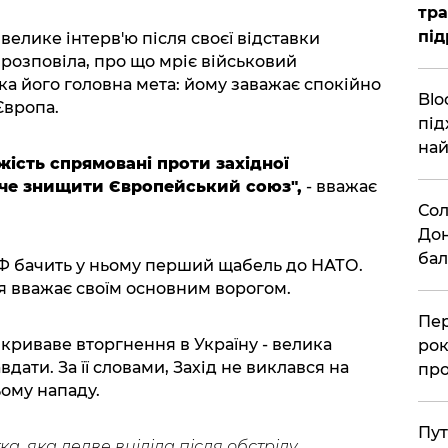
тра
під
елике інтерв'ю після своєї відставки
у розповіла, про що мріє військовий
ка його головна мета: йому заважає спокійно
Blo
Європа.
під
най
жість спрямовані проти західної
оче знищити Європейський союз",
- вважає
Сол
Дон
бал
Ф бачить у ньому перший щабель до НАТО.
я вважає своїм основним ворогом.
Пер
криваве вторгнення в Україну - велика
рок
ати. За її словами, Захід не виклався на
про
ьому нападу.
Пут
а, яка ледве вціліла після обстрілу