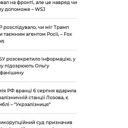
вал на фронті, але це навряд чи
у допоможе – WSJ
 розслідувало, чи міг Трамп
и таємним агентом Росії, – Fox
ws
У розсекретило інформацію, у
у підозрюють Ольгу
ефанішину
ія РФ вранці 6 серпня вдарила
залізничній станції Лозова, є
иблі – "Укрзалізниця"
икорупційний суд призначив