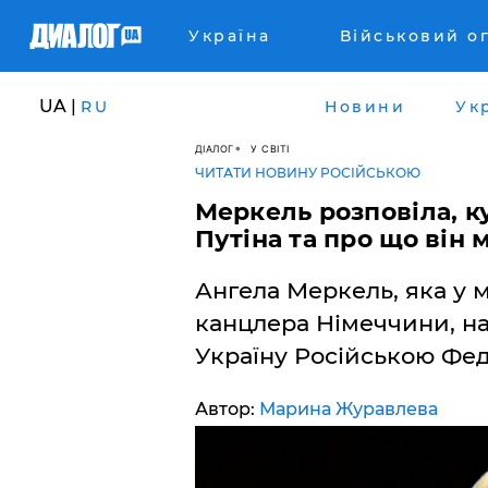
Україна
Військовий о
UA |
RU
Новини
Ук
ДІАЛОГ
У СВІТІ
ЧИТАТИ НОВИНУ РОСІЙСЬКОЮ
Меркель розповіла, к
Путіна та про що він 
Ангела Меркель, яка у 
канцлера Німеччини, на
Україну Російською Фе
Автор:
Марина Журавлева