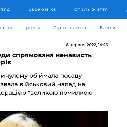
гляд
Економіка
Стиль життя
раїна
расія
Суспільство
Блоги
8 червня 2022, 14:46
уди спрямована ненависть
мріє
минулому обіймала посаду
звала військовий напад на
дерацією "великою помилкою".