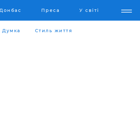
Донбас
Преса
У світі
Думка
Стиль життя