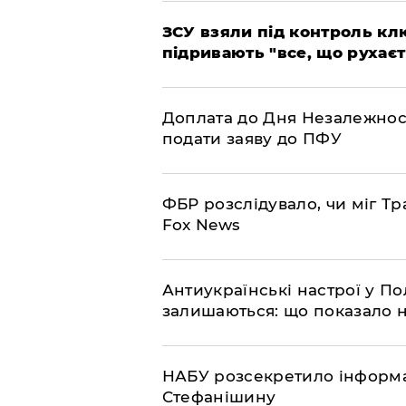
ЗСУ взяли під контроль клю
підривають "все, що рухаєт
Доплата до Дня Незалежност
подати заяву до ПФУ
ФБР розслідувало, чи міг Тр
Fox News
Антиукраїнські настрої у П
залишаються: що показало 
НАБУ розсекретило інформа
Стефанішину