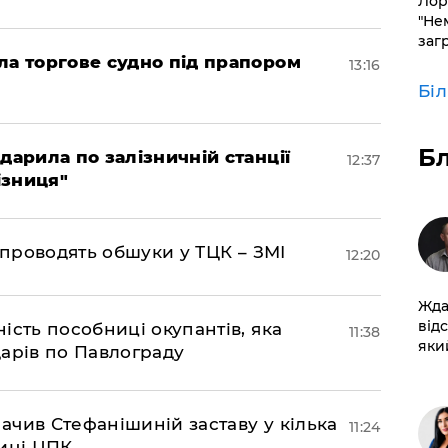
Лор
"Не
заг
ла торгове судно під прапором
13:16
Бі
Б
дарила по залізничній станції
12:37
ізниця"
 проводять обшуки у ТЦК – ЗМІ
12:20
Жда
від
ість пособниці окупантів, яка
11:38
який
арів по Павлограду
чив Стефанішиній заставу у кілька
11:24
биці ЦПК