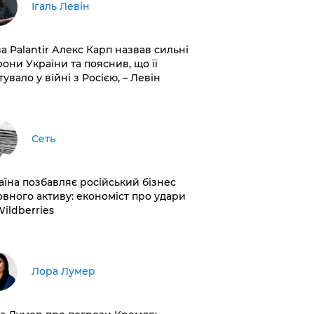
Ігаль Левін
ва Palantir Алекс Карп назвав сильні
рони України та пояснив, що її
увало у війні з Росією, – Левін
Сеть
раїна позбавляє російський бізнес
овного активу: економіст про удари
Wildberries
​Лора Лумер