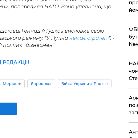
про
ини, попередила НАТО. Вона упевнена, що
йом
ФБР
ідставці Геннадій Гудков висловив свою
бут
вського режиму. "У Путіна
немає стратегії
", -
Ne
політик і бізнесмен.
РЕДАКЦІЇ!
НАБ
чом
Ст
а Меркель
Євросоюз
Війна України з Росією
Арм
по 
заг
Ант