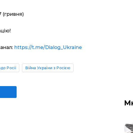
 (гривня)
цію!
анал:
https://t.me/Dialog_Ukraine
до Росії
Війна України з Росією
М