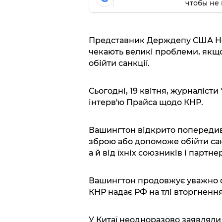
чтобы не 
Представник Держдепу США Не
чекають великі проблеми, якщо
обійти санкції.
Сьогодні, 19 квітня, журналісти 
інтерв'ю Прайса щодо КНР.
Вашингтон відкрито попередив
зброю або допоможе обійти сан
а й від їхніх союзників і партнер
Вашингтон продовжує уважно ст
КНР надає РФ на тлі вторгнення 
У Китаї неодноразово заявляли 