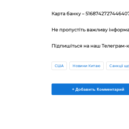
Карта банку – 5168742727446407
Не пропустіть важливу інформа
Підпишіться на наш Телеграм-к
США
Новини Китаю
Санкції що
+ Добавить Комментарий