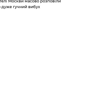
елі Москви масово розповіли
 дуже гучний вибух