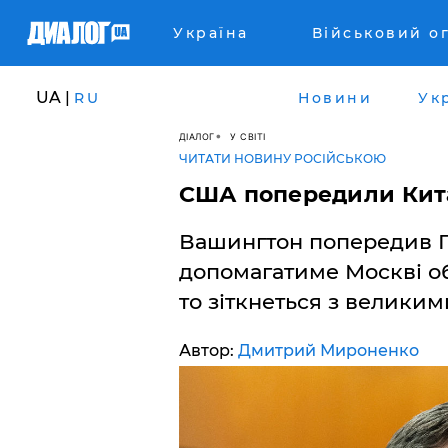
Україна
Військовий о
UA |
RU
Новини
Ук
ДІАЛОГ
У СВІТІ
ЧИТАТИ НОВИНУ РОСІЙСЬКОЮ
США попередили Кит
Вашингтон попередив Пе
допомагатиме Москві об
то зіткнеться з велики
Автор:
Дмитрий Мироненко