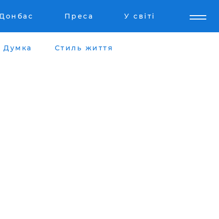
Донбас
Преса
У світі
Думка
Стиль життя