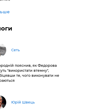
льше
логи
Сеть
ородній пояснив, як Федорова
уть "використати втемну",
біцявши те, чого виконувати не
раються
Юрій Швець