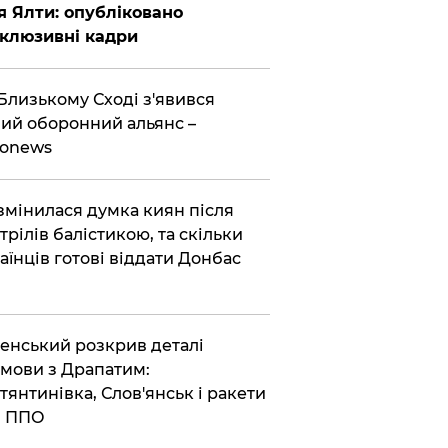
я Ялти: опубліковано
клюзивні кадри
Близькому Сході з'явився
ий оборонний альянс –
ronews
змінилася думка киян після
трілів балістикою, та скільки
аїнців готові віддати Донбас
енський розкрив деталі
мови з Драпатим:
тянтинівка, Слов'янськ і ракети
я ППО