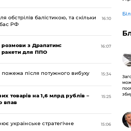
Бі
ля обстрілів балістикою, та скільки
16:10
нбас РФ
Б
 розмови з Драпатим:
16:07
і ракети для ППО
 пожежа після потужного вибуху
15:34
Заг
мож
поо
зби
их товарів на 1,6 млрд рублів –
15:25
о впав
рює українське стратегічне
15:06