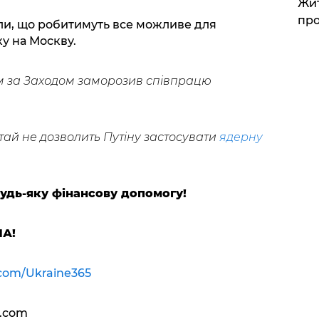
Жит
про
или, що робитимуть все можливе для
у на Москву.
дом за Заходом заморозив співпрацю
тай не дозволить Путіну застосувати
ядерну
будь-яку фінансову допомогу!
ЛА!
.com/Ukraine365
.com