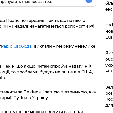
пропустить главное завтра.
біл
екс
д Прайс попередив Пекін, що на нього
На 
 КНР і надалі намагатиметься допомогти РФ
нов
Eu
"
Радіо Свобода
" виклали у Мережу невелике
Як 
обс
укр
 Пекін, що якщо Китай спробує надати РФ
РФ
кції, то проблеми будуть не лише від США,
ів.
Зел
ежити за Пекіном і за тією підтримкою, яку
роз
армії Путіна в Україну.
Кос
дл
про те, що не можна вводити санкції, а