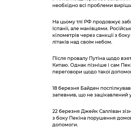
необхідно всі проблеми виріши
На цьому тлі РФ продовжує забир
Іспанії, але манівцями. Російсь
кілометрів через санкції з бок
літаків над своїм небом.
Після провалу Путіна щодо взя
Китаю. Однак пізніше і сам Пек
переговори щодо такої допомо
18 березня Байден поспілкувавс
запевнив, що не зацікавлений у
22 березня Джейк Салліван зіз
з боку Пекіна порушення домов
допомоги.