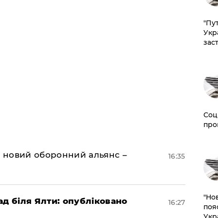
"Пут
Укр
зас
Соц
про
я новий оборонний альянс –
16:35
"Но
ад біля Ялти: опубліковано
16:27
поя
Укр