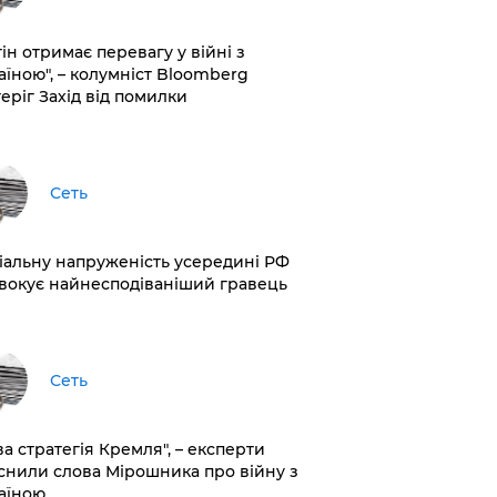
ін отримає перевагу у війні з
аїною", – колумніст Bloomberg
теріг Захід від помилки
Сеть
іальну напруженість усередині РФ
вокує найнесподіваніший гравець
Сеть
ва стратегія Кремля", – експерти
снили слова Мірошника про війну з
аїною