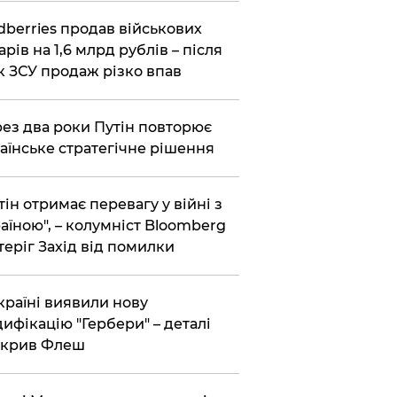
dberries продав військових
арів на 1,6 млрд рублів – після
к ЗСУ продаж різко впав
ез два роки Путін повторює
аїнське стратегічне рішення
тін отримає перевагу у війні з
аїною", – колумніст Bloomberg
теріг Захід від помилки
країні виявили нову
ифікацію "Гербери" – деталі
зкрив Флеш