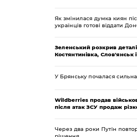
Як змінилася думка киян піс
українців готові віддати До
Зеленський розкрив деталі
Костянтинівка, Слов'янськ 
У Брянську почалася сильна
Wildberries продав військов
після атак ЗСУ продаж різк
Через два роки Путін повто
рішення