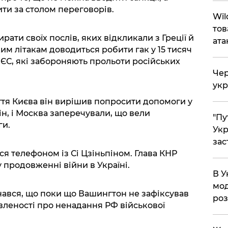
ти за столом переговорів.
Wil
тов
ати своїх послів, яких відкликали з Греції й
ата
ким літакам доводиться робити гак у 15 тисяч
у ЄС, які забороняють прольоти російських
Чер
укр
ття Києва він вирішив попросити допомоги у
ін, і Москва заперечували, що вели
"Пу
ги.
Укр
зас
я телефоном із Сі Цзіньпіном. Глава КНР
 продовженні війни в Україні.
В У
мод
нався, що поки що Вашингтон не зафіксував
ро
леності про ненадання РФ військової