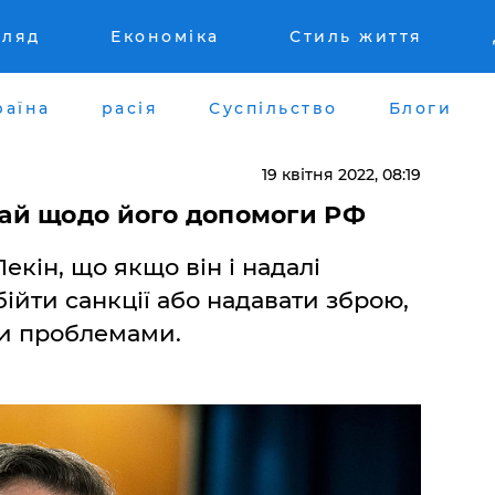
гляд
Економіка
Стиль життя
раїна
расія
Суспільство
Блоги
19 квітня 2022, 08:19
ай щодо його допомоги РФ
кін, що якщо він і надалі
ійти санкції або надавати зброю,
ми проблемами.