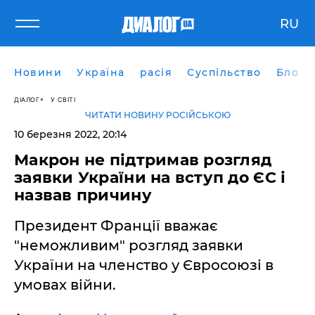
RU
Новини
Україна
расія
Суспільство
Блоги
ДІАЛОГ
У СВІТІ
ЧИТАТИ НОВИНУ РОСІЙСЬКОЮ
10 березня 2022, 20:14
Макрон не підтримав розгляд
заявки України на вступ до ЄС і
назвав причину
Президент Франції вважає
"неможливим" розгляд заявки
України на членство у Євросоюзі в
умовах війни.