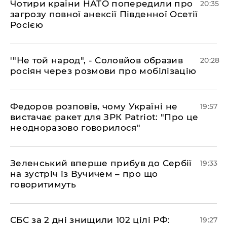
​Чотири країни НАТО попередили про
20:35
загрозу повної анексії Південної Осетії
Росією
​'"Не той народ", - Соловйов образив
20:28
росіян через розмови про мобілізацію
​Федоров розповів, чому Україні не
19:57
вистачає ракет для ЗРК Patriot: "Про це
неодноразово говорилося"
​Зеленський вперше прибув до Сербії
19:33
на зустріч із Вучичем – про що
говоритимуть
​СБС за 2 дні знищили 102 цілі РФ:
19:27