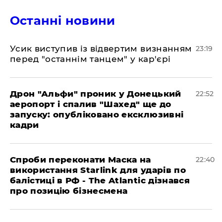
Останні новини
​Усик виступив із відвертим визнанням
23:19
перед "останнім танцем" у кар'єрі
​Дрон "Альфи" проник у Донецький
22:52
аеропорт і спалив "Шахед" ще до
запуску: опубліковано ексклюзивні
кадри
​Спроби переконати Маска на
22:40
використання Starlink для ударів по
балістиці в РФ - The Atlantic дізнався
про позицію бізнесмена