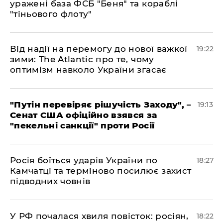
уражені база ФСБ "Беня" та кораблі
"тіньового флоту"
​Від надії на перемогу до нової важкої
19:22
зими: The Atlantic про те, чому
оптимізм навколо України згасає
​"Путін перевіряє рішучість Заходу", –
19:13
Сенат США офіційно взявся за
"пекельні санкції" проти Росії
​Росія боїться ударів України по
18:27
Камчатці та терміново посилює захист
підводних човнів
​У РФ почалася хвиля повісток: росіян,
18:22