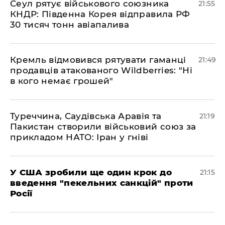
​Сеул рятує військового союзника
21:55
КНДР: Південна Корея відправила РФ
30 тисяч тонн авіапалива
​Кремль відмовився рятувати гаманці
21:49
продавців атакованого Wildberries: "Ні
в кого немає грошей"
​Туреччина, Саудівська Аравія та
21:19
Пакистан створили військовий союз за
прикладом НАТО: Іран у гніві
​У США зробили ще один крок до
21:15
введення "пекельних санкцій" проти
Росії