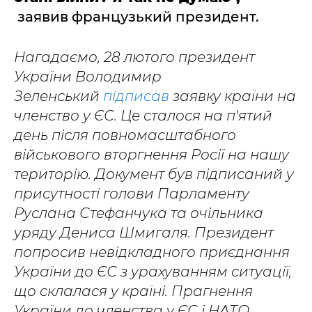
заявив французький президент.
Нагадаємо, 28 лютого президент
України Володимир
Зеленський
підписав
заявку країни на
членство у ЄС. Це сталося на п'ятий
день після повномасштабного
військового вторгнення Росії на нашу
територію. Документ був підписаний у
присутності голови Парламенту
Руслана Стефанчука та очільника
уряду Дениса Шмигаля. Президент
попросив невідкладного приєднання
України до ЄС з урахуванням ситуації,
що склалася у країні. Прагнення
України до членства у ЄС і НАТО