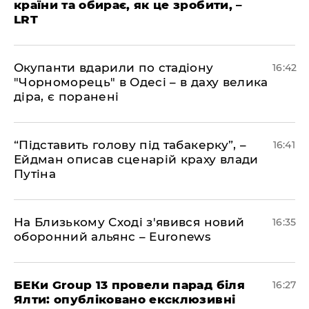
країни та обирає, як це зробити, –
LRT
​Окупанти вдарили по стадіону
16:42
"Чорноморець" в Одесі – в даху велика
діра, є поранені
​“Підставить голову під табакерку”, –
16:41
Ейдман описав сценарій краху влади
Путіна
На Близькому Сході з'явився новий
16:35
оборонний альянс – Euronews
БЕКи Group 13 провели парад біля
16:27
Ялти: опубліковано ексклюзивні