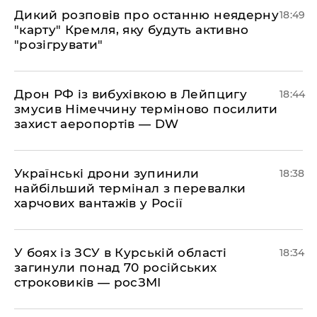
​Дикий розповів про останню неядерну
18:49
"карту" Кремля, яку будуть активно
"розігрувати"
​Дрон РФ із вибухівкою в Лейпцигу
18:44
змусив Німеччину терміново посилити
захист аеропортів — DW
​Українські дрони зупинили
18:38
найбільший термінал з перевалки
харчових вантажів у Росії
​У боях із ЗСУ в Курській області
18:34
загинули понад 70 російських
строковиків — росЗМІ