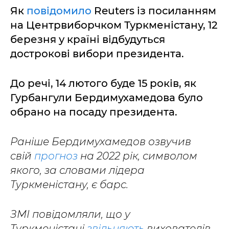
Як
повідомило
Reuters із посиланням
на Центрвиборчком Туркменістану, 12
березня у країні відбудуться
дострокові вибори президента.
До речі, 14 лютого буде 15 років, як
Гурбангули Бердимухамедова було
обрано на посаду президента.
Раніше Бердимухамедов озвучив
свій
прогноз
на 2022 рік, символом
якого, за словами лідера
Туркменістану, є барс.
ЗМІ повідомляли, що у
Туркменістані
звільняють
вихователів