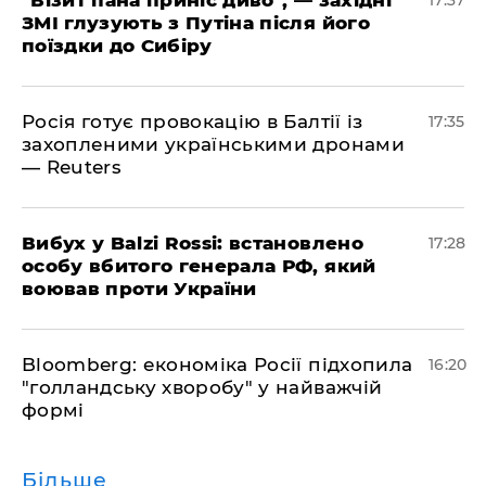
"Візит пана приніс диво", — західні
17:37
ЗМІ глузують з Путіна після його
поїздки до Сибіру
Росія готує провокацію в Балтії із
17:35
захопленими українськими дронами
— Reuters
​Вибух у Balzi Rossi: встановлено
17:28
особу вбитого генерала РФ, який
воював проти України
Bloomberg: економіка Росії підхопила
16:20
"голландську хворобу" у найважчій
формі
Більше