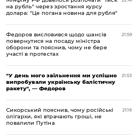
​Мінфіну РФ довелося розпочати "тиск
22:47
на рубль" через зростання курсу
долара: "Це погана новина для рубля"
​Федоров висловився щодо шансів
21:59
повернутися на посаду міністра
оборони та пояснив, чому не бере
участі в протестах
​"У день мого звільнення ми успішно
21:53
випробували українську балістичну
ракету", — Федоров
​Сикорський пояснив, чому російські
21:19
олігархи, які втрачають гроші, не
повалили Путіна