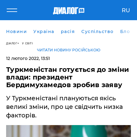
RU
Новини
Україна
расія
Суспільство
Блоги
ДІАЛОГ
У СВІТІ
ЧИТАТИ НОВИНУ РОСІЙСЬКОЮ
12 лютого 2022, 13:51
Туркменістан готується до зміни
влади: президент
Бердимухамедов зробив заяву
У Туркменістані плануються якісь
великі зміни, про це свідчить низка
факторів.