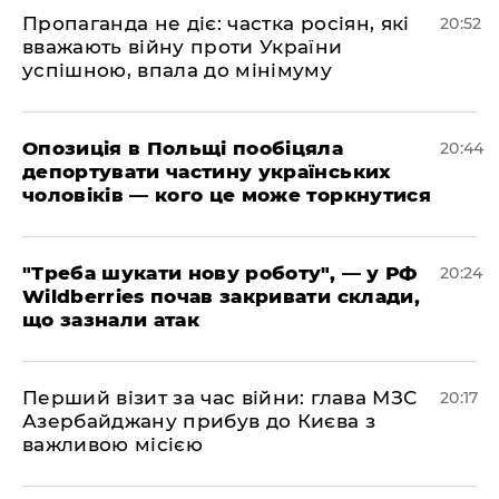
​Пропаганда не діє: частка росіян, які
20:52
вважають війну проти України
успішною, впала до мінімуму
​Опозиція в Польщі пообіцяла
20:44
депортувати частину українських
чоловіків — кого це може торкнутися
​"Треба шукати нову роботу", — у РФ
20:24
Wildberries почав закривати склади,
що зазнали атак
​Перший візит за час війни: глава МЗС
20:17
Азербайджану прибув до Києва з
важливою місією