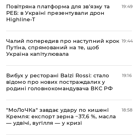
​Повітряна платформа для зв’язку та
19:49
РЕБ: в Україні презентували дрон
Highline-T
​Чалий попередив про наступний крок
19:44
Путіна, спрямований на те, щоб
Україна капітулювала
​Вибух у ресторані Balzi Rossi: стало
19:16
відомо про нових постраждалих у
родині головнокомандувача ВКС РФ
​"МоЛоЧКа" завдає удару по кишені
18:58
Кремля: експорт зерна −37,6 %, масла
— удвічі, вугілля — у кризі