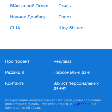
Військовий Огляд
Стиль
Новини Донбасу
Спорт
США
Шоу-бізнес
Про проект
Реклама
Редакція
Персональні дані
Контакти
Захист персональних
даних
Використання матеріалів дозволяється за умови посилання
(для інтернет-видань - гіперпосилання) на "
Диалог.ua
" не
нижче за третій абзац.