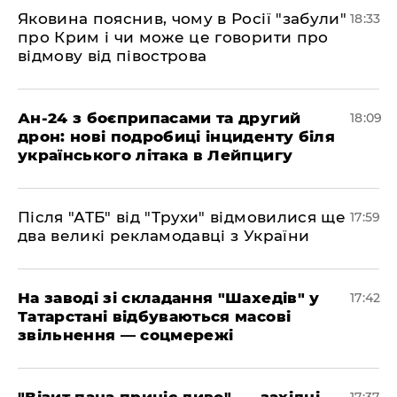
​Яковина пояснив, чому в Росії "забули"
18:33
про Крим і чи може це говорити про
відмову від півострова
​Ан-24 з боєприпасами та другий
18:09
дрон: нові подробиці інциденту біля
українського літака в Лейпцигу
​Після "АТБ" від "Трухи" відмовилися ще
17:59
два великі рекламодавці з України
​На заводі зі складання "Шахедів" у
17:42
Татарстані відбуваються масові
звільнення — соцмережі