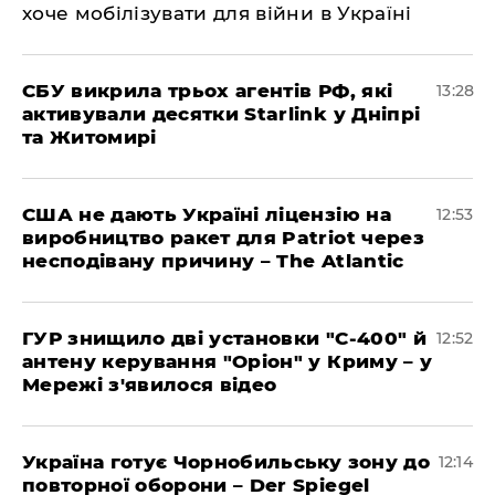
хоче мобілізувати для війни в Україні
СБУ викрила трьох агентів РФ, які
13:28
активували десятки Starlink у Дніпрі
та Житомирі
США не дають Україні ліцензію на
12:53
виробництво ракет для Patriot через
несподівану причину – The Atlantic
ГУР знищило дві установки "С-400" й
12:52
антену керування "Оріон" у Криму – у
Мережі з'явилося відео
Україна готує Чорнобильську зону до
12:14
повторної оборони – Der Spiegel