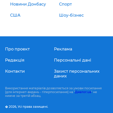
Новини Донбасу
Спорт
США
Шоу-бізнес
Про проект
Реклама
Редакція
Персональні дані
Контакти
Захист персональних
даних
Використання матеріалів дозволяється за умови посилання
(для інтернет-видань - гіперпосилання) на "
Диалог.ua
" не
нижче за третій абзац.
� 2026,
Усі права захищені.