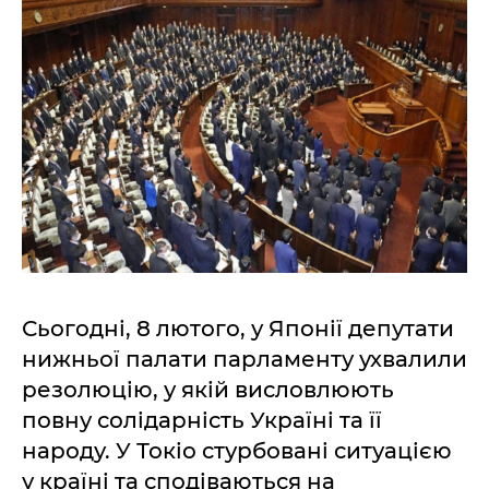
Сьогодні, 8 лютого, у Японії депутати
нижньої палати парламенту ухвалили
резолюцію, у якій висловлюють
повну солідарність Україні та її
народу. У Токіо стурбовані ситуацією
у країні та сподіваються на