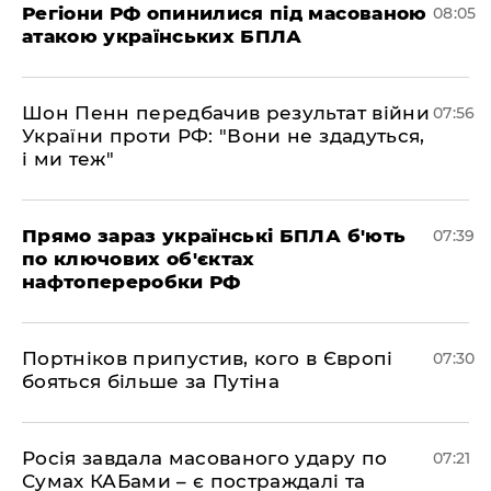
Регіони РФ опинилися під масованою
08:05
атакою українських БПЛА
Шон Пенн передбачив результат війни
07:56
України проти РФ: "Вони не здадуться,
і ми теж"
Прямо зараз українські БПЛА б'ють
07:39
по ключових об'єктах
нафтопереробки РФ
Портніков припустив, кого в Європі
07:30
бояться більше за Путіна
Росія завдала масованого удару по
07:21
Сумах КАБами – є постраждалі та