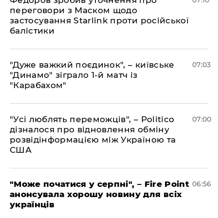
Федоров зробив уточнення про
07:10
переговори з Маском щодо
застосування Starlink проти російської
балістики
"Дуже важкий поєдинок", – київське
07:03
"Динамо" зіграло 1-й матч із
"Карабахом"
"Усі люблять переможців", – Politico
07:00
дізналося про відновлення обміну
розвідінформацією між Україною та
США
"Може початися у серпні", – Fire Point
06:56
анонсувала хорошу новину для всіх
українців