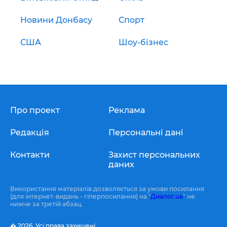
Новини Донбасу
Спорт
США
Шоу-бізнес
Про проект
Реклама
Редакція
Персональні дані
Контакти
Захист персональних
даних
Використання матеріалів дозволяється за умови посилання
(для інтернет-видань - гіперпосилання) на "
Диалог.ua
" не
нижче за третій абзац.
� 2026,
Усі права захищені.