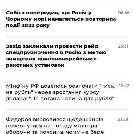
Сибіга попередив, що Росія у
06:55
Чорному морі намагається повторити
події 2022 року
​Захід закликали провести рейд
23:31
спецпризначення в Росію з метою
знищення північнокорейських
ракетних установок
​Мінфіну РФ довелося розпочати "тиск
22:47
на рубль" через зростання курсу
долара: "Це погана новина для рубля"
​Федоров висловився щодо шансів
21:59
повернутися на посаду міністра
оборони та пояснив, чому не бере