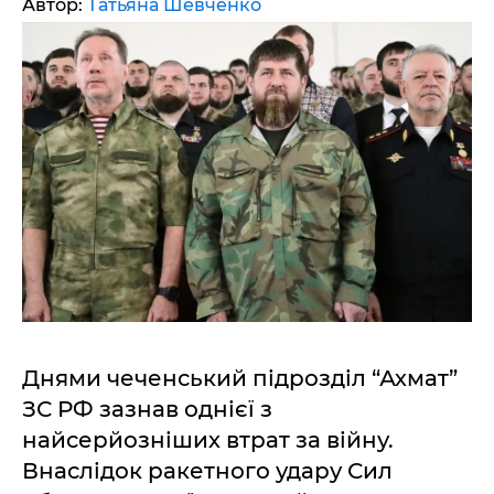
Автор:
Татьяна Шевченко
Днями чеченський підрозділ “Ахмат”
ЗС РФ зазнав однієї з
найсерйозніших втрат за війну.
Внаслідок ракетного удару Сил