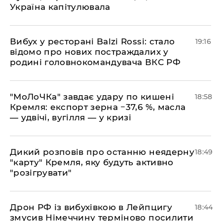
Україна капітулювала
​Вибух у ресторані Balzi Rossi: стало
19:16
відомо про нових постраждалих у
родині головнокомандувача ВКС РФ
​"МоЛоЧКа" завдає удару по кишені
18:58
Кремля: експорт зерна −37,6 %, масла
— удвічі, вугілля — у кризі
​Дикий розповів про останню неядерну
18:49
"карту" Кремля, яку будуть активно
"розігрувати"
​Дрон РФ із вибухівкою в Лейпцигу
18:44
змусив Німеччину терміново посилити