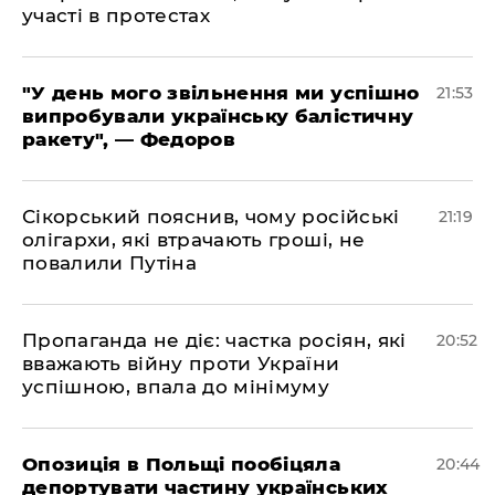
участі в протестах
​"У день мого звільнення ми успішно
21:53
випробували українську балістичну
ракету", — Федоров
​Сікорський пояснив, чому російські
21:19
олігархи, які втрачають гроші, не
повалили Путіна
​Пропаганда не діє: частка росіян, які
20:52
вважають війну проти України
успішною, впала до мінімуму
​Опозиція в Польщі пообіцяла
20:44
депортувати частину українських