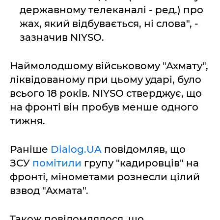
державному телеканалі - ред.) про
жах, який відбувається, ні слова", -
зазначив NIYSO.
Наймолодшому військовому "Ахмату",
ліквідованому при цьому ударі, було
всього 18 років. NIYSO стверджує, що
на фронті він пробув менше одного
тижня.
Раніше
Dialog.UA
повідомляв, що
ЗСУ
помітили
групу "кадировців" на
фронті, мінометами рознесли цілий
взвод "Ахмата".
Також повідомлялося, що