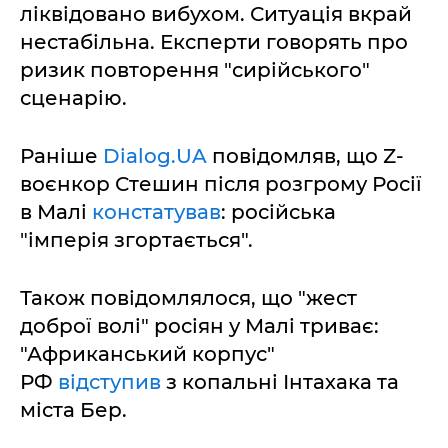
ліквідовано вибухом. Ситуація вкрай
нестабільна. Експерти говорять про
ризик повторення "сирійського"
сценарію.
Раніше
Dialog.UA
повідомляв, що Z-
воєнкор Стешин після розгрому Росії
в Малі
констатував
: російська
"імперія згортається".
Також повідомлялося, що "жест
доброї волі" росіян у Малі триває:
"Африканський корпус"
РФ
відступив
з копальні Інтахака та
міста Бер.