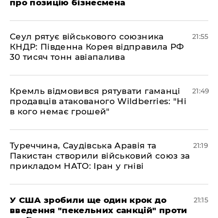
про позицію бізнесмена
​Сеул рятує військового союзника
21:55
КНДР: Південна Корея відправила РФ
30 тисяч тонн авіапалива
​Кремль відмовився рятувати гаманці
21:49
продавців атакованого Wildberries: "Ні
в кого немає грошей"
​Туреччина, Саудівська Аравія та
21:19
Пакистан створили військовий союз за
прикладом НАТО: Іран у гніві
​У США зробили ще один крок до
21:15
введення "пекельних санкцій" проти