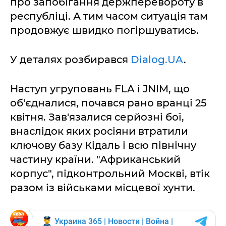
про запобігання держперевороту в
республіці. А тим часом ситуація там
продовжує швидко погіршуватись.
У деталях розбирався
Dialog.UA
.
Наступ угруповань FLA і JNIM, що
об'єдналися, почався рано вранці 25
квітня. Зав'язалися серйозні бої,
внаслідок яких росіяни втратили
ключову базу Кідаль і всю північну
частину країни. "Африканський
корпус", підконтрольний Москві, втік
разом із військами місцевої хунти.