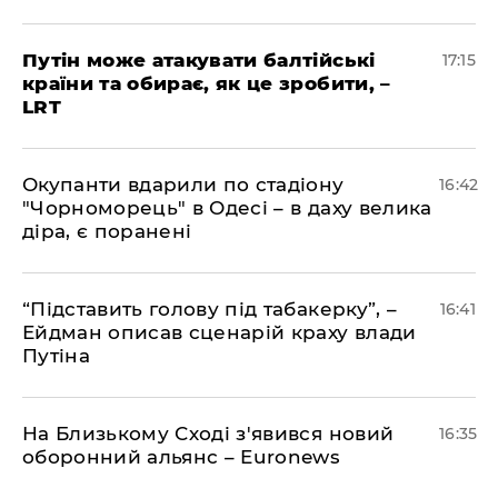
​Путін може атакувати балтійські
17:15
країни та обирає, як це зробити, –
LRT
​Окупанти вдарили по стадіону
16:42
"Чорноморець" в Одесі – в даху велика
діра, є поранені
​“Підставить голову під табакерку”, –
16:41
Ейдман описав сценарій краху влади
Путіна
На Близькому Сході з'явився новий
16:35
оборонний альянс – Euronews