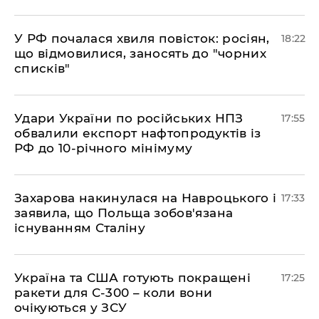
​У РФ почалася хвиля повісток: росіян,
18:22
що відмовилися, заносять до "чорних
списків"
​Удари України по російських НПЗ
17:55
обвалили експорт нафтопродуктів із
РФ до 10-річного мінімуму
​Захарова накинулася на Навроцького і
17:33
заявила, що Польща зобов'язана
існуванням Сталіну
​Україна та США готують покращені
17:25
ракети для С-300 – коли вони
очікуються у ЗСУ