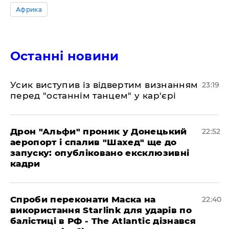
Африка
Останні новини
​Усик виступив із відвертим визнанням
23:19
перед "останнім танцем" у кар'єрі
​Дрон "Альфи" проник у Донецький
22:52
аеропорт і спалив "Шахед" ще до
запуску: опубліковано ексклюзивні
кадри
​Спроби переконати Маска на
22:40
використання Starlink для ударів по
балістиці в РФ - The Atlantic дізнався