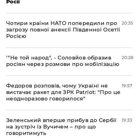
Росії
​Чотири країни НАТО попередили про
20:35
загрозу повної анексії Південної Осетії
Росією
​'"Не той народ", - Соловйов образив
20:28
росіян через розмови про мобілізацію
​Федоров розповів, чому Україні не
19:57
вистачає ракет для ЗРК Patriot: "Про це
неодноразово говорилося"
​Зеленський вперше прибув до Сербії
19:33
на зустріч із Вучичем – про що
говоритимуть