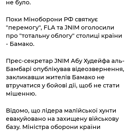
не було.
Поки Міноборони РФ святкує
"перемогу", FLA та JNIM оголосили
про "тотальну облогу" столиці країни
- Бамако.
Прес-секретар JNIM Абу Худейфа аль-
Бамбарі опублікував відеозвернення,
закликавши жителів Бамако не
втручатися у бойові дії, щоб не стати
мішенню.
Відомо, що лідера малійської хунти
евакуйовано на захищену військову
базу. Міністра оборони країни