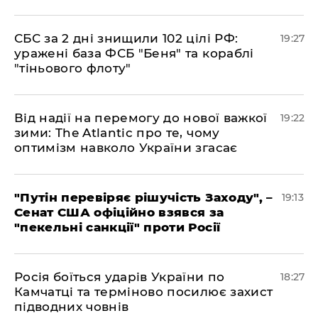
​СБС за 2 дні знищили 102 цілі РФ:
19:27
уражені база ФСБ "Беня" та кораблі
"тіньового флоту"
​Від надії на перемогу до нової важкої
19:22
зими: The Atlantic про те, чому
оптимізм навколо України згасає
​"Путін перевіряє рішучість Заходу", –
19:13
Сенат США офіційно взявся за
"пекельні санкції" проти Росії
​Росія боїться ударів України по
18:27
Камчатці та терміново посилює захист
підводних човнів