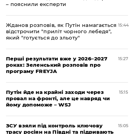
– пояснили експерти
Жданов розповів, як Путін намагається
15:44
відстрочити "приліт чорного лебедя",
який "готується до зльоту"
Перші результати вже у 2026–2027
15:27
роках: Зеленський розповів про
програму FREYJA
Путін йде на крайні заходи через
15:15
провал на фронті, але це навряд чи
йому допоможе – WSJ
ЗСУ взяли під контроль ключову
15:05
трасу росіян на Півдні та підривають