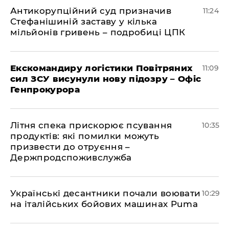
Антикорупційний суд призначив
11:24
Стефанішиній заставу у кілька
мільйонів гривень – подробиці ЦПК
Екскомандиру логістики Повітряних
11:09
сил ЗСУ висунули нову підозру – Офіс
Генпрокурора
Літня спека прискорює псування
10:35
продуктів: які помилки можуть
призвести до отруєння –
Держпродспоживслужба
Українські десантники почали воювати
10:29
на італійських бойових машинах Puma