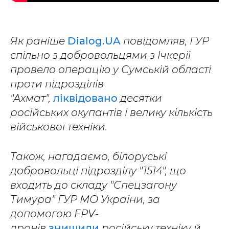
Як раніше
Dialog.UA
повідомляв, ГУР
спільно з добровольцями з Ічкерії
провело операцію у Сумській області
проти підрозділів
"Ахмат",
ліквідовано
десятки
російських окупантів і велику кількість
військової техніки.
Також, нагадаємо, білоруські
добровольці підрозділу "1514", що
входить до складу "Спецзагону
Тимура" ГУР МО України, за
допомогою FPV-
дронів
знищили
російську техніку й