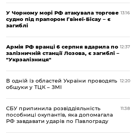
У Чорному морі РФ атакувала торгове
13:16
судно під прапором Гвінеї-Бісау – є
загиблі
Армія РФ вранці 6 серпня вдарила по
12:37
залізничній станції Лозова, є загиблі –
"Укрзалізниця"
В одній із областей України проводять
12:20
обшуки у ТЦК – ЗМІ
СБУ припинила розвіддіяльність
11:38
пособниці окупантів, яка допомагала
РФ завдавати ударів по Павлограду