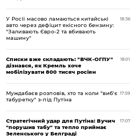
У Росії масово ламаються китайські
18:36
авто через дефіцит якісного бензину:
"Заливають Євро-2 та вбивають
машину"
Списки вже складають: "ВЧК-ОГПУ"
18:01
дізнався, як Кремль хоче
мобілізувати 800 тисяч росіян
Муждабаєв розповів, хто та коли "виб'є
17:59
табуретку" з-під Путіна
Стратегічний удар для Путіна: Вучич
17:07
"порушив табу" та тепло приймає
Зеленського у Белграді