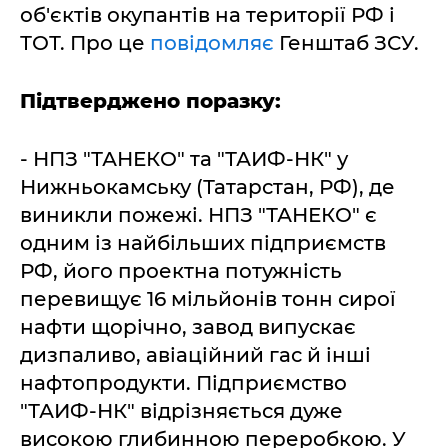
об'єктів окупантів на території РФ і
ТОТ. Про це
повідомляє
Генштаб ЗСУ.
Підтверджено поразку:
- НПЗ "ТАНЕКО" та "ТАИФ-НК" у
Нижньокамську (Татарстан, РФ), де
виникли пожежі. НПЗ "ТАНЕКО" є
одним із найбільших підприємств
РФ, його проектна потужність
перевищує 16 мільйонів тонн сирої
нафти щорічно, завод випускає
дизпаливо, авіаційний гас й інші
нафтопродукти. Підприємство
"ТАИФ-НК" відрізняється дуже
високою глибинною переробкою. У