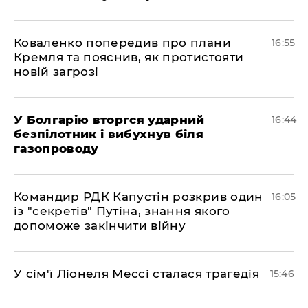
Коваленко попередив про плани
16:55
Кремля та пояснив, як протистояти
новій загрозі
У Болгарію вторгся ударний
16:44
безпілотник і вибухнув біля
газопроводу
Командир РДК Капустін розкрив один
16:05
із "секретів" Путіна, знання якого
допоможе закінчити війну
У сім'ї Ліонеля Мессі сталася трагедія
15:46