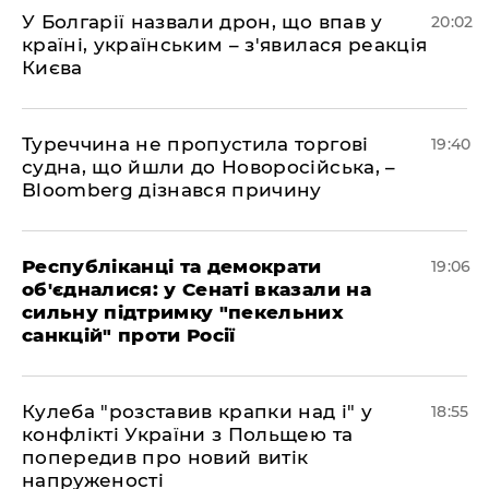
У Болгарії назвали дрон, що впав у
20:02
країні, українським – з'явилася реакція
Києва
Туреччина не пропустила торгові
19:40
судна, що йшли до Новоросійська, –
Bloomberg дізнався причину
Республіканці та демократи
19:06
об'єдналися: у Сенаті вказали на
сильну підтримку "пекельних
санкцій" проти Росії
Кулеба "розставив крапки над і" у
18:55
конфлікті України з Польщею та
попередив про новий витік
напруженості