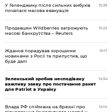
У Геленджику після сильних вибухів
15:39
почалася масова евакуація
Продавцям Wildberries загрожують
15:22
масові банкрутства – Reuters
Жданов порадував хорошими
15:17
новинами з Росії та припустив, що
буде далі
Зеленський зробив несподівану
14:54
важливу заяву про постачання ракет
для Patriot в Україну
Влада РФ спіймана на брехні про
14:14