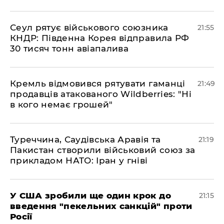
​Сеул рятує військового союзника
21:55
КНДР: Південна Корея відправила РФ
30 тисяч тонн авіапалива
​Кремль відмовився рятувати гаманці
21:49
продавців атакованого Wildberries: "Ні
в кого немає грошей"
​Туреччина, Саудівська Аравія та
21:19
Пакистан створили військовий союз за
прикладом НАТО: Іран у гніві
​У США зробили ще один крок до
21:15
введення "пекельних санкцій" проти
Росії