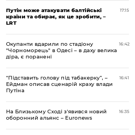
​Путін може атакувати балтійські
17:15
країни та обирає, як це зробити, –
LRT
​Окупанти вдарили по стадіону
16:42
"Чорноморець" в Одесі – в даху велика
діра, є поранені
​“Підставить голову під табакерку”, –
16:41
Ейдман описав сценарій краху влади
Путіна
На Близькому Сході з'явився новий
16:35
оборонний альянс – Euronews