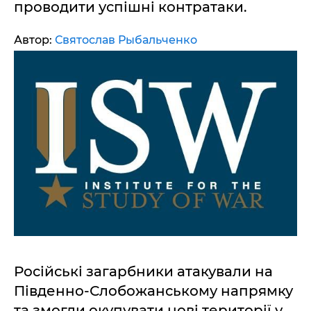
проводити успішні контратаки.
Автор:
Святослав Рыбальченко
Російські загарбники атакували на
Південно-Слобожанському напрямку
та змогли окупувати нові території у