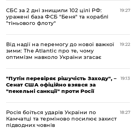
​СБС за 2 дні знищили 102 цілі РФ:
19:27
уражені база ФСБ "Беня" та кораблі
"тіньового флоту"
​Від надії на перемогу до нової важкої
19:22
зими: The Atlantic про те, чому
оптимізм навколо України згасає
​"Путін перевіряє рішучість Заходу", –
19:13
Сенат США офіційно взявся за
"пекельні санкції" проти Росії
​Росія боїться ударів України по
18:27
Камчатці та терміново посилює захист
підводних човнів