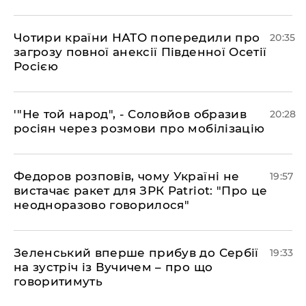
​Чотири країни НАТО попередили про
20:35
загрозу повної анексії Південної Осетії
Росією
​'"Не той народ", - Соловйов образив
20:28
росіян через розмови про мобілізацію
​Федоров розповів, чому Україні не
19:57
вистачає ракет для ЗРК Patriot: "Про це
неодноразово говорилося"
​Зеленський вперше прибув до Сербії
19:33
на зустріч із Вучичем – про що
говоритимуть