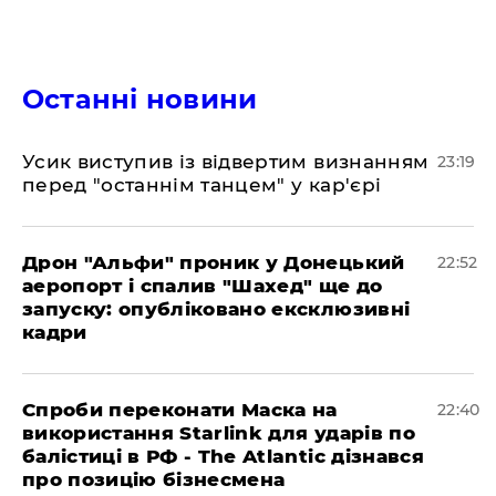
Останні новини
​Усик виступив із відвертим визнанням
23:19
перед "останнім танцем" у кар'єрі
​Дрон "Альфи" проник у Донецький
22:52
аеропорт і спалив "Шахед" ще до
запуску: опубліковано ексклюзивні
кадри
​Спроби переконати Маска на
22:40
використання Starlink для ударів по
балістиці в РФ - The Atlantic дізнався
про позицію бізнесмена