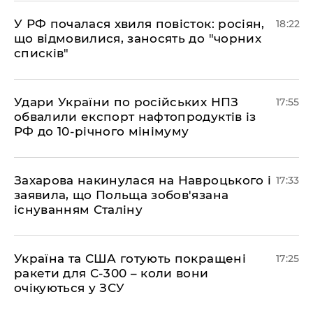
​У РФ почалася хвиля повісток: росіян,
18:22
що відмовилися, заносять до "чорних
списків"
​Удари України по російських НПЗ
17:55
обвалили експорт нафтопродуктів із
РФ до 10-річного мінімуму
​Захарова накинулася на Навроцького і
17:33
заявила, що Польща зобов'язана
існуванням Сталіну
​Україна та США готують покращені
17:25
ракети для С-300 – коли вони
очікуються у ЗСУ