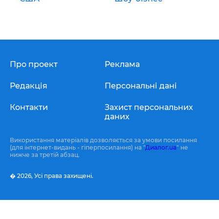
Про проект
Реклама
Редакція
Персональні дані
Контакти
Захист персональних
даних
Використання матеріалів дозволяється за умови посилання
(для інтернет-видань - гіперпосилання) на "
Диалог.ua
" не
нижче за третій абзац.
� 2026,
Усі права захищені.