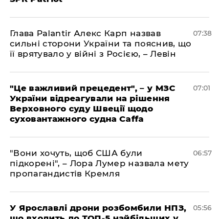
Глава Palantir Алекс Карп назвав
07:38
сильні сторони України та пояснив, що
її врятувало у війні з Росією, – Левін
"Це важливий прецедент", – у МЗС
07:01
України відреагували на рішення
Верховного суду Швеції щодо
суховантажного судна Caffa
"Вони хочуть, щоб США були
06:57
підкорені", – Лора Лумер назвала мету
пропагандистів Кремля
У Ярославлі дрони розбомбили НПЗ,
05:56
що входить до ТОП-5 найбільших у