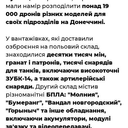
мали намір розподілити
понад 19
000 дронів різних моделей для
своїх підрозділів на Донеччині.
У вантажівках, які доставили
озброєння на польовий склад,
знаходилися
десятки тисяч мін,
гранат і патронів, тисячі снарядів
для танків, включаючи високоточні
ЗУБК-14, а також артилерійські
снаряди.
Другий склад містив
різноманітні
БПЛА: "Молния",
"Бумеранг", "Вандал новгородский",
"Горыныч" та інше обладнання,
включаючи акумулятори, модулі
зв'язку та відеопередавачі.