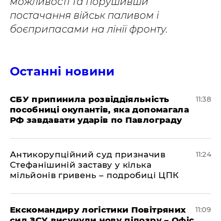
можливості та порушивши
постачання військ паливом і
боєприпасами на лінії фронту.
Останні новини
СБУ припинила розвіддіяльність
11:38
пособниці окупантів, яка допомагала
РФ завдавати ударів по Павлограду
Антикорупційний суд призначив
11:24
Стефанішиній заставу у кілька
мільйонів гривень – подробиці ЦПК
Екскомандиру логістики Повітряних
11:09
сил ЗСУ висунули нову підозру – Офіс