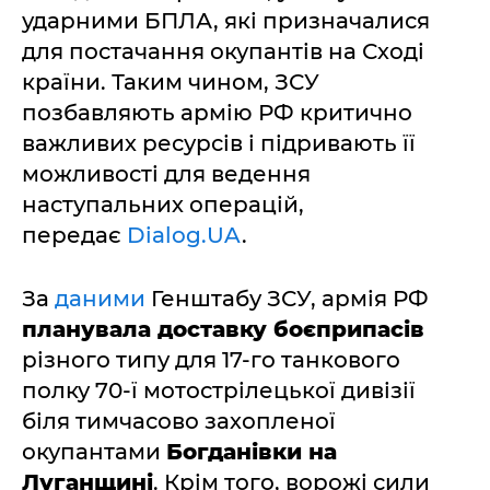
ударними БПЛА, які призначалися
для постачання окупантів на Сході
країни. Таким чином, ЗСУ
позбавляють армію РФ критично
важливих ресурсів і підривають її
можливості для ведення
наступальних операцій,
передає
Dialog.UA
.
За
даними
Генштабу ЗСУ, армія РФ
планувала доставку боєприпасів
різного типу для 17-го танкового
полку 70-ї мотострілецької дивізії
біля тимчасово захопленої
окупантами
Богданівки на
Луганщині
. Крім того, ворожі сили