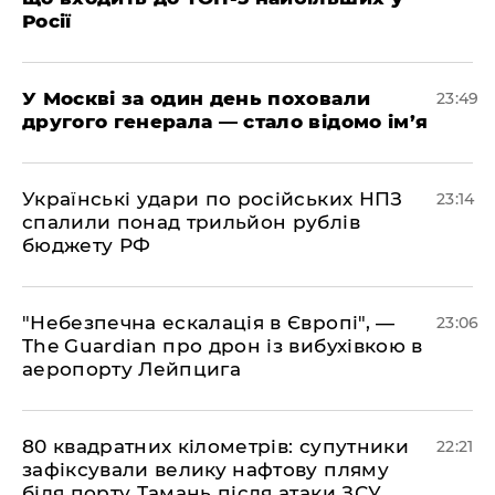
Росії
​У Москві за один день поховали
23:49
другого генерала — стало відомо ім’я
​Українські удари по російських НПЗ
23:14
спалили понад трильйон рублів
бюджету РФ
​"Небезпечна ескалація в Європі", —
23:06
The Guardian про дрон із вибухівкою в
аеропорту Лейпцига
​80 квадратних кілометрів: супутники
22:21
зафіксували велику нафтову пляму
біля порту Тамань після атаки ЗСУ