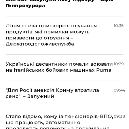
Генпрокурора
Літня спека прискорює псування
10:35
продуктів: які помилки можуть
призвести до отруєння –
Держпродспоживслужба
Українські десантники почали воювати
10:29
на італійських бойових машинах Puma
"Для Росії анексія Криму втратила
09:44
сенс", – Залужний
Стало відомо, кому із пенсіонерів-ВПО,
09:38
що працюють, автоматично
продовжать допомогу на проживання,