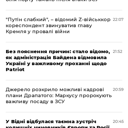
"Путін слабкий", – відомий Z-військкор
22:07
кореспондент звинуватив главу
Кремля у провалі війни
​Без пояснення причин: стало відомо,
21:52
як адміністрація Байдена відмовила
Україні у важливому проханні щодо
Patriot
​Джерело розкрило можливі кадрові
20:59
плани Драпатого: Маркусу пророкують
важливу посаду в ЗСУ
​У Відні відбулася таємна зустріч
20:45
колишніх чиновників Європи та Росії