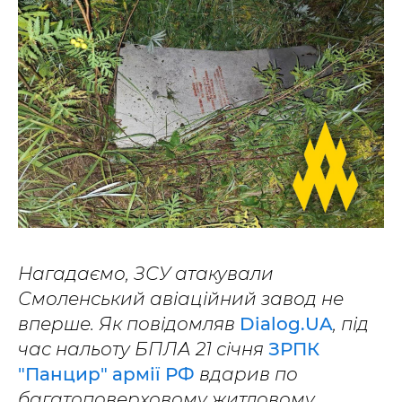
Нагадаємо, ЗСУ атакували
Смоленський авіаційний завод не
вперше. Як повідомляв
Dialog.UA
, під
час нальоту БПЛА 21 січня
ЗРПК
"Панцир" армії РФ
вдарив по
багатоповерховому житловому