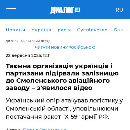
RU
Новини
Україна
расія
Суспільство
Блоги
ДІАЛОГ
ВІЙСЬКОВИЙ ОГЛЯД
ЧИТАТИ НОВИНУ РОСІЙСЬКОЮ
22 вересня 2025, 12:11
Таємна організація українців і
партизани підірвали залізницю
до Смоленського авіаційного
заводу – з'явилося відео
Український опір атакував логістику у
Смоленській області, уповільнюючи
постачання ракет "Х-59" армії РФ.