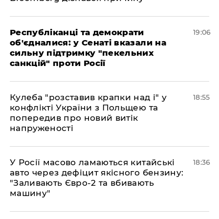
Республіканці та демократи
19:06
об'єдналися: у Сенаті вказали на
сильну підтримку "пекельних
санкцій" проти Росії
Кулеба "розставив крапки над і" у
18:55
конфлікті України з Польщею та
попередив про новий витік
напруженості
У Росії масово ламаються китайські
18:36
авто через дефіцит якісного бензину:
"Заливають Євро-2 та вбивають
машину"