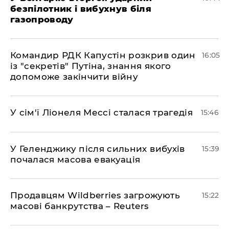
безпілотник і вибухнув біля
газопроводу
Командир РДК Капустін розкрив один
16:05
із "секретів" Путіна, знання якого
допоможе закінчити війну
У сім'ї Ліонеля Мессі сталася трагедія
15:46
У Геленджику після сильних вибухів
15:39
почалася масова евакуація
Продавцям Wildberries загрожують
15:22
масові банкрутства – Reuters