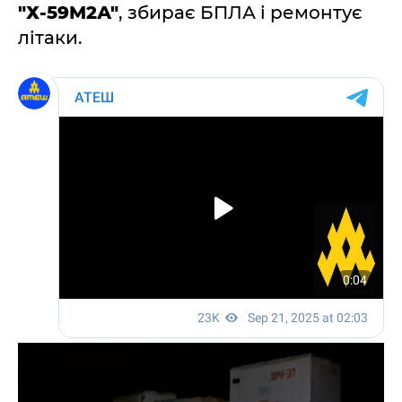
"Х-59М2А"
, збирає БПЛА і ремонтує
літаки.