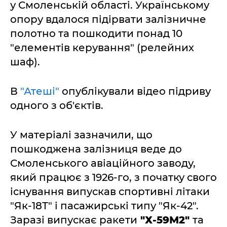
у Смоленській області. Українському
опору вдалося підірвати залізничне
полотно та пошкодити понад 10
"елементів керування" (релейних
шаф).
В
"Атеші"
опублікували відео підриву
одного з об'єктів.
У матеріалі зазначили, що
пошкоджена залізниця веде до
Смоленського авіаційного заводу,
який працює з 1926-го, з початку свого
існування випускав спортивні літаки
"Як-18Т" і пасажирські типу "Як-42".
Заразі випускає ракети
"Х-59М2"
та