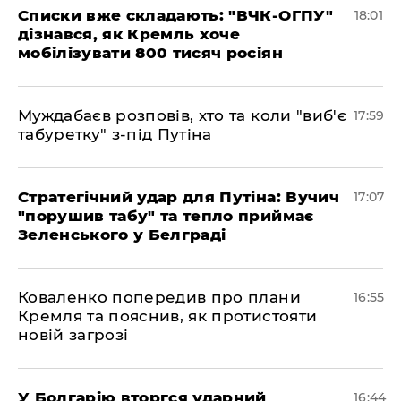
Списки вже складають: "ВЧК-ОГПУ"
18:01
дізнався, як Кремль хоче
мобілізувати 800 тисяч росіян
Муждабаєв розповів, хто та коли "виб'є
17:59
табуретку" з-під Путіна
Стратегічний удар для Путіна: Вучич
17:07
"порушив табу" та тепло приймає
Зеленського у Белграді
Коваленко попередив про плани
16:55
Кремля та пояснив, як протистояти
новій загрозі
У Болгарію вторгся ударний
16:44