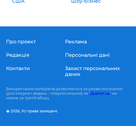
США
Шоу-бізнес
Про проект
Реклама
Редакція
Персональні дані
Контакти
Захист персональних
даних
Використання матеріалів дозволяється за умови посилання
(для інтернет-видань - гіперпосилання) на "
Диалог.ua
" не
нижче за третій абзац.
� 2026,
Усі права захищені.