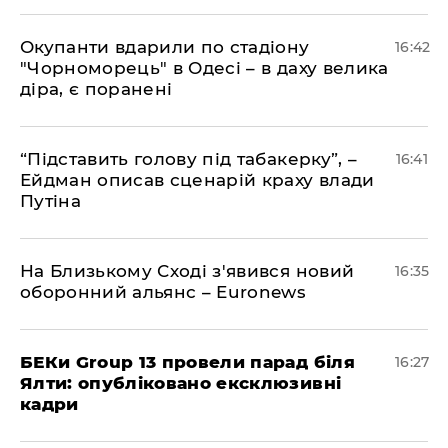
​Окупанти вдарили по стадіону
16:42
"Чорноморець" в Одесі – в даху велика
діра, є поранені
​“Підставить голову під табакерку”, –
16:41
Ейдман описав сценарій краху влади
Путіна
На Близькому Сході з'явився новий
16:35
оборонний альянс – Euronews
БЕКи Group 13 провели парад біля
16:27
Ялти: опубліковано ексклюзивні
кадри