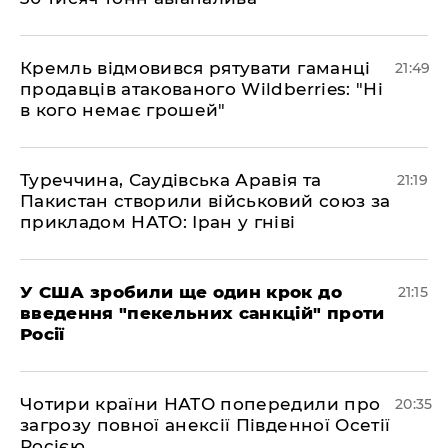
​Кремль відмовився рятувати гаманці
21:49
продавців атакованого Wildberries: "Ні
в кого немає грошей"
​Туреччина, Саудівська Аравія та
21:19
Пакистан створили військовий союз за
прикладом НАТО: Іран у гніві
​У США зробили ще один крок до
21:15
введення "пекельних санкцій" проти
Росії
​Чотири країни НАТО попередили про
20:35
загрозу повної анексії Південної Осетії
Росією