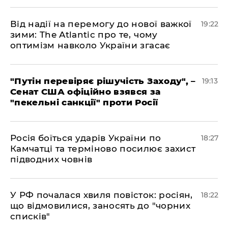
​Від надії на перемогу до нової важкої
19:22
зими: The Atlantic про те, чому
оптимізм навколо України згасає
​"Путін перевіряє рішучість Заходу", –
19:13
Сенат США офіційно взявся за
"пекельні санкції" проти Росії
​Росія боїться ударів України по
18:27
Камчатці та терміново посилює захист
підводних човнів
​У РФ почалася хвиля повісток: росіян,
18:22
що відмовилися, заносять до "чорних
списків"