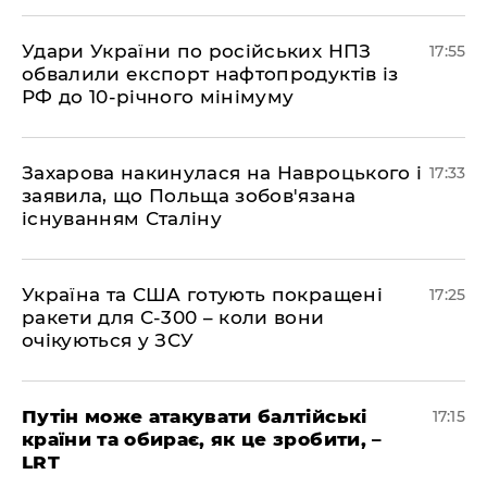
​Удари України по російських НПЗ
17:55
обвалили експорт нафтопродуктів із
РФ до 10-річного мінімуму
​Захарова накинулася на Навроцького і
17:33
заявила, що Польща зобов'язана
існуванням Сталіну
​Україна та США готують покращені
17:25
ракети для С-300 – коли вони
очікуються у ЗСУ
​Путін може атакувати балтійські
17:15
країни та обирає, як це зробити, –
LRT