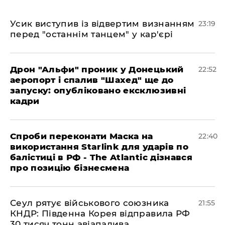
​Усик виступив із відвертим визнанням
23:19
перед "останнім танцем" у кар'єрі
​Дрон "Альфи" проник у Донецький
22:52
аеропорт і спалив "Шахед" ще до
запуску: опубліковано ексклюзивні
кадри
​Спроби переконати Маска на
22:40
використання Starlink для ударів по
балістиці в РФ - The Atlantic дізнався
про позицію бізнесмена
​Сеул рятує військового союзника
21:55
КНДР: Південна Корея відправила РФ
30 тисяч тонн авіапалива