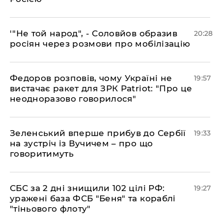
​'"Не той народ", - Соловйов образив
20:28
росіян через розмови про мобілізацію
​Федоров розповів, чому Україні не
19:57
вистачає ракет для ЗРК Patriot: "Про це
неодноразово говорилося"
​Зеленський вперше прибув до Сербії
19:33
на зустріч із Вучичем – про що
говоритимуть
​СБС за 2 дні знищили 102 цілі РФ:
19:27
уражені база ФСБ "Беня" та кораблі
"тіньового флоту"