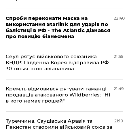
​Спроби переконати Маска на
22:40
використання Starlink для ударів по
балістиці в РФ - The Atlantic дізнався
про позицію бізнесмена
​Сеул рятує військового союзника
21:55
КНДР: Південна Корея відправила РФ
30 тисяч тонн авіапалива
​Кремль відмовився рятувати гаманці
21:49
продавців атакованого Wildberries: "Ні
в кого немає грошей"
​Туреччина, Саудівська Аравія та
21:19
Пакистан створили військовий союз за