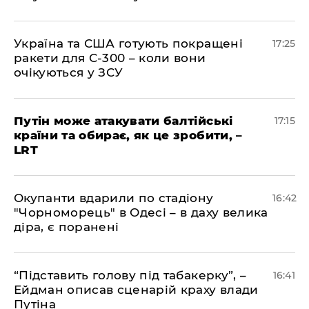
​Україна та США готують покращені
17:25
ракети для С-300 – коли вони
очікуються у ЗСУ
​Путін може атакувати балтійські
17:15
країни та обирає, як це зробити, –
LRT
​Окупанти вдарили по стадіону
16:42
"Чорноморець" в Одесі – в даху велика
діра, є поранені
​“Підставить голову під табакерку”, –
16:41
Ейдман описав сценарій краху влади
Путіна