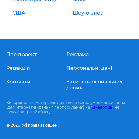
США
Шоу-бізнес
Про проект
Реклама
Редакція
Персональні дані
Контакти
Захист персональних
даних
Використання матеріалів дозволяється за умови посилання
(для інтернет-видань - гіперпосилання) на "
Диалог.ua
" не
нижче за третій абзац.
� 2026,
Усі права захищені.