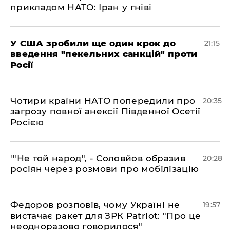
прикладом НАТО: Іран у гніві
​У США зробили ще один крок до
21:15
введення "пекельних санкцій" проти
Росії
​Чотири країни НАТО попередили про
20:35
загрозу повної анексії Південної Осетії
Росією
​'"Не той народ", - Соловйов образив
20:28
росіян через розмови про мобілізацію
​Федоров розповів, чому Україні не
19:57
вистачає ракет для ЗРК Patriot: "Про це
неодноразово говорилося"