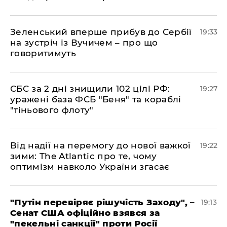
​Зеленський вперше прибув до Сербії
19:33
на зустріч із Вучичем – про що
говоритимуть
​СБС за 2 дні знищили 102 цілі РФ:
19:27
уражені база ФСБ "Беня" та кораблі
"тіньового флоту"
​Від надії на перемогу до нової важкої
19:22
зими: The Atlantic про те, чому
оптимізм навколо України згасає
​"Путін перевіряє рішучість Заходу", –
19:13
Сенат США офіційно взявся за
"пекельні санкції" проти Росії