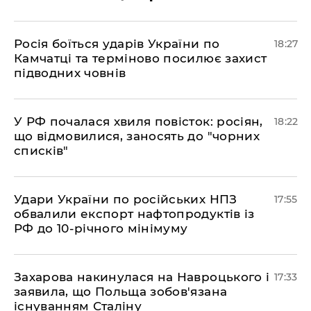
​Росія боїться ударів України по
18:27
Камчатці та терміново посилює захист
підводних човнів
​У РФ почалася хвиля повісток: росіян,
18:22
що відмовилися, заносять до "чорних
списків"
​Удари України по російських НПЗ
17:55
обвалили експорт нафтопродуктів із
РФ до 10-річного мінімуму
​Захарова накинулася на Навроцького і
17:33
заявила, що Польща зобов'язана
існуванням Сталіну