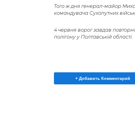
Того ж дня генерал-майор Миха
командувача Сухопутних військ
4 червня ворог завдав повторн
полігону у Полтавській області.
+ Добавить Комментарий