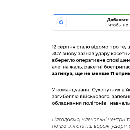
Добавьте 
G
чтобы не 
12 серпня стало відомо про те,
ЗСУ знову зазнав удару касетн
вберегло оперативне сповіщенн
але, на жаль, ракетні боєприпа
загинув, ще не менше 11 отр
У командуванні Сухопутних війс
загибеллю військового, запевн
обладнання полігонів і навчал
Нагадаємо, навчальні центри т
потрапляють під ворожі удари, о