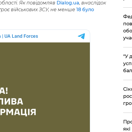
 області. Як повідомляв
Dialog.ua
, внаслідок
троє військових ЗСУ, не менше
18 було
​Фе
пов
обо
уча
​"У
усп
бал
​Сі
рос
гро
​Пр
які