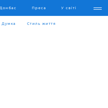
Донбас
Преса
У світі
Думка
Стиль життя