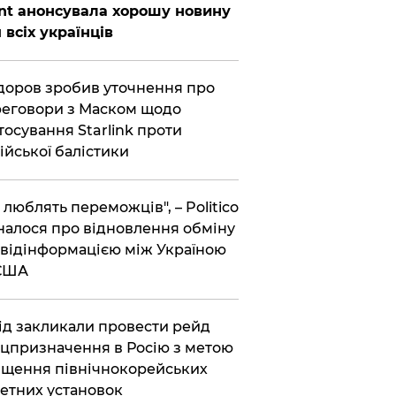
nt анонсувала хорошу новину
 всіх українців
оров зробив уточнення про
еговори з Маском щодо
тосування Starlink проти
ійської балістики
і люблять переможців", – Politico
налося про відновлення обміну
відінформацією між Україною
 США
хід закликали провести рейд
цпризначення в Росію з метою
щення північнокорейських
етних установок