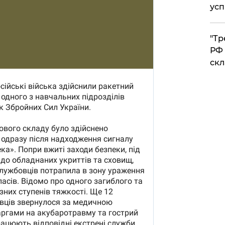
усп
​"Т
РФ 
скл