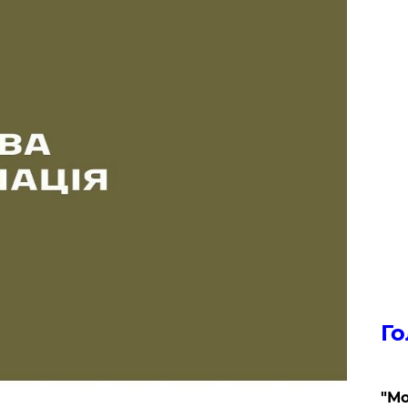
Го
"Мо