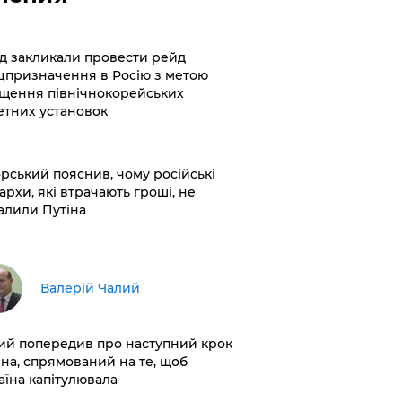
хід закликали провести рейд
цпризначення в Росію з метою
щення північнокорейських
етних установок
корський пояснив, чому російські
архи, які втрачають гроші, не
алили Путіна
Валерій Чалий
лий попередив про наступний крок
іна, спрямований на те, щоб
аїна капітулювала