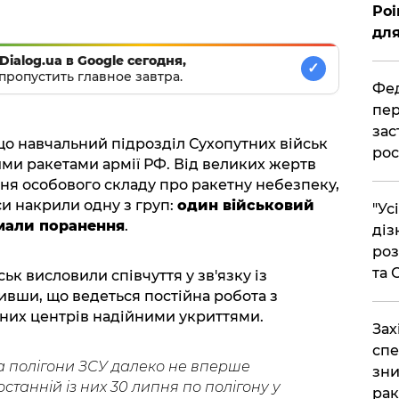
Poi
для
Dialog.ua в Google сегодня,
✓
пропустить главное завтра.
Фед
пер
зас
 що навчальний підрозділ Сухопутних військ
рос
ими ракетами армії РФ. Від великих жертв
я особового складу про ракетну небезпеку,
си накрили одну з груп:
один військовий
"Ус
имали поранення
.
діз
роз
та
ьк висловили співчуття у зв'язку із
ивши, що ведеться постійна робота з
ьних центрів надійними укриттями.
​За
спе
а полігони ЗСУ далеко не вперше
зни
станній із них 30 липня по полігону у
рак