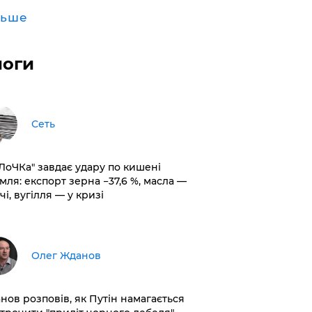
льше
логи
Сеть
оЛоЧКа" завдає удару по кишені
мля: експорт зерна −37,6 %, масла —
чі, вугілля — у кризі
Олег Жданов
нов розповів, як Путін намагається