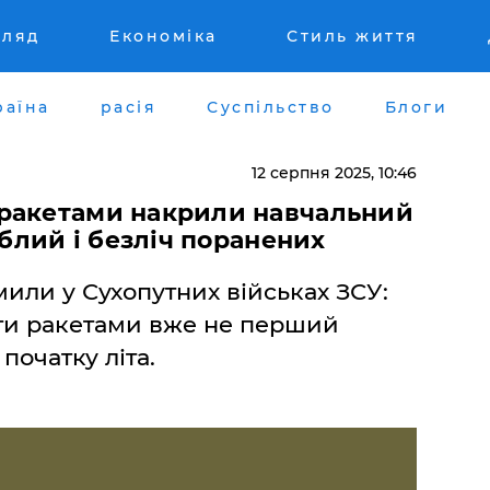
гляд
Економіка
Стиль життя
раїна
расія
Суспільство
Блоги
12 серпня 2025, 10:46
ракетами накрили навчальний
иблий і безліч поранених
мили у Сухопутних військах ЗСУ:
ити ракетами вже не перший
початку літа.