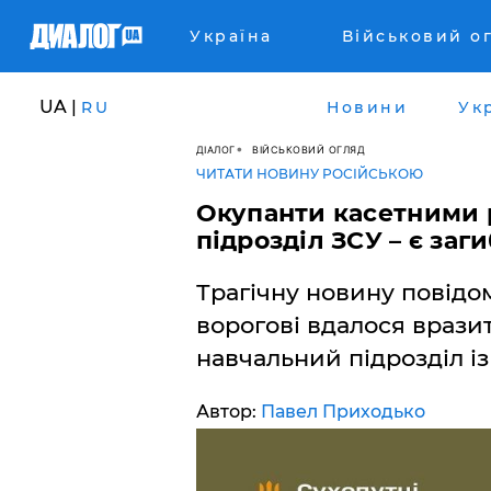
Україна
Військовий о
UA |
RU
Новини
Ук
ДІАЛОГ
ВІЙСЬКОВИЙ ОГЛЯД
ЧИТАТИ НОВИНУ РОСІЙСЬКОЮ
Окупанти касетними 
підрозділ ЗСУ – є заг
Трагічну новину повідо
ворогові вдалося враз
навчальний підрозділ із 
Автор:
Павел Приходько