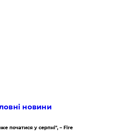
ловні новини
же початися у серпні", – Fire