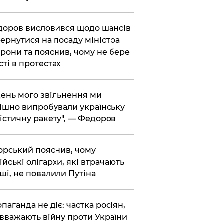
доров висловився щодо шансів
ернутися на посаду міністра
рони та пояснив, чому не бере
сті в протестах
 день мого звільнення ми
ішно випробували українську
істичну ракету", — Федоров
корський пояснив, чому
ійські олігархи, які втрачають
ші, не повалили Путіна
опаганда не діє: частка росіян,
 вважають війну проти України