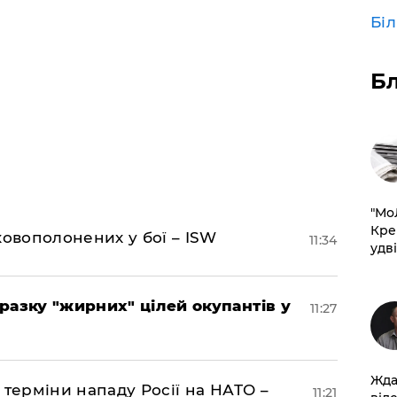
Бі
Б
​"М
Кре
ковополонених у бої – ISW
11:34
удві
разку "жирних" цілей окупантів у
11:27
Жда
 терміни нападу Росії на НАТО –
11:21