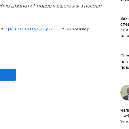
йло Драпатий подав у відставку з посади
.
​За
спе
ого
ракетного удару
по навчальному
зни
рак
​Сі
оліг
пов
​Ча
Пут
Укр