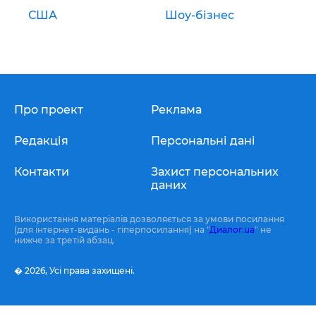
США
Шоу-бізнес
Про проект
Реклама
Редакція
Персональні дані
Контакти
Захист персональних
даних
Використання матеріалів дозволяється за умови посилання
(для інтернет-видань - гіперпосилання) на "
Диалог.ua
" не
нижче за третій абзац.
� 2026,
Усі права захищені.