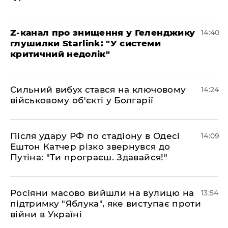
Z-канал про знищення у Геленджику
14:40
глушилки Starlink: "У системи
критичний недолік"
Сильний вибух стався на ключовому
14:24
військовому об'єкті у Болгарії
Після удару РФ по стадіону в Одесі
14:09
Ештон Катчер різко звернувся до
Путіна: "Ти програєш. Здавайся!"
Росіяни масово вийшли на вулицю на
13:54
підтримку "Яблука", яке виступає проти
війни в Україні