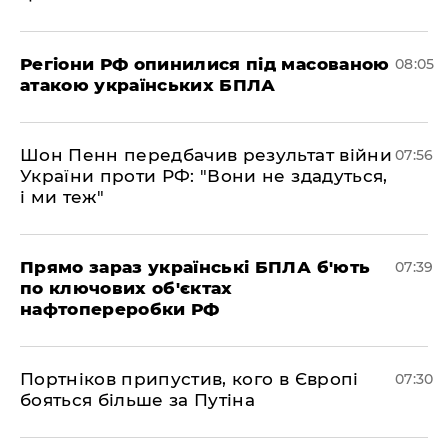
Регіони РФ опинилися під масованою
08:05
атакою українських БПЛА
Шон Пенн передбачив результат війни
07:56
України проти РФ: "Вони не здадуться,
і ми теж"
Прямо зараз українські БПЛА б'ють
07:39
по ключових об'єктах
нафтопереробки РФ
Портніков припустив, кого в Європі
07:30
бояться більше за Путіна