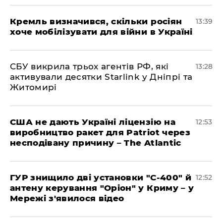
Кремль визначився, скільки росіян
13:39
хоче мобілізувати для війни в Україні
СБУ викрила трьох агентів РФ, які
13:28
активували десятки Starlink у Дніпрі та
Житомирі
США не дають Україні ліцензію на
12:53
виробництво ракет для Patriot через
несподівану причину – The Atlantic
ГУР знищило дві установки "С-400" й
12:52
антену керування "Оріон" у Криму – у
Мережі з'явилося відео