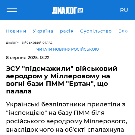
RU
Новини
Україна
расія
Суспільство
Блоги
ДІАЛОГ
ВІЙСЬКОВИЙ ОГЛЯД
ЧИТАТИ НОВИНУ РОСІЙСЬКОЮ
8 серпня 2025, 13:22
ЗСУ "підсмажили" військовий
аеродром у Міллеровому на
вогні бази ПММ "Ертан", що
палала
Українські безпілотники прилетіли з
"інспекцією" на базу ПММ біля
російського аеродрому Міллерового,
внаслідок чого на об'єкті спалахнула