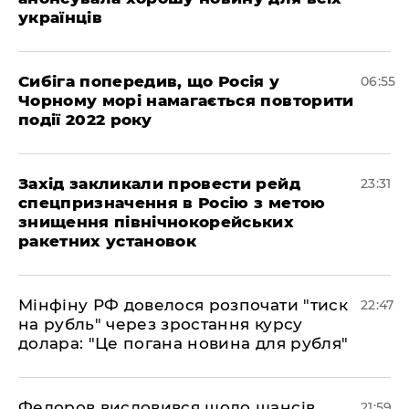
українців
Сибіга попередив, що Росія у
06:55
Чорному морі намагається повторити
події 2022 року
​Захід закликали провести рейд
23:31
спецпризначення в Росію з метою
знищення північнокорейських
ракетних установок
​Мінфіну РФ довелося розпочати "тиск
22:47
на рубль" через зростання курсу
долара: "Це погана новина для рубля"
​Федоров висловився щодо шансів
21:59