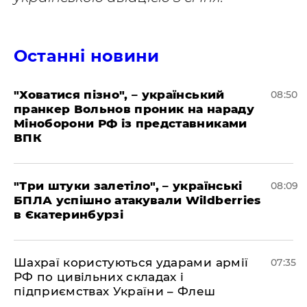
Останні новини
"Ховатися пізно", – український
08:50
пранкер Вольнов проник на нараду
Міноборони РФ із представниками
ВПК
"Три штуки залетіло", – українські
08:09
БПЛА успішно атакували Wildberries
в Єкатеринбурзі
Шахраї користуються ударами армії
07:35
РФ по цивільних складах і
підприємствах України – Флеш