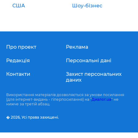
США
Шоу-бізнес
Про проект
Реклама
Редакція
Персональні дані
Контакти
Захист персональних
даних
Використання матеріалів дозволяється за умови посилання
(для інтернет-видань - гіперпосилання) на "
Диалог.ua
" не
нижче за третій абзац.
� 2026,
Усі права захищені.