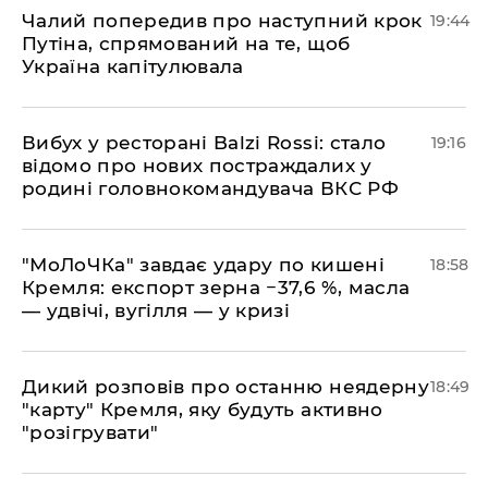
​Чалий попередив про наступний крок
19:44
Путіна, спрямований на те, щоб
Україна капітулювала
​Вибух у ресторані Balzi Rossi: стало
19:16
відомо про нових постраждалих у
родині головнокомандувача ВКС РФ
​"МоЛоЧКа" завдає удару по кишені
18:58
Кремля: експорт зерна −37,6 %, масла
— удвічі, вугілля — у кризі
​Дикий розповів про останню неядерну
18:49
"карту" Кремля, яку будуть активно
"розігрувати"