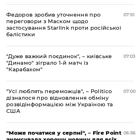
Федоров зробив уточнення про
07:10
переговори з Маском щодо
застосування Starlink проти російської
балістики
"Дуже важкий поєдинок", – київське
07:03
"Динамо" зіграло 1-й матч із
"Карабахом"
"Усі люблять переможців", – Politico
07:00
дізналося про відновлення обміну
розвідінформацією між Україною та
США
"Може початися у серпні", – Fire Point
06:56
анонсувала хорошу новину для всіх