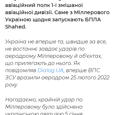
авіаційний полк 1-ї змішаної
авіаційної дивізії. Саме з Міллерового
Україною щодня запускають БПЛА
Shahed.
Україна не вперше та, швидше за все,
не востаннє завдає ударів по
аеродрому Міллеровому й об'єктах,
що прилягають до нього. Як
повідомляв
Dialog.UA
, вперше ВПС
ЗСУ вразили аеродром 25 лютого 2022
року
Нагадаємо, крайній удар по
Міллеровому було здійснено
українською авіацією 5 січня.