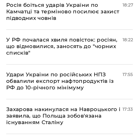
​Росія боїться ударів України по
18:27
Камчатці та терміново посилює захист
підводних човнів
​У РФ почалася хвиля повісток: росіян,
18:22
що відмовилися, заносять до "чорних
списків"
​Удари України по російських НПЗ
17:55
обвалили експорт нафтопродуктів із
РФ до 10-річного мінімуму
​Захарова накинулася на Навроцького і
17:33
заявила, що Польща зобов'язана
існуванням Сталіну