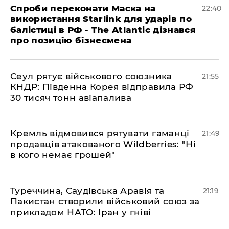
​Спроби переконати Маска на
22:40
використання Starlink для ударів по
балістиці в РФ - The Atlantic дізнався
про позицію бізнесмена
​Сеул рятує військового союзника
21:55
КНДР: Південна Корея відправила РФ
30 тисяч тонн авіапалива
​Кремль відмовився рятувати гаманці
21:49
продавців атакованого Wildberries: "Ні
в кого немає грошей"
​Туреччина, Саудівська Аравія та
21:19
Пакистан створили військовий союз за
прикладом НАТО: Іран у гніві