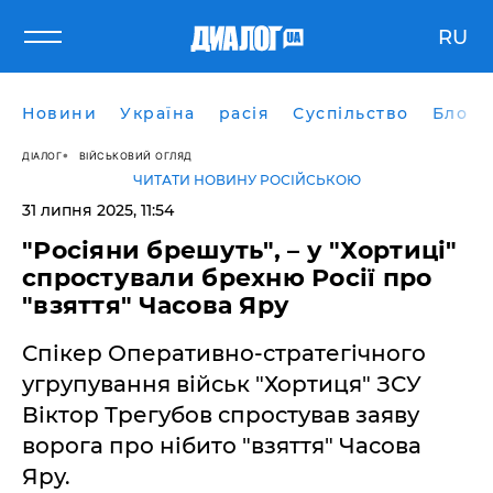
RU
Новини
Україна
расія
Суспільство
Блоги
ДІАЛОГ
ВІЙСЬКОВИЙ ОГЛЯД
ЧИТАТИ НОВИНУ РОСІЙСЬКОЮ
31 липня 2025, 11:54
"Росіяни брешуть", – у "Хортиці"
спростували брехню Росії про
"взяття" Часова Яру
Спікер Оперативно-стратегічного
угрупування військ "Хортиця" ЗСУ
Віктор Трегубов спростував заяву
ворога про нібито "взяття" Часова
Яру.