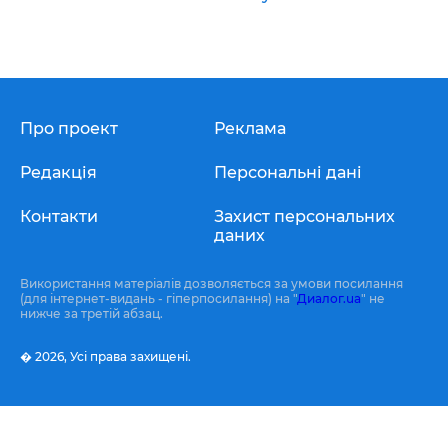
Про проект
Реклама
Редакція
Персональні дані
Контакти
Захист персональних
даних
Використання матеріалів дозволяється за умови посилання
(для інтернет-видань - гіперпосилання) на "
Диалог.ua
" не
нижче за третій абзац.
� 2026,
Усі права захищені.