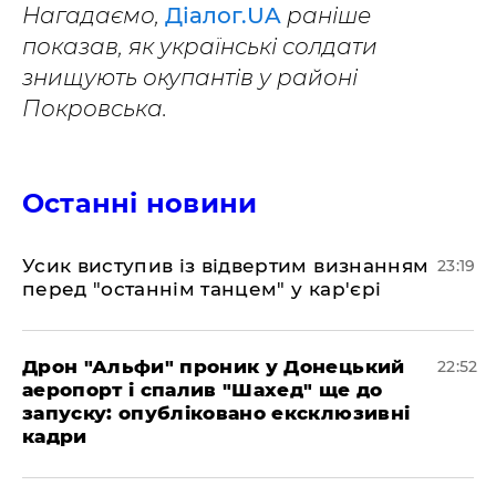
Нагадаємо,
Діалог.UA
раніше
показав, як українські солдати
знищують окупантів у районі
Покровська.
Останні новини
​Усик виступив із відвертим визнанням
23:19
перед "останнім танцем" у кар'єрі
​Дрон "Альфи" проник у Донецький
22:52
аеропорт і спалив "Шахед" ще до
запуску: опубліковано ексклюзивні
кадри