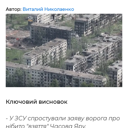
Автор:
Виталий Николаенко
Ключовий висновок
- У ЗСУ спростували заяву ворога про
нібито "взяття" Часова Яру.