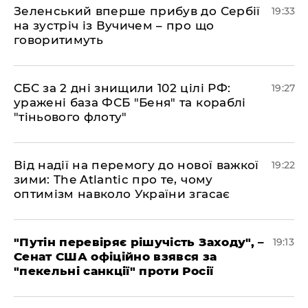
​Зеленський вперше прибув до Сербії
19:33
на зустріч із Вучичем – про що
говоритимуть
​СБС за 2 дні знищили 102 цілі РФ:
19:27
уражені база ФСБ "Беня" та кораблі
"тіньового флоту"
​Від надії на перемогу до нової важкої
19:22
зими: The Atlantic про те, чому
оптимізм навколо України згасає
​"Путін перевіряє рішучість Заходу", –
19:13
Сенат США офіційно взявся за
"пекельні санкції" проти Росії