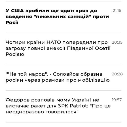
​У США зробили ще один крок до
21:15
введення "пекельних санкцій" проти
Росії
​Чотири країни НАТО попередили про
20:35
загрозу повної анексії Південної Осетії
Росією
​'"Не той народ", - Соловйов образив
20:28
росіян через розмови про мобілізацію
​Федоров розповів, чому Україні не
19:57
вистачає ракет для ЗРК Patriot: "Про це
неодноразово говорилося"