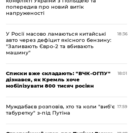
конфлікті України з Польщею та
попередив про новий витік
напруженості
У Росії масово ламаються китайські
18:36
авто через дефіцит якісного бензину:
"Заливають Євро-2 та вбивають
машину"
Списки вже складають: "ВЧК-ОГПУ"
18:01
дізнався, як Кремль хоче
мобілізувати 800 тисяч росіян
Муждабаєв розповів, хто та коли "виб'є
17:59
табуретку" з-під Путіна