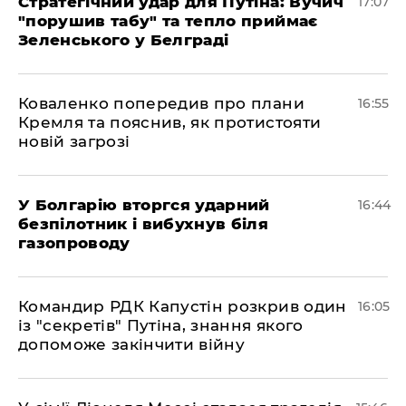
Стратегічний удар для Путіна: Вучич
17:07
"порушив табу" та тепло приймає
Зеленського у Белграді
Коваленко попередив про плани
16:55
Кремля та пояснив, як протистояти
новій загрозі
У Болгарію вторгся ударний
16:44
безпілотник і вибухнув біля
газопроводу
Командир РДК Капустін розкрив один
16:05
із "секретів" Путіна, знання якого
допоможе закінчити війну