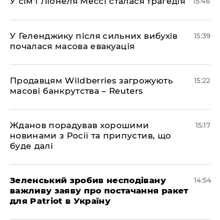
У сім'ї Ліонеля Мессі сталася трагедія
15:46
У Геленджику після сильних вибухів
15:39
почалася масова евакуація
Продавцям Wildberries загрожують
15:22
масові банкрутства – Reuters
Жданов порадував хорошими
15:17
новинами з Росії та припустив, що
буде далі
Зеленський зробив несподівану
14:54
важливу заяву про постачання ракет
для Patriot в Україну