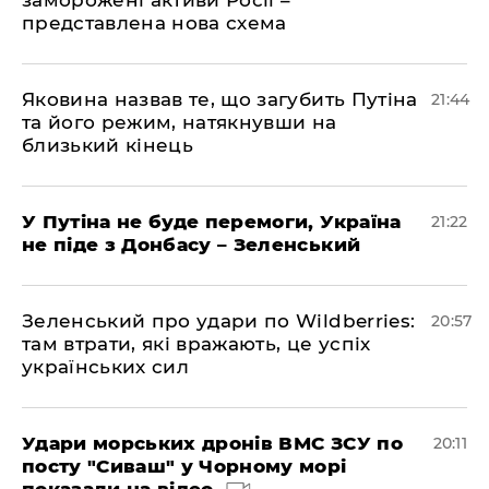
заморожені активи Росії –
представлена ​​нова схема
Яковина назвав те, що загубить Путіна
21:44
та його режим, натякнувши на
близький кінець
У Путіна не буде перемоги, Україна
21:22
не піде з Донбасу – Зеленський
Зеленський про удари по Wildberries:
20:57
там втрати, які вражають, це успіх
українських сил
Удари морських дронів ВМС ЗСУ по
20:11
посту "Сиваш" у Чорному морі