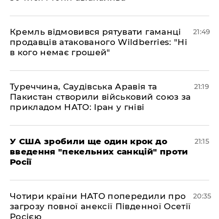
​Кремль відмовився рятувати гаманці
21:49
продавців атакованого Wildberries: "Ні
в кого немає грошей"
​Туреччина, Саудівська Аравія та
21:19
Пакистан створили військовий союз за
прикладом НАТО: Іран у гніві
​У США зробили ще один крок до
21:15
введення "пекельних санкцій" проти
Росії
​Чотири країни НАТО попередили про
20:35
загрозу повної анексії Південної Осетії
Росією