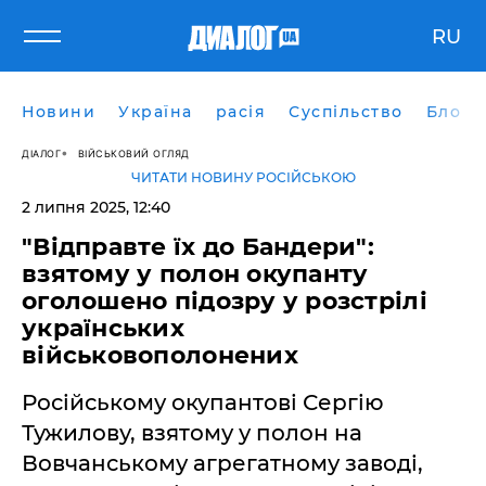
RU
Новини
Україна
расія
Суспільство
Блоги
ДІАЛОГ
ВІЙСЬКОВИЙ ОГЛЯД
ЧИТАТИ НОВИНУ РОСІЙСЬКОЮ
2 липня 2025, 12:40
"Відправте їх до Бандери":
взятому у полон окупанту
оголошено підозру у розстрілі
українських
військовополонених
Російському окупантові Сергію
Тужилову, взятому у полон на
Вовчанському агрегатному заводі,