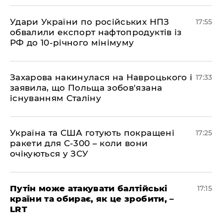
​Удари України по російських НПЗ
17:55
обвалили експорт нафтопродуктів із
РФ до 10-річного мінімуму
​Захарова накинулася на Навроцького і
17:33
заявила, що Польща зобов'язана
існуванням Сталіну
​Україна та США готують покращені
17:25
ракети для С-300 – коли вони
очікуються у ЗСУ
​Путін може атакувати балтійські
17:15
країни та обирає, як це зробити, –
LRT