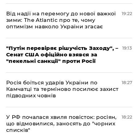
​Від надії на перемогу до нової важкої
19:22
зими: The Atlantic про те, чому
оптимізм навколо України згасає
​"Путін перевіряє рішучість Заходу", –
19:13
Сенат США офіційно взявся за
"пекельні санкції" проти Росії
​Росія боїться ударів України по
18:27
Камчатці та терміново посилює захист
підводних човнів
​У РФ почалася хвиля повісток: росіян,
18:22
що відмовилися, заносять до "чорних
списків"