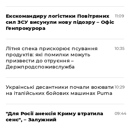
Екскомандиру логістики Повітряних
11:09
сил ЗСУ висунули нову підозру – Офіс
Генпрокурора
Літня спека прискорює псування
10:35
продуктів: які помилки можуть
призвести до отруєння –
Держпродспоживслужба
Українські десантники почали воювати
10:29
на італійських бойових машинах Puma
"Для Росії анексія Криму втратила
09:44
сенс", – Залужний