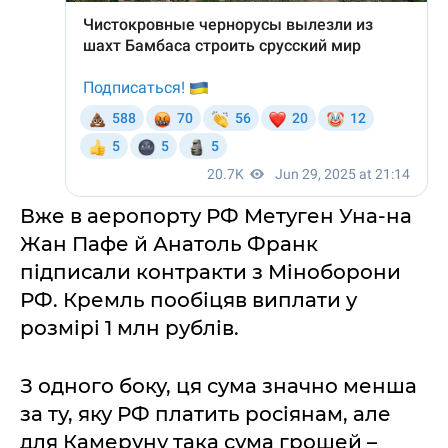
Вже в аеропорту РФ Метуген Уна-на
Жан Пафе й Анатоль Франк
підписали контракти з Міноборони
РФ. Кремль пообіцяв виплати у
розмірі 1 млн рублів.
З одного боку, ця сума значно менша
за ту, яку РФ платить росіянам, але
для Камеруну така сума грошей –