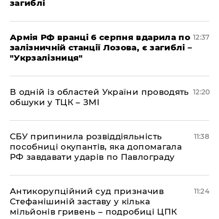
загиблі
Армія РФ вранці 6 серпня вдарила по
12:37
залізничній станції Лозова, є загиблі –
"Укрзалізниця"
В одній із областей України проводять
12:20
обшуки у ТЦК – ЗМІ
СБУ припинила розвіддіяльність
11:38
пособниці окупантів, яка допомагала
РФ завдавати ударів по Павлограду
Антикорупційний суд призначив
11:24
Стефанішиній заставу у кілька
мільйонів гривень – подробиці ЦПК