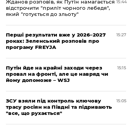
Жданов розповів, як Путін намагається
15:44
відстрочити "приліт чорного лебедя",
який "готується до зльоту"
Перші результати вже у 2026–2027
15:27
роках: Зеленський розповів про
програму FREYJA
Путін йде на крайні заходи через
15:15
провал на фронті, але це навряд чи
йому допоможе – WSJ
ЗСУ взяли під контроль ключову
15:05
трасу росіян на Півдні та підривають
"все, що рухається"