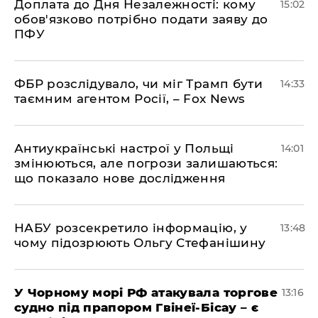
Доплата до Дня Незалежності: кому
15:02
обов'язково потрібно подати заяву до
ПФУ
ФБР розслідувало, чи міг Трамп бути
14:33
таємним агентом Росії, – Fox News
Антиукраїнські настрої у Польщі
14:01
змінюються, але погрози залишаються:
що показало нове дослідження
НАБУ розсекретило інформацію, у
13:48
чому підозрюють Ольгу Стефанішину
У Чорному морі РФ атакувала торгове
13:16
судно під прапором Гвінеї-Бісау – є