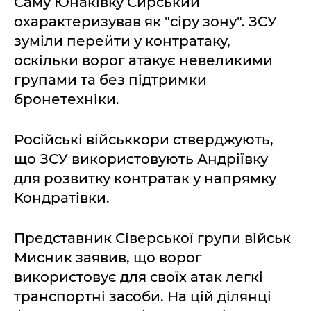
Саму Юнаківку Сирський
охарактеризував як "сіру зону". ЗСУ
зуміли перейти у контратаку,
оскільки ворог атакує невеликими
групами та без підтримки
бронетехніки.
Російські військкори стверджують,
що ЗСУ використовують Андріївку
для розвитку контратак у напрямку
Кондратівки.
Представник Сіверської групи військ
Мисник заявив, що ворог
використовує для своїх атак легкі
транспортні засоби. На цій ділянці