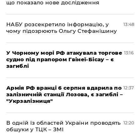
що показало нове дослідження
НАБУ розсекретило інформацію, у
13:48
чому підозрюють Ольгу Стефанішину
У Чорному морі РФ атакувала торгове
13:16
судно під прапором Гвінеї-Бісау – є
загиблі
Армія РФ вранці 6 серпня вдарила по
12:37
залізничній станції Лозова, є загиблі –
"Укрзалізниця"
В одній із областей України проводять
12:20
обшуки у ТЦК – ЗМІ