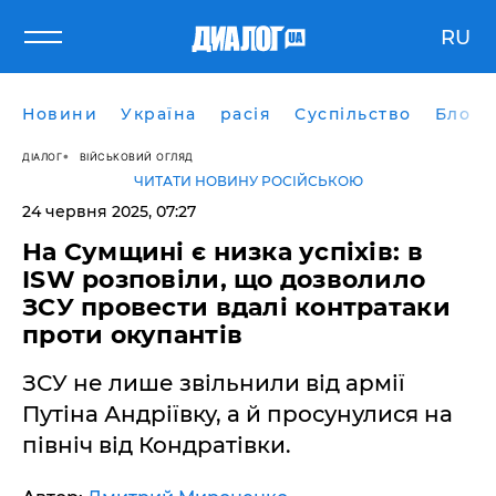
RU
Новини
Україна
расія
Суспільство
Блоги
ДІАЛОГ
ВІЙСЬКОВИЙ ОГЛЯД
ЧИТАТИ НОВИНУ РОСІЙСЬКОЮ
24 червня 2025, 07:27
На Сумщині є низка успіхів: в
ISW розповіли, що дозволило
ЗСУ провести вдалі контратаки
проти окупантів
ЗСУ не лише звільнили від армії
Путіна Андріївку, а й просунулися на
північ від Кондратівки.