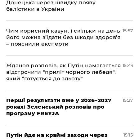
Донецька через швидку появу
балістики в України
Чим корисний кавун, і скільки на день
15:57
його можна з'їдати без шкоди здоров'я
– пояснили експерти
Жданов розповів, як Путін намагається
15:44
відстрочити "приліт чорного лебедя",
який "готується до зльоту"
Перші результати вже у 2026–2027
15:27
роках: Зеленський розповів про
програму FREYJA
Путін йде на крайні заходи через
15:15