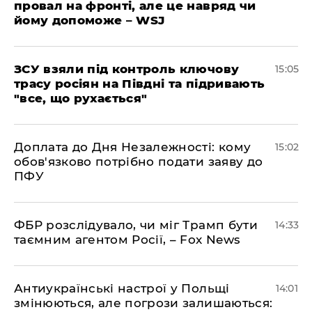
провал на фронті, але це навряд чи
йому допоможе – WSJ
ЗСУ взяли під контроль ключову
15:05
трасу росіян на Півдні та підривають
"все, що рухається"
Доплата до Дня Незалежності: кому
15:02
обов'язково потрібно подати заяву до
ПФУ
ФБР розслідувало, чи міг Трамп бути
14:33
таємним агентом Росії, – Fox News
Антиукраїнські настрої у Польщі
14:01
змінюються, але погрози залишаються: