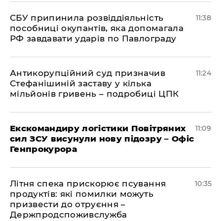
СБУ припинила розвіддіяльність
11:38
пособниці окупантів, яка допомагала
РФ завдавати ударів по Павлограду
Антикорупційний суд призначив
11:24
Стефанішиній заставу у кілька
мільйонів гривень – подробиці ЦПК
Екскомандиру логістики Повітряних
11:09
сил ЗСУ висунули нову підозру – Офіс
Генпрокурора
Літня спека прискорює псування
10:35
продуктів: які помилки можуть
призвести до отруєння –
Держпродспоживслужба