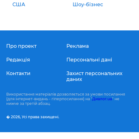
США
Шоу-бізнес
Про проект
Реклама
Редакція
Персональні дані
Контакти
Захист персональних
даних
Використання матеріалів дозволяється за умови посилання
(для інтернет-видань - гіперпосилання) на "
Диалог.ua
" не
нижче за третій абзац.
� 2026,
Усі права захищені.