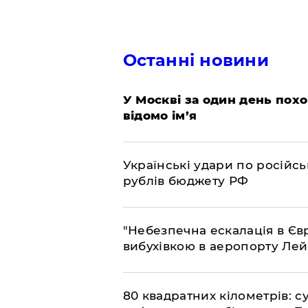
Останні новини
​У Москві за один день пох
відомо ім’я
​Українські удари по росій
рублів бюджету РФ
​"Небезпечна ескалація в Єв
вибухівкою в аеропорту Ле
​80 квадратних кілометрів: 