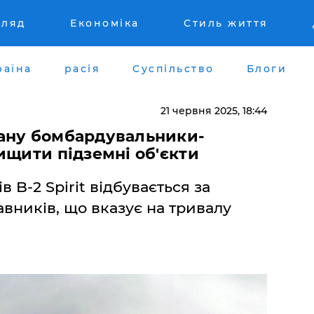
гляд
Економіка
Стиль життя
раїна
расія
Суспільство
Блоги
21 червня 2025, 18:44
ану бомбардувальники-
ищити підземні об'єкти
 B-2 Spirit відбувається за
вників, що вказує на тривалу