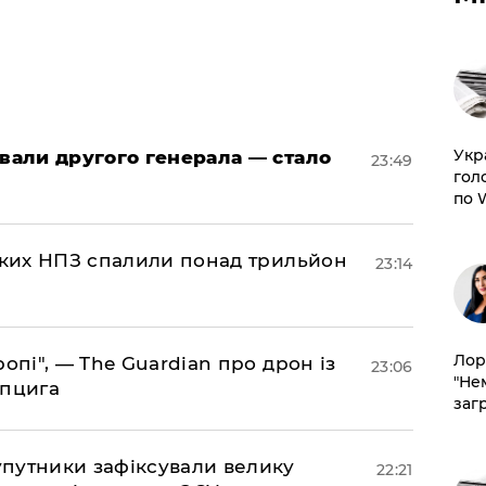
​Ук
овали другого генерала — стало
23:49
гол
по 
ських НПЗ спалили понад трильйон
23:14
Лор
ропі", — The Guardian про дрон із
23:06
"Не
йпцига
заг
супутники зафіксували велику
22:21