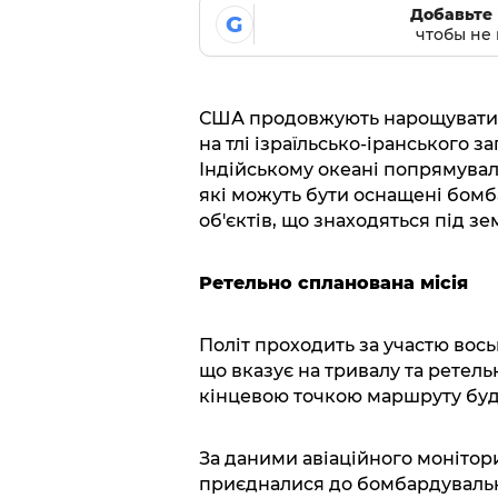
Добавьте 
G
чтобы не 
США продовжують нарощувати в
на тлі ізраїльсько-іранського з
Індійському океані попрямувал
які можуть бути оснащені бом
об'єктів, що знаходяться під з
Ретельно спланована місія
Політ проходить за участю вось
що вказує на тривалу та ретель
кінцевою точкою маршруту буде
За даними авіаційного монітор
приєдналися до бомбардувальн