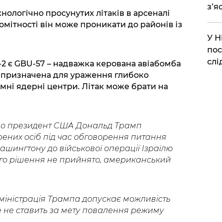
з’я
хнологічно просунутих літаків в арсеналі
мітності він може проникати до районів із
​У 
пос
слі
2 є GBU-57 – надважка керована авіабомба
а призначена для ураження глибоко
емні ядерні центри. Літак може брати на
що президент США Дональд Трамп
рених осіб під час обговорення питання
ингтону до військової операції Ізраїлю
ого рішення не прийнято, американський
дміністрація Трампа допускає можливість
е не ставить за мету повалення режиму