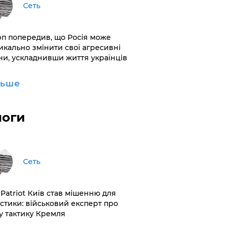
Сеть
рп попередив, що Росія може
икально змінити свої агресивні
ни, ускладнивши життя українців
льше
логи
Сеть
 Patriot Київ став мішенню для
істики: військовий експерт про
у тактику Кремля