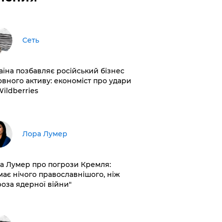
Сеть
раїна позбавляє російський бізнес
овного активу: економіст про удари
Wildberries
​Лора Лумер
а Лумер про погрози Кремля:
має нічого православнішого, ніж
роза ядерної війни"