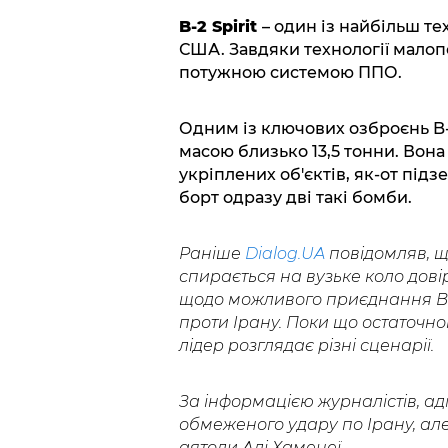
B-2 Spirit
– один із найбільш те
США. Завдяки технології малопо
потужною системою ППО.
Одним із ключових озброєнь B-
масою близько 13,5 тонни. Вон
укріплених об'єктів, як-от підз
борт одразу дві такі бомби.
Раніше
Dialog.UA
повідомляв, 
спирається на вузьке коло дові
щодо можливого приєднання Ваш
проти Ірану. Поки що остаточн
лідер розглядає різні сценарії.
За інформацією журналістів, а
обмеженого удару по Ірану, ал
аятоли Алі Хаменеї.