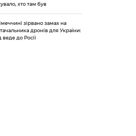
сувало, хто там був
Німеччині зірвано замах на
тачальника дронів для України:
д веде до Росії