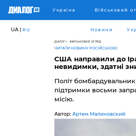
Україна
Військовий о
UA |
RU
Новини
Ук
ДІАЛОГ
ВІЙСЬКОВИЙ ОГЛЯД
ЧИТАТИ НОВИНУ РОСІЙСЬКОЮ
США направили до Ір
невидимки, здатні зн
Політ бомбардувальників
підтримки восьми запра
місію.
Автор:
Артем Малиновский