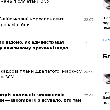
амань після атаки ЗСУ
​Ша
 Z-військовий кореспондент
22:07
рад
провалі війни
пла
Бі
ло відомо, як адміністрація
21:52
 у важливому проханні щодо
Б
 кадрові плани Драпатого: Маркусу
20:59
 в ЗСУ
​Без
зустріч колишніх чиновників
20:45
бал
ни — Bloomberg з’ясувало, хто там
нов