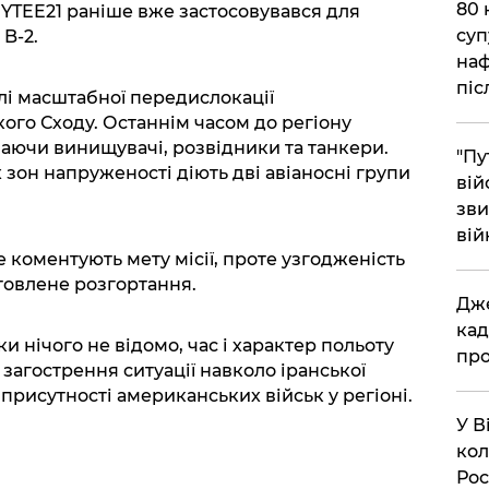
​80
TEE21 раніше вже застосовувався для
суп
B-2.
наф
піс
лі масштабної передислокації
ого Сходу. Останнім часом до регіону
чаючи винищувачі, розвідники та танкери.
"Пу
 зон напруженості діють дві авіаносні групи
вій
зви
вій
 коментують мету місії, проте узгодженість
отовлене розгортання.
​Дж
кад
ки нічого не відомо, час і характер польоту
про
 загострення ситуації навколо іранської
присутності американських військ у регіоні.
​У 
кол
Рос