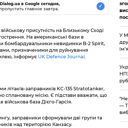
зго
Dialog.ua в Google сегодня,
✓
пропустить главное завтра.
вис
по
ійськову присутність на Близькому Сході
​У 
агострення. На американські бази в
дру
и бомбардувальники-невидимки B-2 Spirit,
ім’
бами, призначеними для руйнування
емлею, інформує
UK Defence Journal
.
​Ук
НПЗ
руб
ми літаків-заправників KC-135 Stratotanker,
но сплановану місію. Є підстави вважати, що
​"Н
 військова база Дієго-Гарсія.
— T
виб
ингу, заправники сформували дві групи та
иків над територією Канзасу.