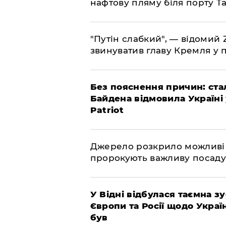
нафтову пляму біля порту Т
"Путін слабкий", — відомий
звинуватив главу Кремля у 
​Без пояснення причин: ста
Байдена відмовила Україні
Patriot
​Джерело розкрило можливі
пророкують важливу посаду
​У Відні відбулася таємна 
Європи та Росії щодо Украї
був