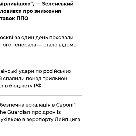
вірливішою”, — Зеленський
ловився про зниження
ставок ППО
Москві за один день поховали
гого генерала — стало відомо
я
раїнські удари по російських
 спалили понад трильйон
лів бюджету РФ
ебезпечна ескалація в Європі",
he Guardian про дрон із
ухівкою в аеропорту Лейпцига