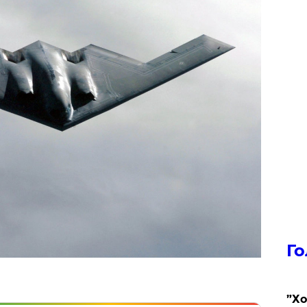
Го
​”Х