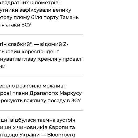
 квадратних кілометрів:
утники зафіксували велику
тову пляму біля порту Тамань
ля атаки ЗСУ
тін слабкий", — відомий Z-
ськовий кореспондент
нуватив главу Кремля у провалі
ни
ерело розкрило можливі
рові плани Драпатого: Маркусу
рокують важливу посаду в ЗСУ
Відні відбулася таємна зустріч
ишніх чиновників Європи та
ії щодо України — Bloomberg