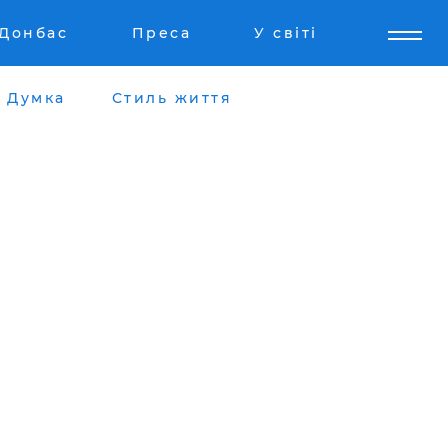
Донбас
Преса
У світі
Думка
Стиль життя