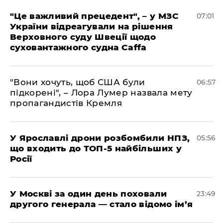
"Це важливий прецедент", – у МЗС
07:01
України відреагували на рішення
Верховного суду Швеції щодо
суховантажного судна Caffa
"Вони хочуть, щоб США були
06:57
підкорені", – Лора Лумер назвала мету
пропагандистів Кремля
У Ярославлі дрони розбомбили НПЗ,
05:56
що входить до ТОП-5 найбільших у
Росії
​У Москві за один день поховали
23:49
другого генерала — стало відомо ім’я