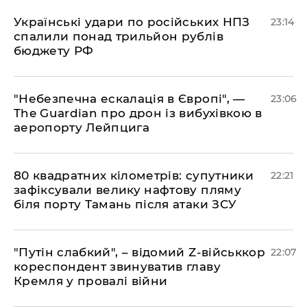
​Українські удари по російських НПЗ
23:14
спалили понад трильйон рублів
бюджету РФ
​"Небезпечна ескалація в Європі", —
23:06
The Guardian про дрон із вибухівкою в
аеропорту Лейпцига
​80 квадратних кілометрів: супутники
22:21
зафіксували велику нафтову пляму
біля порту Тамань після атаки ЗСУ
"Путін слабкий", – відомий Z-військкор
22:07
кореспондент звинуватив главу
Кремля у провалі війни