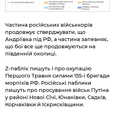
Частина російських військкорів
продовжує стверджувати, що
Андріївка під РФ, а частина запевняє,
що бої все ще продовжуються на
південній околиці.
Z-паблік пишуть і про окупацію
Першого Травня силами 155-ї бригади
морпіхів РФ. Російські паблики
пишуть про просування військ Путіна
у районі Нової Січі, Юнаківки, Садків,
Корчаківки й Іскрисківщини.