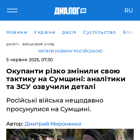
RU
Новини
Україна
расія
Суспільство
Блоги
ДІАЛОГ
ВІЙСЬКОВИЙ ОГЛЯД
ЧИТАТИ НОВИНУ РОСІЙСЬКОЮ
5 червня 2025, 07:30
Окупанти різко змінили свою
тактику на Сумщині: аналітики
та ЗСУ озвучили деталі
Російські війська нещодавно
просунулися на Сумщині.
Автор:
Дмитрий Мироненко