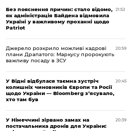
​Без пояснення причин: стало відомо,
21:52
як адміністрація Байдена відмовила
Україні у важливому проханні щодо
Patriot
​Джерело розкрило можливі кадрові
20:59
плани Драпатого: Маркусу пророкують
важливу посаду в ЗСУ
​У Відні відбулася таємна зустріч
20:45
колишніх чиновників Європи та Росії
щодо України — Bloomberg з’ясувало,
хто там був
​У Німеччині зірвано замах на
20:39
постачальника дронів для України: