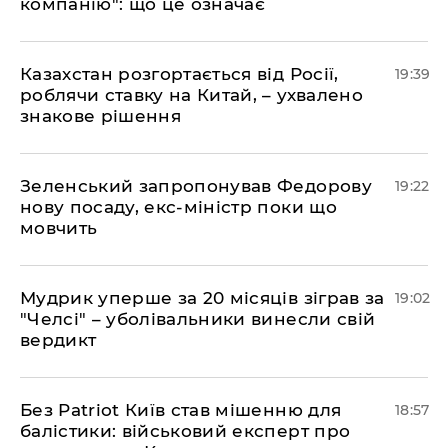
компанію": що це означає
​Казахстан розгортається від Росії,
19:39
роблячи ставку на Китай, – ухвалено
знакове рішення
​Зеленський запропонував Федорову
19:22
нову посаду, екс-міністр поки що
мовчить
​Мудрик уперше за 20 місяців зіграв за
19:02
"Челсі" – уболівальники винесли свій
вердикт
​Без Patriot Київ став мішенню для
18:57
балістики: військовий експерт про