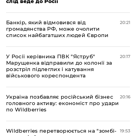
слід веде до Росії
​Банкір, який відмовився від
20:21
громадянства РФ, може очолити
список найбагатших людей Європи
​У Росії керівника ПВК "Яструб"
20:17
Марущенка відправили до колонії за
розстріл підлеглих і катування
військового кореспондента
​Україна позбавляє російський бізнес
20:16
головного активу: економіст про удари
по Wildberries
​Wildberries перетворюється на "зомбі-
19:53