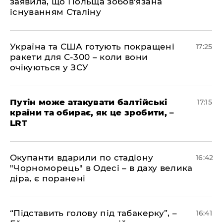
заявила, що Польща зобов'язана
існуванням Сталіну
​Україна та США готують покращені
17:25
ракети для С-300 – коли вони
очікуються у ЗСУ
​Путін може атакувати балтійські
17:15
країни та обирає, як це зробити, –
LRT
​Окупанти вдарили по стадіону
16:42
"Чорноморець" в Одесі – в даху велика
діра, є поранені
​“Підставить голову під табакерку”, –
16:41