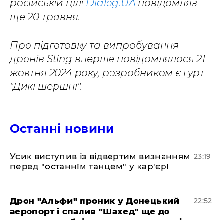
російській цілі
Dialog.UA
повідомляв
ще 20 травня.
Про підготовку та випробування
дронів Sting вперше повідомлялося 21
жовтня 2024 року, розробником є гурт
"Дикі шершні".
Останні новини
​Усик виступив із відвертим визнанням
23:19
перед "останнім танцем" у кар'єрі
​Дрон "Альфи" проник у Донецький
22:52
аеропорт і спалив "Шахед" ще до