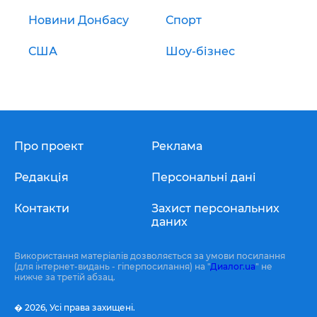
Новини Донбасу
Спорт
США
Шоу-бізнес
Про проект
Реклама
Редакція
Персональні дані
Контакти
Захист персональних
даних
Використання матеріалів дозволяється за умови посилання
(для інтернет-видань - гіперпосилання) на "
Диалог.ua
" не
нижче за третій абзац.
� 2026,
Усі права захищені.