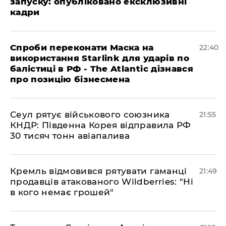
запуску: опубліковано ексклюзивні
кадри
​Спроби переконати Маска на
22:40
використання Starlink для ударів по
балістиці в РФ - The Atlantic дізнався
про позицію бізнесмена
​Сеул рятує військового союзника
21:55
КНДР: Південна Корея відправила РФ
30 тисяч тонн авіапалива
​Кремль відмовився рятувати гаманці
21:49
продавців атакованого Wildberries: "Ні
в кого немає грошей"