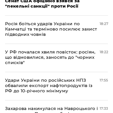
Сенат США офіційно взявся за
"пекельні санкції" проти Росії
​Росія боїться ударів України по
18:27
Камчатці та терміново посилює захист
підводних човнів
​У РФ почалася хвиля повісток: росіян,
18:22
що відмовилися, заносять до "чорних
списків"
​Удари України по російських НПЗ
17:55
обвалили експорт нафтопродуктів із
РФ до 10-річного мінімуму
​Захарова накинулася на Навроцького і
17:33