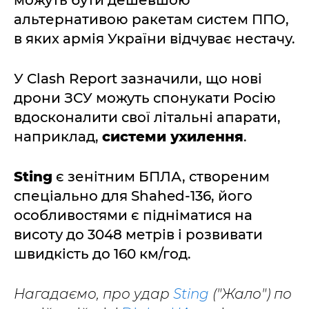
можуть бути дешевшою
альтернативою ракетам систем ППО,
в яких армія України відчуває нестачу.
У Clash Report зазначили, що нові
дрони ЗСУ можуть спонукати Росію
вдосконалити свої літальні апарати,
наприклад,
системи ухилення
.
Sting
є зенітним БПЛА, створеним
спеціально для Shahed-136, його
особливостями є підніматися на
висоту до 3048 метрів і розвивати
швидкість до 160 км/год.
Нагадаємо, про удар
Sting
("Жало") по