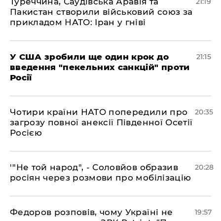
​Туреччина, Саудівська Аравія та
21:19
Пакистан створили військовий союз за
прикладом НАТО: Іран у гніві
​У США зробили ще один крок до
21:15
введення "пекельних санкцій" проти
Росії
​Чотири країни НАТО попередили про
20:35
загрозу повної анексії Південної Осетії
Росією
​'"Не той народ", - Соловйов образив
20:28
росіян через розмови про мобілізацію
​Федоров розповів, чому Україні не
19:57