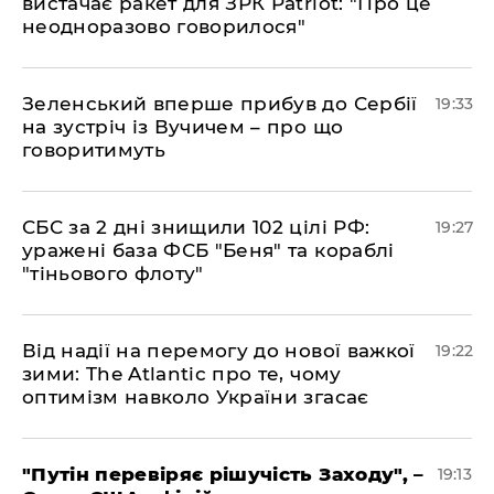
вистачає ракет для ЗРК Patriot: "Про це
неодноразово говорилося"
​Зеленський вперше прибув до Сербії
19:33
на зустріч із Вучичем – про що
говоритимуть
​СБС за 2 дні знищили 102 цілі РФ:
19:27
уражені база ФСБ "Беня" та кораблі
"тіньового флоту"
​Від надії на перемогу до нової важкої
19:22
зими: The Atlantic про те, чому
оптимізм навколо України згасає
​"Путін перевіряє рішучість Заходу", –
19:13