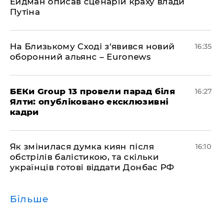
Ейдман описав сценарій краху влади
Путіна
На Близькому Сході з'явився новий
16:35
оборонний альянс – Euronews
БЕКи Group 13 провели парад біля
16:27
Ялти: опубліковано ексклюзивні
кадри
Як змінилася думка киян після
16:10
обстрілів балістикою, та скільки
українців готові віддати Донбас РФ
Більше