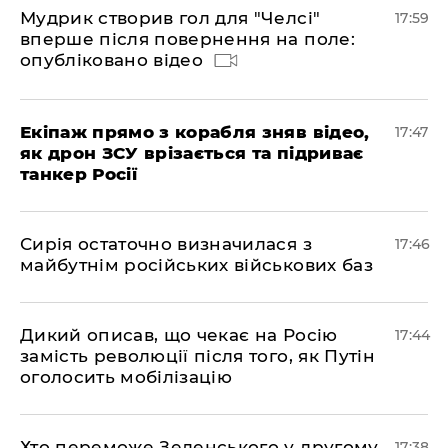
Мудрик створив гол для "Челсі"
17:59
вперше після повернення на поле:
опубліковано відео
Екіпаж прямо з корабля зняв відео,
17:47
як дрон ЗСУ врізається та підриває
танкер Росії
Сирія остаточно визначилася з
17:46
майбутнім російських військових баз
Дикий описав, що чекає на Росію
17:44
замість революції після того, як Путін
оголосить мобілізацію
Хто переможе Зеленського у другому
17:38