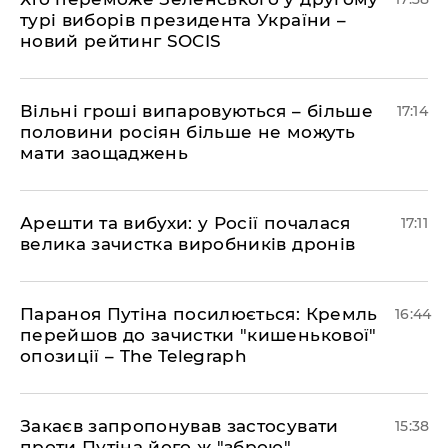
турі виборів президента України –
новий рейтинг SOCIS
Вільні гроші випаровуються – більше
17:14
половини росіян більше не можуть
мати заощаджень
Арешти та вибухи: у Росії почалася
17:11
велика зачистка виробників дронів
Параноя Путіна посилюється: Кремль
16:44
перейшов до зачистки "кишенькової"
опозиції – The Telegraph
Закаєв запропонував застосувати
15:38
проти Путіна його ж "зброю",