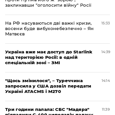
закликавши "оголосити війну" Росії
На РФ насуваються дві важкі кризи,
15:33
восени буде вибухонебезпечно – Ян
Матвєєв
Україна вже має доступ до Starlink
14:39
над територією Росії: в одній
спеціальній зоні – ЗМІ
"Щось змінилося", – Туреччина
14:14
запросила у США дозвіл передати
Україні ATACMS і M270
Три години палала: СБС "Мадяра"
11:39
підпалили С-400 неподалік палацу