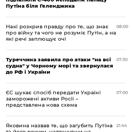
Путіна біля Геленджика
Накі розкрив правду про те, що знає
08:00
про війну та чого не розуміє Путін, а на
які речі заплющує очі
Туреччина заявила про атаки "на всі
07:30
судна" у Чорному морі та звернулася
до РФ і України
ЄС шукає спосіб передати Україні
07:00
заморожені активи Росії –
представлена ​​нова схема
Яковина назвав те, що загубить Путіна
21:44
та його режим, натякнувши на