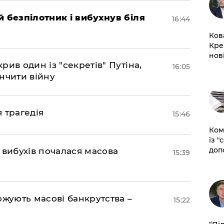
 безпілотник і вибухнув біля
16:44
Ков
Кре
нов
ив один із "секретів" Путіна,
16:05
нчити війну
я трагедія
15:46
Ком
із "
доп
 вибухів почалася масова
15:39
ожують масові банкрутства –
15:22