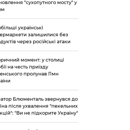
новлення "сухопутного мосту" у
им
більші українські
ермаркети залишилися без
дуктів через російські атаки
оричний момент: у столиці
бії на честь приїзду
енського пролунав Гімн
аїни
атор Блюменталь звернувся до
іна після ухвалення "пекельних
кцій": "Ви не підкорите Україну"