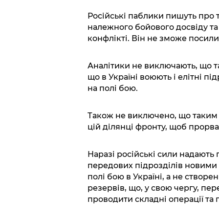
Російські паблики пишуть про 
належного бойового досвіду та
конфлікті. Він не зможе посили
Аналітики не виключають, що т
що в Україні воюють і елітні пі
на полі бою.
Також не виключено, що таким
цій ділянці фронту, щоб прорва
Наразі російські сили надают
передових підрозділів новими 
полі бою в Україні, а не ство
резервів, що, у свою чергу, пе
проводити складні операції та 