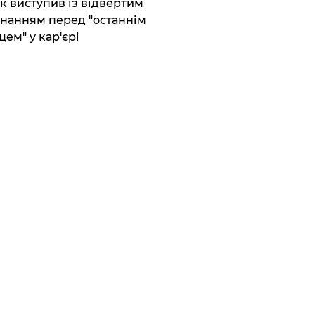
ик виступив із відвертим
нанням перед "останнім
цем" у кар'єрі