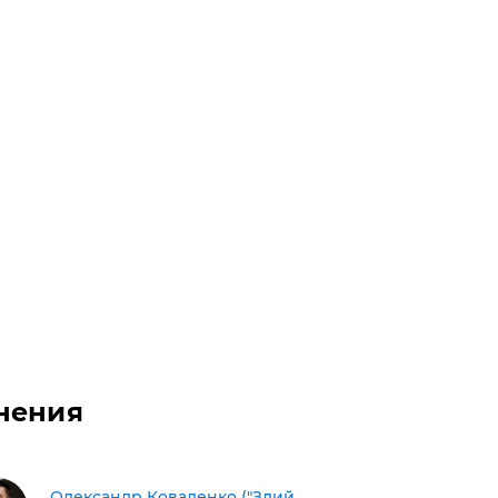
нения
Олександр Коваленко ("Злий