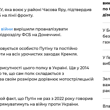
вик
по 
У, яка воює у районі Часова Яру, підтвердив
діз
на лінії фронту.
 війни
вирішили проаналізувати
У Б
ідрозділу ФСБ на Донеччині.
без
газ
овується особисто Путіну та постійно
ти на всіх урочистих заходах Кремля.
У Г
виб
исутності цього полку в Україні. Ще у 2014
 те, що сам полк складається з
Зел
 за своїм розміром дорівнює мотострілецькій
важ
рак
ой факт, що Путін не раз з 2022 року говорив
рямуватимуть на війну проти України.
Вла