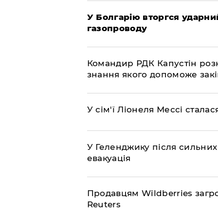
У Болгарію вторгся ударний
газопроводу
Командир РДК Капустін розкр
знання якого допоможе закі
У сім'ї Ліонеля Мессі сталас
У Геленджику після сильних
евакуація
Продавцям Wildberries загр
Reuters