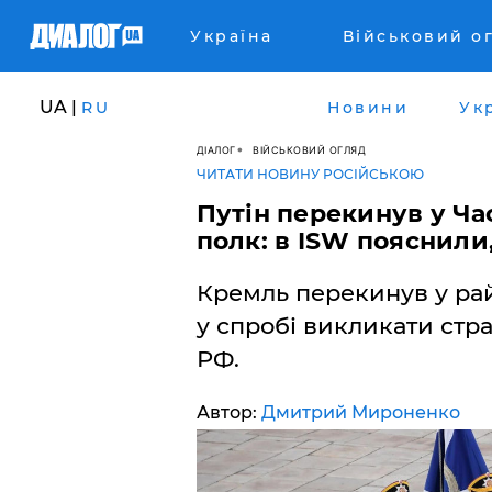
Україна
Військовий о
UA |
RU
Новини
Ук
ДІАЛОГ
ВІЙСЬКОВИЙ ОГЛЯД
ЧИТАТИ НОВИНУ РОСІЙСЬКОЮ
Путін перекинув у Ча
полк: в ISW пояснили
Кремль перекинув у ра
у спробі викликати стра
РФ.
Автор:
Дмитрий Мироненко