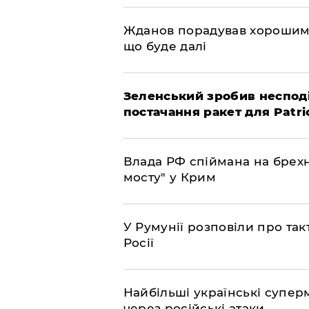
Жданов порадував хорошими
що буде далі
Зеленський зробив неспод
постачання ракет для Patri
Влада РФ спіймана на брехн
мосту" у Крим
У Румунії розповіли про та
Росії
Найбільші українські супер
через російські атаки