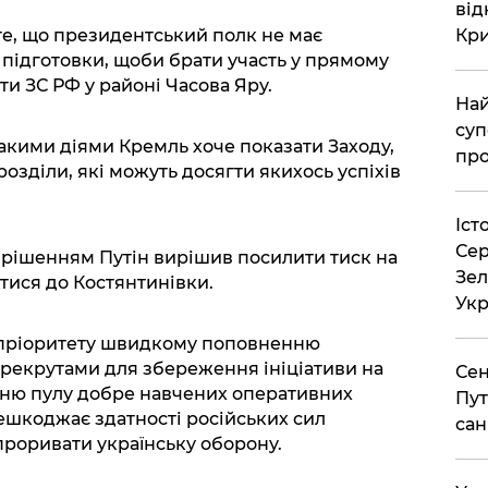
від
те, що президентський полк не має
Кр
 підготовки, щоби брати участь у прямому
ти ЗС РФ у районі Часова Яру.
Най
суп
акими діями Кремль хоче показати Заходу,
про
дрозділи, які можуть досягти якихось успіхів
Іст
Сер
 рішенням Путін вирішив посилити тиск на
Зел
тися до Костянтинівки.
Укр
ь пріоритету швидкому поповненню
рекрутами для збереження ініціативи на
Сен
ренню пулу добре навчених оперативних
Пут
решкоджає здатності російських сил
сан
проривати українську оборону.