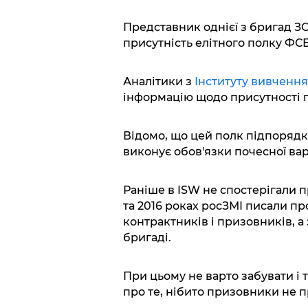
Представник однієї з бригад ЗС
присутність елітного полку ФСБ 
Аналітики з
Інституту вивчення
інформацію щодо присутності п
Відомо, що цей полк підпорядк
виконує обов'язки почесної вар
Раніше в ISW не спостерігали пр
та 2016 роках росЗМІ писали про
контрактників і призовників, а
бригаді.
При цьому не варто забувати і т
про те, нібито призовники не п