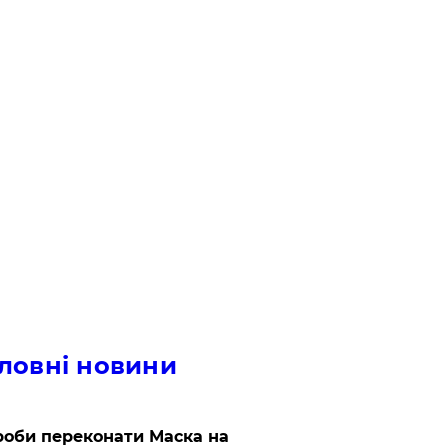
ловні новини
роби переконати Маска на