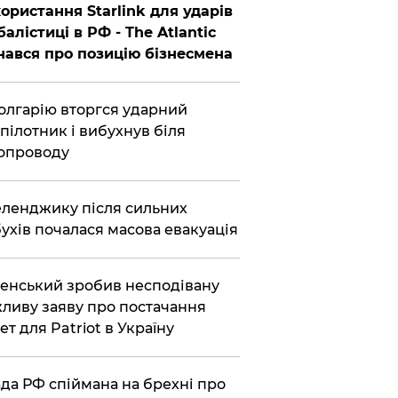
ористання Starlink для ударів
балістиці в РФ - The Atlantic
нався про позицію бізнесмена
олгарію вторгся ударний
пілотник і вибухнув біля
опроводу
еленджику після сильних
ухів почалася масова евакуація
енський зробив несподівану
ливу заяву про постачання
ет для Patriot в Україну
да РФ спіймана на брехні про