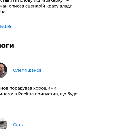
дставить голову під табакерку”, –
ман описав сценарій краху влади
іна
льше
логи
Олег Жданов
нов порадував хорошими
инами з Росії та припустив, що буде
Сеть