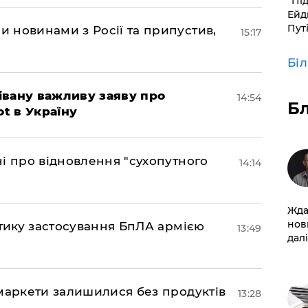
​“Пі
Ейд
Пут
 новинами з Росії та припустив,
15:17
Бі
івану важливу заяву про
14:54
Б
ot в Україну
і про відновлення "сухопутного
14:14
Жда
нов
ктику застосування БпЛА армією
13:49
далі
маркети залишилися без продуктів
13:28