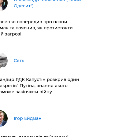
Одесит")
аленко попередив про плани
мля та пояснив, як протистояти
ій загрозі
Сеть
андир РДК Капустін розкрив один
секретів" Путіна, знання якого
оможе закінчити війну
Ігор Ейдман