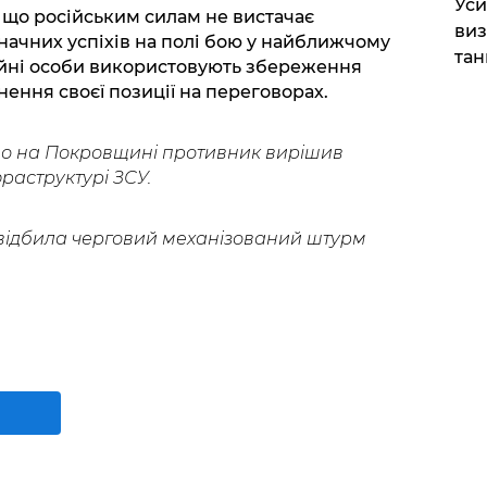
​Ус
 що російським силам не вистачає
виз
ачних успіхів на полі бою у найближчому
тан
ійні особи використовують збереження
нення своєї позиції на переговорах.
що на Покровщині противник вирішив
фраструктурі ЗСУ.
 відбила черговий механізований штурм