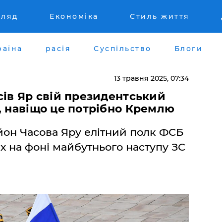
гляд
Економіка
Стиль життя
раїна
расія
Суспільство
Блоги
13 травня 2025, 07:34
сів Яр свій президентський
, навіщо це потрібно Кремлю
йон Часова Яру елітний полк ФСБ
х на фоні майбутнього наступу ЗС