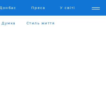
Донбас
Преса
У світі
Думка
Стиль життя