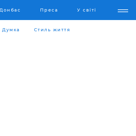
Донбас
Преса
У світі
Думка
Стиль життя