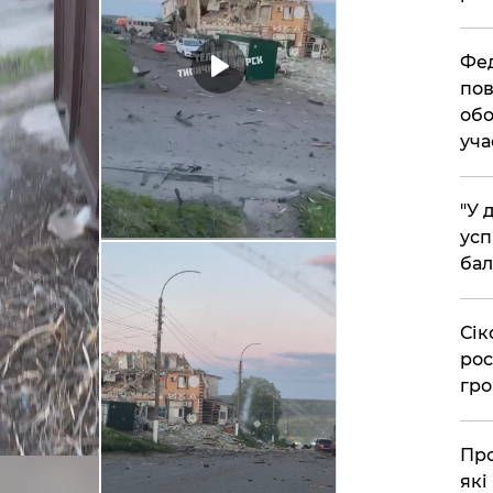
​Фе
пов
обо
уча
​"У
усп
бал
​Сі
рос
гро
​Пр
які