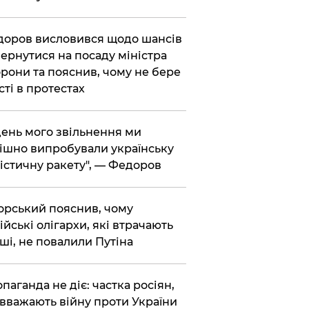
доров висловився щодо шансів
ернутися на посаду міністра
рони та пояснив, чому не бере
сті в протестах
 день мого звільнення ми
ішно випробували українську
істичну ракету", — Федоров
корський пояснив, чому
ійські олігархи, які втрачають
ші, не повалили Путіна
опаганда не діє: частка росіян,
 вважають війну проти України