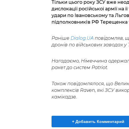
Тільки цього року ЗСУ вже нео
дислокації російської армії на ї
удари по Івановському та Льгов
підполковників РФ Терещенка 
Раніше
Dialog.UA
повідомляв, щ
дронів по військових заводах у Т
Нагадаємо, Німеччина одержала
ракет до систем Patriot.
Також повідомлялося, що Велик
комплексів Raven, які ЗСУ вик
камікадзе.
+ Добавить Комментарий