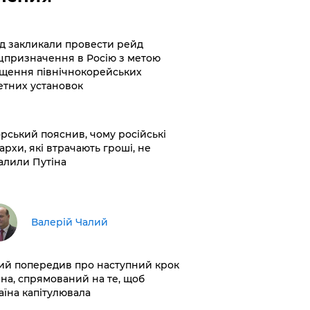
хід закликали провести рейд
цпризначення в Росію з метою
щення північнокорейських
етних установок
корський пояснив, чому російські
архи, які втрачають гроші, не
алили Путіна
Валерій Чалий
лий попередив про наступний крок
іна, спрямований на те, щоб
аїна капітулювала