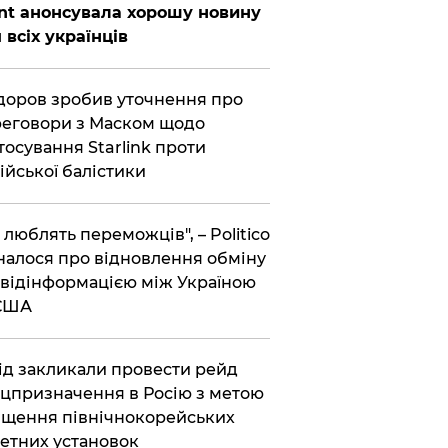
nt анонсувала хорошу новину
 всіх українців
оров зробив уточнення про
еговори з Маском щодо
тосування Starlink проти
ійської балістики
і люблять переможців", – Politico
налося про відновлення обміну
відінформацією між Україною
 США
хід закликали провести рейд
цпризначення в Росію з метою
щення північнокорейських
етних установок