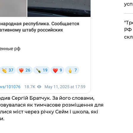
усп
​"Т
РФ 
скл
див Сергій Братчук. За його словами,
товувалася як тимчасове розміщення для
лися міст через річку Сейм і школа, які
и.