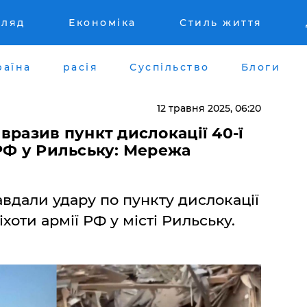
гляд
Економіка
Стиль життя
раїна
расія
Суспільство
Блоги
12 травня 2025, 06:20
вразив пункт дислокації 40-ї
РФ у Рильську: Мережа
авдали удару по пункту дислокації
хоти армії РФ у місті Рильську.