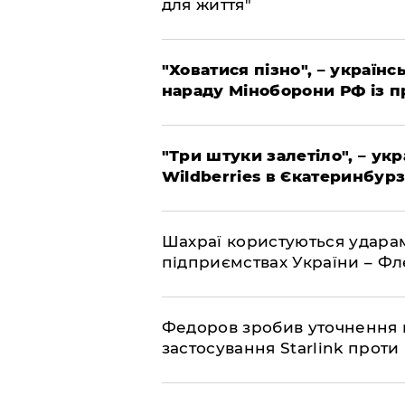
для життя"
"Ховатися пізно", – україн
нараду Міноборони РФ із 
"Три штуки залетіло", – ук
Wildberries в Єкатеринбурз
Шахраї користуються ударам
підприємствах України – Ф
Федоров зробив уточнення 
застосування Starlink проти