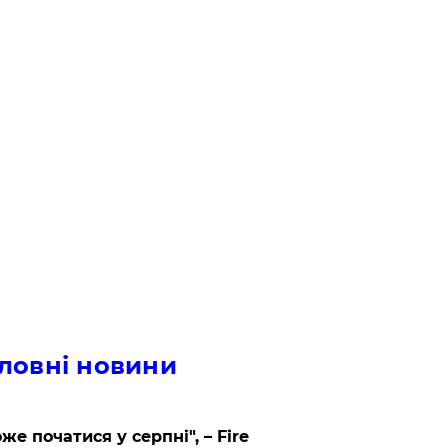
ловні новини
же початися у серпні", – Fire