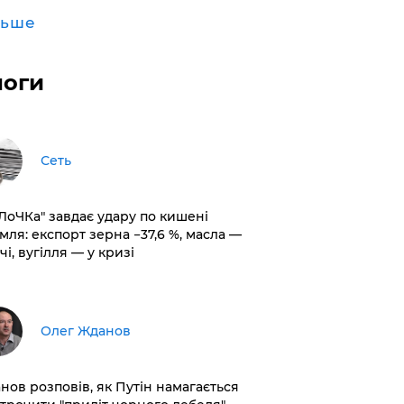
льше
логи
Сеть
оЛоЧКа" завдає удару по кишені
мля: експорт зерна −37,6 %, масла —
чі, вугілля — у кризі
Олег Жданов
нов розповів, як Путін намагається