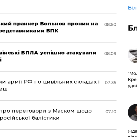
Бі
ський пранкер Вольнов проник на
08:50
Б
представниками ВПК
раїнські БПЛА успішно атакували
08:09
і
​"М
Кре
и армії РФ по цивільних складах і
07:35
удві
леш
про переговори з Маском щодо
07:10
 російської балістики
Жда