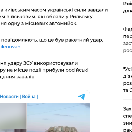
Poi
 за київським часом українські сили завдали
для
м військовим, які обрали у Рильську
ння одну з місцевих автомийок.
Фед
пер
и повідомляють, що це був ракетний удар,
зас
ilenova+
.
рос
ння удару ЗСУ використовували
"Ус
ру на місце події прибули російські
діз
ення завалів.
роз
та
​За
спе
зни
рак