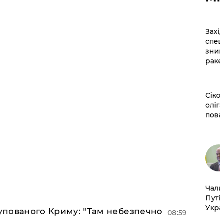
​За
спе
зни
рак
​Сі
оліг
пов
​Ча
Пут
Укр
купованого Криму: "Там небезпечно
08:59