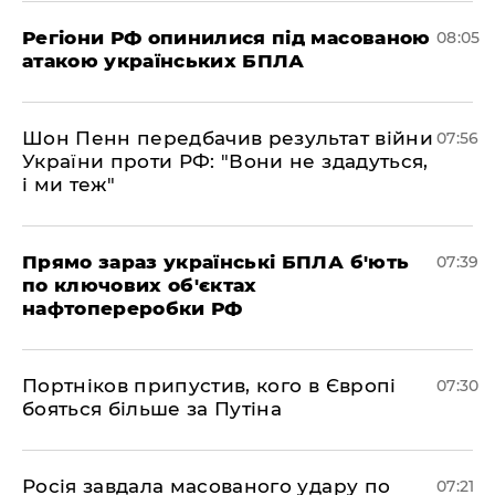
Регіони РФ опинилися під масованою
08:05
атакою українських БПЛА
Шон Пенн передбачив результат війни
07:56
України проти РФ: "Вони не здадуться,
і ми теж"
Прямо зараз українські БПЛА б'ють
07:39
по ключових об'єктах
нафтопереробки РФ
Портніков припустив, кого в Європі
07:30
бояться більше за Путіна
Росія завдала масованого удару по
07:21