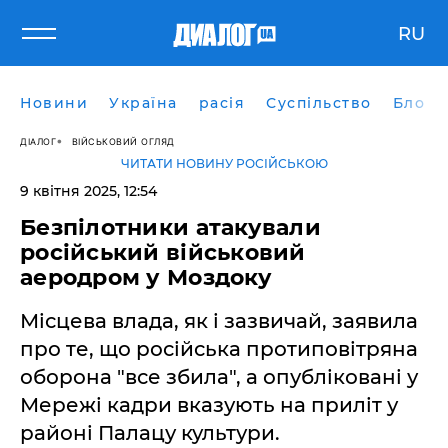
RU
Новини
Україна
расія
Суспільство
Блоги
ДІАЛОГ
ВІЙСЬКОВИЙ ОГЛЯД
ЧИТАТИ НОВИНУ РОСІЙСЬКОЮ
9 квітня 2025, 12:54
Безпілотники атакували
російський військовий
аеродром у Моздоку
Місцева влада, як і зазвичай, заявила
про те, що російська протиповітряна
оборона "все збила", а опубліковані у
Мережі кадри вказують на приліт у
районі Палацу культури.