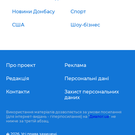
Новини Донбасу
Спорт
США
Шоу-бізнес
Про проект
Реклама
Редакція
Персональні дані
Контакти
Захист персональних
даних
Використання матеріалів дозволяється за умови посилання
(для інтернет-видань - гіперпосилання) на "
Диалог.ua
" не
нижче за третій абзац.
� 2026,
Усі права захищені.