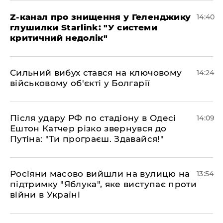
Z-канал про знищення у Геленджику
14:40
глушилки Starlink: "У системи
критичний недолік"
Сильний вибух стався на ключовому
14:24
військовому об'єкті у Болгарії
Після удару РФ по стадіону в Одесі
14:09
Ештон Катчер різко звернувся до
Путіна: "Ти програєш. Здавайся!"
Росіяни масово вийшли на вулицю на
13:54
підтримку "Яблука", яке виступає проти
війни в Україні