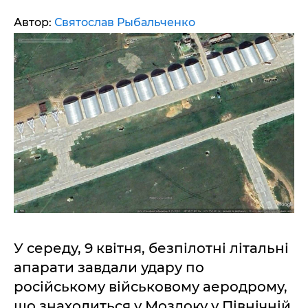
Автор:
Святослав Рыбальченко
У середу, 9 квітня, безпілотні літальні
апарати завдали удару по
російському військовому аеродрому,
що знаходиться у Моздоку у Північній