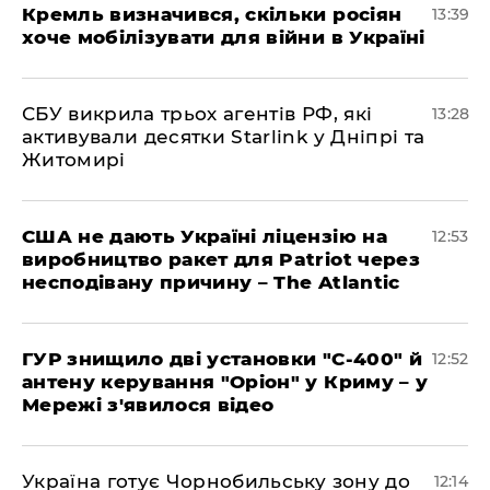
Кремль визначився, скільки росіян
13:39
хоче мобілізувати для війни в Україні
СБУ викрила трьох агентів РФ, які
13:28
активували десятки Starlink у Дніпрі та
Житомирі
США не дають Україні ліцензію на
12:53
виробництво ракет для Patriot через
несподівану причину – The Atlantic
ГУР знищило дві установки "С-400" й
12:52
антену керування "Оріон" у Криму – у
Мережі з'явилося відео
Україна готує Чорнобильську зону до
12:14