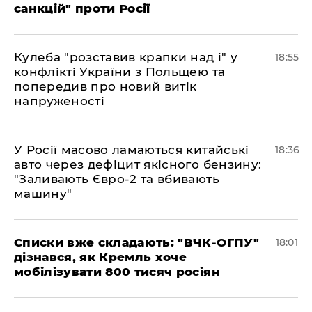
санкцій" проти Росії
Кулеба "розставив крапки над і" у
18:55
конфлікті України з Польщею та
попередив про новий витік
напруженості
У Росії масово ламаються китайські
18:36
авто через дефіцит якісного бензину:
"Заливають Євро-2 та вбивають
машину"
Списки вже складають: "ВЧК-ОГПУ"
18:01
дізнався, як Кремль хоче
мобілізувати 800 тисяч росіян