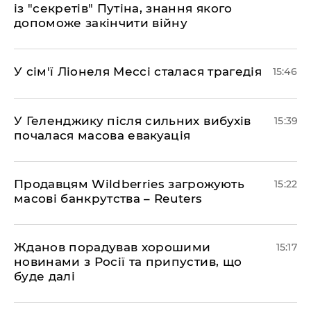
із "секретів" Путіна, знання якого
допоможе закінчити війну
У сім'ї Ліонеля Мессі сталася трагедія
15:46
У Геленджику після сильних вибухів
15:39
почалася масова евакуація
Продавцям Wildberries загрожують
15:22
масові банкрутства – Reuters
Жданов порадував хорошими
15:17
новинами з Росії та припустив, що
буде далі