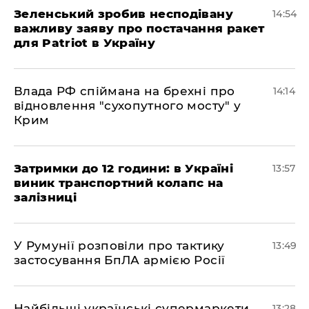
Зеленський зробив несподівану
14:54
важливу заяву про постачання ракет
для Patriot в Україну
Влада РФ спіймана на брехні про
14:14
відновлення "сухопутного мосту" у
Крим
Затримки до 12 години: в Україні
13:57
виник транспортний колапс на
залізниці
У Румунії розповіли про тактику
13:49
застосування БпЛА армією Росії
Найбільші українські супермаркети
13:28