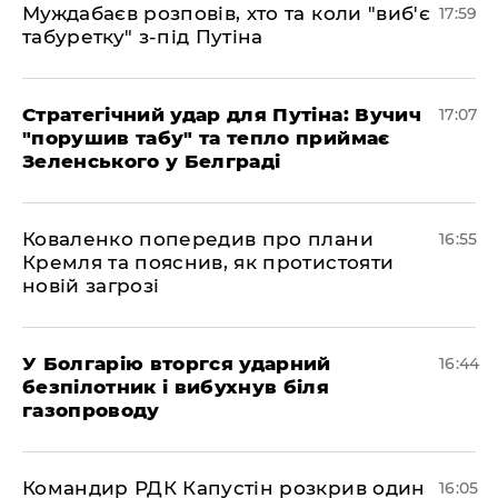
Муждабаєв розповів, хто та коли "виб'є
17:59
табуретку" з-під Путіна
Стратегічний удар для Путіна: Вучич
17:07
"порушив табу" та тепло приймає
Зеленського у Белграді
Коваленко попередив про плани
16:55
Кремля та пояснив, як протистояти
новій загрозі
У Болгарію вторгся ударний
16:44
безпілотник і вибухнув біля
газопроводу
Командир РДК Капустін розкрив один
16:05