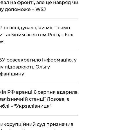
вал на фронті, але це навряд чи
у допоможе – WSJ
 розслідувало, чи міг Трамп
и таємним агентом Росії, – Fox
ws
У розсекретило інформацію, у
у підозрюють Ольгу
ефанішину
ія РФ вранці 6 серпня вдарила
залізничній станції Лозова, є
иблі – "Укрзалізниця"
икорупційний суд призначив