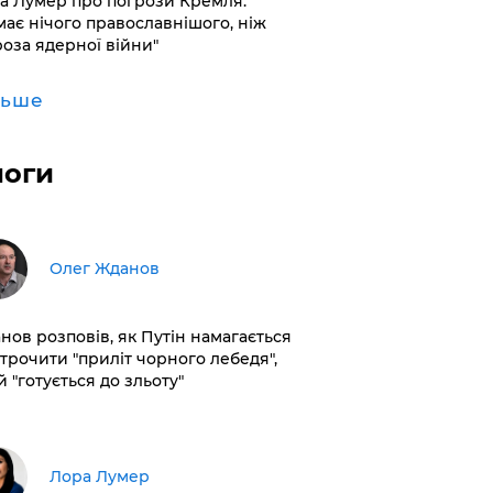
а Лумер про погрози Кремля:
має нічого православнішого, ніж
роза ядерної війни"
льше
логи
Олег Жданов
нов розповів, як Путін намагається
строчити "приліт чорного лебедя",
 "готується до зльоту"
​Лора Лумер