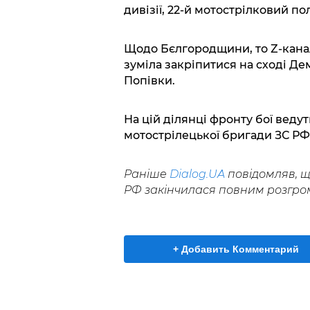
дивізії, 22-й мотострілковий пол
Щодо Бєлгородщини, то Z-канал
зуміла закріпитися на сході Де
Попівки.
На цій ділянці фронту бої ведут
мотострілецької бригади ЗС РФ
Раніше
Dialog.UA
повідомляв, щ
РФ закінчилася повним розгром
+ Добавить Комментарий