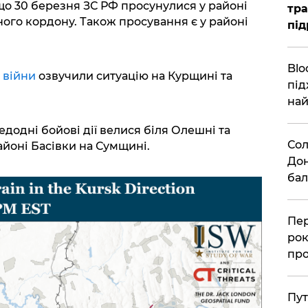
 що 30 березня ЗС РФ просунулися у районі
тра
го кордону. Також просування є у районі
під
Blo
я війни
озвучили ситуацію на Курщині та
під
най
едодні бойові дії велися біля Олешні та
Сол
районі Басівки на Сумщині.
Дон
бал
Пер
рок
про
Пут