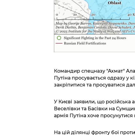
Командир спецназу "Ахмат" Ала
Путіна просувається одразу у к
закріпитися та просуватися дал
У Києві заявили, що російська 
Веселівки та Басівки на Сумщин
армія Путіна хоче просунутися 
На цій ділянці фронту бої проти