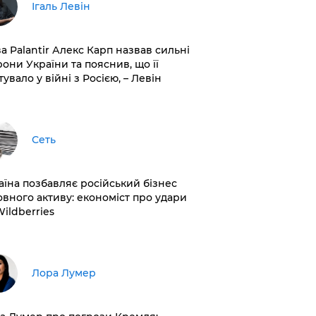
Ігаль Левін
ва Palantir Алекс Карп назвав сильні
рони України та пояснив, що її
увало у війні з Росією, – Левін
Сеть
раїна позбавляє російський бізнес
овного активу: економіст про удари
Wildberries
​Лора Лумер