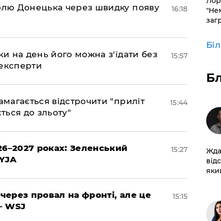
Лор
долю Донецька через швидку появу
16:18
"Не
заг
Бі
ки на день його можна з'їдати без
15:57
 експерти
Б
амагається відстрочити "приліт
15:44
ться до зльоту"
26–2027 роках: Зеленський
15:27
Жда
EYJA
від
який
 через провал на фронті, але це
15:15
– WSJ