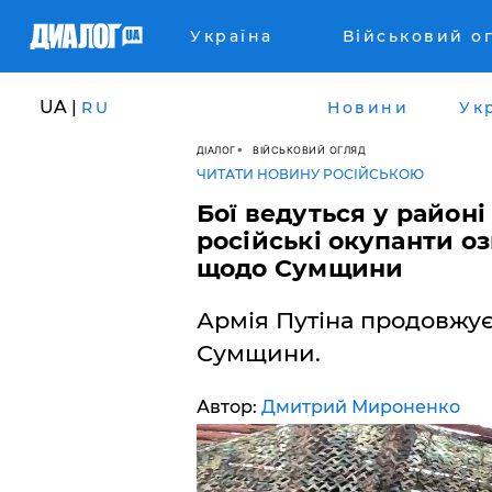
Україна
Військовий о
UA |
RU
Новини
Ук
ДІАЛОГ
ВІЙСЬКОВИЙ ОГЛЯД
ЧИТАТИ НОВИНУ РОСІЙСЬКОЮ
Бої ведуться у районі
російські окупанти оз
щодо Сумщини
Армія Путіна продовжує 
Сумщини.
Автор:
Дмитрий Мироненко