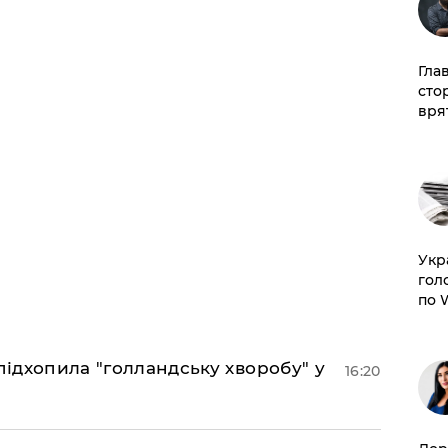
Гла
сто
врят
​Ук
гол
по 
підхопила "голландську хворобу" у
16:20