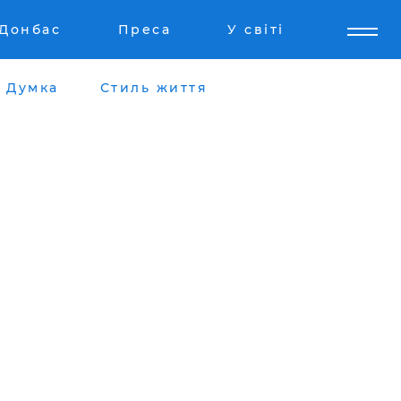
Донбас
Преса
У світі
Думка
Стиль життя