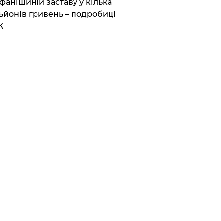
фанішиній заставу у кілька
ьйонів гривень – подробиці
К