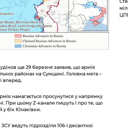
Сте
міл
ЦП
удінов ще 29 березня заявив, що армія
ількох районах на Сумщині. Головна мета –
і вперед.
армія намагається просунутися у напрямку
і. При цьому Z-канали пишуть і про те, що
й у бік Юнаківки.
 ЗСУ ведуть підрозділи 106-ї десантної