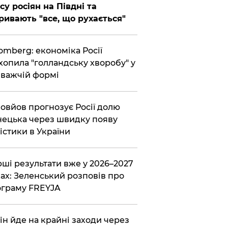
су росіян на Півдні та
ривають "все, що рухається"
omberg: економіка Росії
хопила "голландську хворобу" у
важчій формі
овйов прогнозує Росії долю
ецька через швидку появу
істики в України
ші результати вже у 2026–2027
ах: Зеленський розповів про
граму FREYJA
ін йде на крайні заходи через