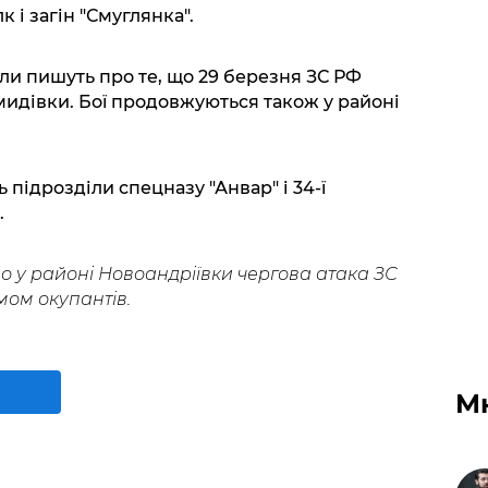
к і загін "Смуглянка".
и пишуть про те, що 29 березня ЗС РФ
мидівки. Бої продовжуються також у районі
ь підрозділи спецназу "Анвар" і 34-ї
.
о у районі Новоандріївки чергова атака ЗС
ом окупантів.
М