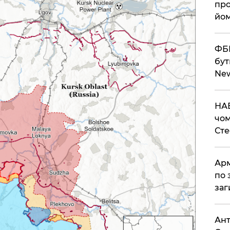
про
йом
ФБР
бут
Ne
НАБ
чом
Ст
Арм
по 
заг
Ант