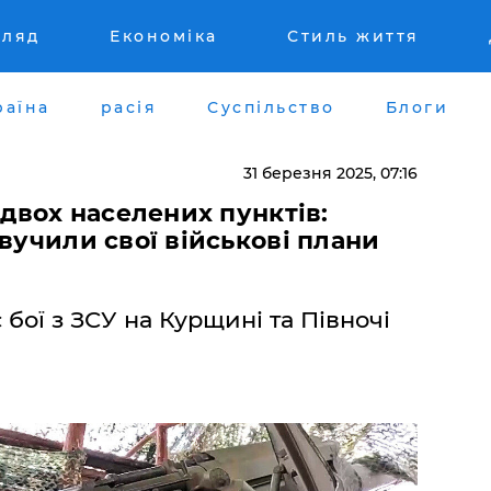
гляд
Економіка
Стиль життя
раїна
расія
Суспільство
Блоги
31 березня 2025, 07:16
 двох населених пунктів:
вучили свої військові плани
бої з ЗСУ на Курщині та Півночі