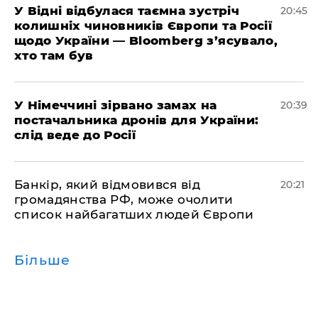
​У Відні відбулася таємна зустріч
20:45
колишніх чиновників Європи та Росії
щодо України — Bloomberg з’ясувало,
хто там був
​У Німеччині зірвано замах на
20:39
постачальника дронів для України:
слід веде до Росії
​Банкір, який відмовився від
20:21
громадянства РФ, може очолити
список найбагатших людей Європи
Більше