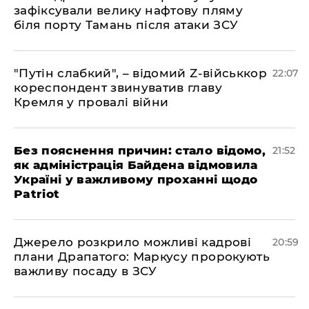
зафіксували велику нафтову пляму
біля порту Тамань після атаки ЗСУ
"Путін слабкий", – відомий Z-військкор
22:07
кореспондент звинуватив главу
Кремля у провалі війни
​Без пояснення причин: стало відомо,
21:52
як адміністрація Байдена відмовила
Україні у важливому проханні щодо
Patriot
​Джерело розкрило можливі кадрові
20:59
плани Драпатого: Маркусу пророкують
важливу посаду в ЗСУ