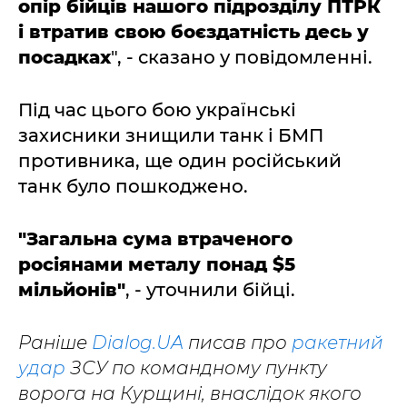
опір бійців нашого підрозділу ПТРК
і втратив свою боєздатність десь у
посадках
", - сказано у повідомленні.
Під час цього бою українські
захисники знищили танк і БМП
противника, ще один російський
танк було пошкоджено.
"Загальна сума втраченого
росіянами металу понад $5
мільйонів"
, - уточнили бійці.
Раніше
Dialog.UA
писав про
ракетний
удар
ЗСУ по командному пункту
ворога на Курщині, внаслідок якого