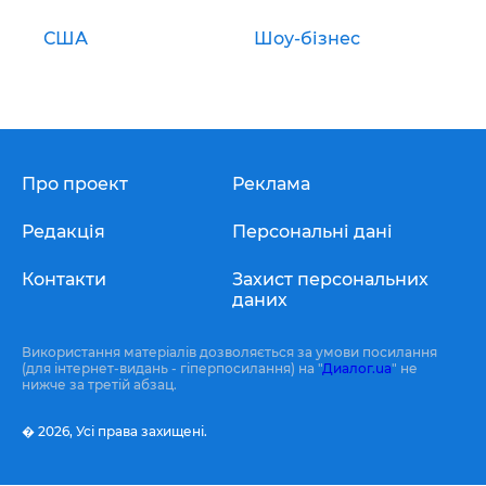
США
Шоу-бізнес
Про проект
Реклама
Редакція
Персональні дані
Контакти
Захист персональних
даних
Використання матеріалів дозволяється за умови посилання
(для інтернет-видань - гіперпосилання) на "
Диалог.ua
" не
нижче за третій абзац.
� 2026,
Усі права захищені.