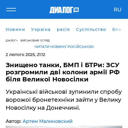
RU
Новини
Україна
расія
Суспільство
Блоги
ДІАЛОГ
ВІЙСЬКОВИЙ ОГЛЯД
ЧИТАТИ НОВИНУ РОСІЙСЬКОЮ
2 лютого 2025, 21:12
Знищено танки, БМП і БТРи: ЗСУ
розгромили дві колони армії РФ
біля Великої Новосілки
Українські військові зупинили спробу
ворожої бронетехніки зайти у Велику
Новосілку на Донеччині.
Автор:
Артем Малиновский