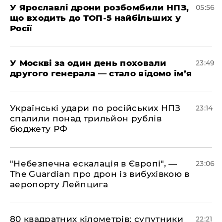
У Ярославлі дрони розбомбили НПЗ,
05:56
що входить до ТОП-5 найбільших у
Росії
​У Москві за один день поховали
23:49
другого генерала — стало відомо ім’я
​Українські удари по російських НПЗ
23:14
спалили понад трильйон рублів
бюджету РФ
​"Небезпечна ескалація в Європі", —
23:06
The Guardian про дрон із вибухівкою в
аеропорту Лейпцига
​80 квадратних кілометрів: супутники
22:21