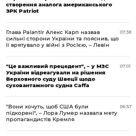
створення аналога американського
ЗРК Patriot
Глава Palantir Алекс Карп назвав
07:38
сильні сторони України та пояснив, що
її врятувало у війні з Росією, – Левін
"Це важливий прецедент", – у МЗС
07:01
України відреагували на рішення
Верховного суду Швеції щодо
суховантажного судна Caffa
"Вони хочуть, щоб США були
06:57
підкорені", – Лора Лумер назвала мету
пропагандистів Кремля