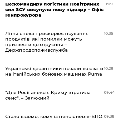
Екскомандиру логістики Повітряних
11:09
сил ЗСУ висунули нову підозру – Офіс
Генпрокурора
Літня спека прискорює псування
10:35
продуктів: які помилки можуть
призвести до отруєння –
Держпродспоживслужба
Українські десантники почали воювати
10:29
на італійських бойових машинах Puma
"Для Росії анексія Криму втратила
09:44
сенс", – Залужний
Стало відомо, кому із пенсіонерів-ВПО,
09:38