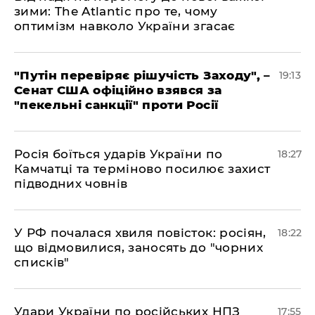
зими: The Atlantic про те, чому
оптимізм навколо України згасає
​"Путін перевіряє рішучість Заходу", –
19:13
Сенат США офіційно взявся за
"пекельні санкції" проти Росії
​Росія боїться ударів України по
18:27
Камчатці та терміново посилює захист
підводних човнів
​У РФ почалася хвиля повісток: росіян,
18:22
що відмовилися, заносять до "чорних
списків"
​Удари України по російських НПЗ
17:55