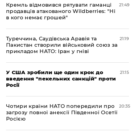
​Кремль відмовився рятувати гаманці
21:49
продавців атакованого Wildberries: "Ні
в кого немає грошей"
​Туреччина, Саудівська Аравія та
21:19
Пакистан створили військовий союз за
прикладом НАТО: Іран у гніві
​У США зробили ще один крок до
21:15
введення "пекельних санкцій" проти
Росії
​Чотири країни НАТО попередили про
20:35
загрозу повної анексії Південної Осетії
Росією