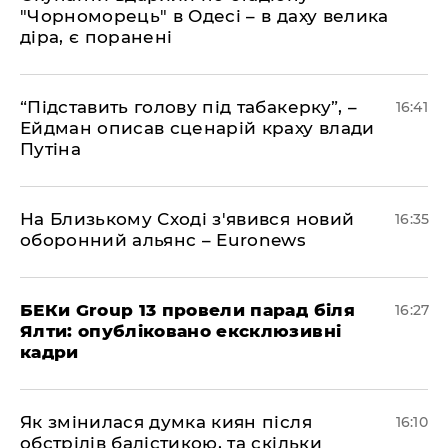
"Чорноморець" в Одесі – в даху велика
діра, є поранені
​“Підставить голову під табакерку”, –
16:41
Ейдман описав сценарій краху влади
Путіна
На Близькому Сході з'явився новий
16:35
оборонний альянс – Euronews
БЕКи Group 13 провели парад біля
16:27
Ялти: опубліковано ексклюзивні
кадри
Як змінилася думка киян після
16:10
обстрілів балістикою, та скільки