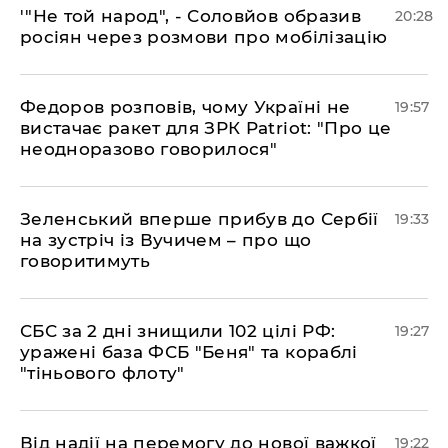
​'"Не той народ", - Соловйов образив
20:28
росіян через розмови про мобілізацію
​Федоров розповів, чому Україні не
19:57
вистачає ракет для ЗРК Patriot: "Про це
неодноразово говорилося"
​Зеленський вперше прибув до Сербії
19:33
на зустріч із Вучичем – про що
говоритимуть
​СБС за 2 дні знищили 102 цілі РФ:
19:27
уражені база ФСБ "Беня" та кораблі
"тіньового флоту"
​Від надії на перемогу до нової важкої
19:22