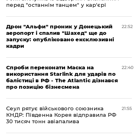
перед "останнім танцем" у кар'єрі
​Дрон "Альфи" проник у Донецький
22:52
аеропорт і спалив "Шахед" ще до
запуску: опубліковано ексклюзивні
кадри
​Спроби переконати Маска на
22:40
використання Starlink для ударів по
балістиці в РФ - The Atlantic дізнався
про позицію бізнесмена
​Сеул рятує військового союзника
21:55
КНДР: Південна Корея відправила РФ
30 тисяч тонн авіапалива