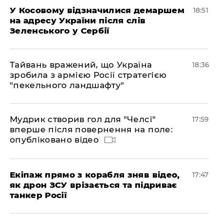
У Косовому відзначилися демаршем
18:51
на адресу України після слів
Зеленського у Сербії
Тайвань вражений, що Україна
18:36
зробила з армією Росії стратегією
"пекельного ландшафту"
Мудрик створив гол для "Челсі"
17:59
вперше після повернення на поле:
опубліковано відео
Екіпаж прямо з корабля зняв відео,
17:47
як дрон ЗСУ врізається та підриває
танкер Росії