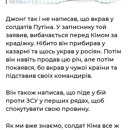
Джонг так і не написав, що вкрав у
солдатів Путіна. У записнику той
заявив, вибачається перед Кімом за
крадіжку. Нібито він прибирав у
казармі та щось украв у росіян. Потім
він навіть продав цю річ, але потім
покаявся, бо вкрав у чужої країни та
підставив своїх командирів.
Він також написав, що піде у бій
проти ЗСУ у перших рядах, щоб
спокутувати свою провину.
Як ми вже знаємо, солдат Кіма все ж