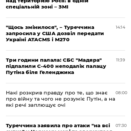
над територією Росії: в одній
спеціальній зоні – ЗМІ
"Щось змінилося", – Туреччина
14:14
запросила у США дозвіл передати
Україні ATACMS і M270
Три години палала: СБС "Мадяра"
11:39
підпалили С-400 неподалік палацу
Путіна біля Геленджика
Накі розкрив правду про те, що знає
08:00
про війну та чого не розуміє Путін, а на
які речі заплющує очі
Туреччина заявила про атаки "на всі
07:30