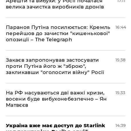
Арешти та вибухи: у Росії почалася
17:11
велика зачистка виробників дронів
Параноя Путіна посилюється: Кремль
16:44
перейшов до зачистки "кишенькової"
опозиції – The Telegraph
Закаєв запропонував застосувати
15:38
проти Путіна його ж "зброю",
закликавши "оголосити війну" Росії
На РФ насуваються дві важкі кризи,
15:33
восени буде вибухонебезпечно – Ян
Матвєєв
Україна вже має доступ до Starlink
14:39