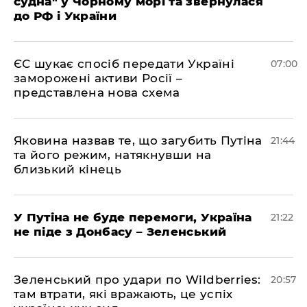
судна" у Чорному морі та звернулася
до РФ і України
ЄС шукає спосіб передати Україні
07:00
заморожені активи Росії –
представлена ​​нова схема
Яковина назвав те, що загубить Путіна
21:44
та його режим, натякнувши на
близький кінець
У Путіна не буде перемоги, Україна
21:22
не піде з Донбасу – Зеленський
Зеленський про удари по Wildberries:
20:57
там втрати, які вражають, це успіх