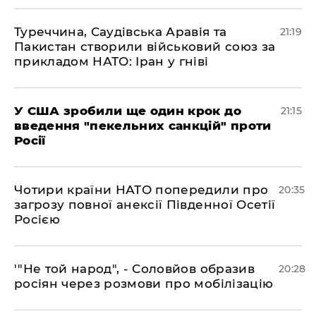
​Туреччина, Саудівська Аравія та
21:19
Пакистан створили військовий союз за
прикладом НАТО: Іран у гніві
​У США зробили ще один крок до
21:15
введення "пекельних санкцій" проти
Росії
​Чотири країни НАТО попередили про
20:35
загрозу повної анексії Південної Осетії
Росією
​'"Не той народ", - Соловйов образив
20:28
росіян через розмови про мобілізацію