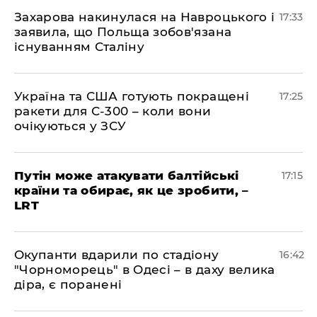
​Захарова накинулася на Навроцького і
17:33
заявила, що Польща зобов'язана
існуванням Сталіну
​Україна та США готують покращені
17:25
ракети для С-300 – коли вони
очікуються у ЗСУ
​Путін може атакувати балтійські
17:15
країни та обирає, як це зробити, –
LRT
​Окупанти вдарили по стадіону
16:42
"Чорноморець" в Одесі – в даху велика
діра, є поранені