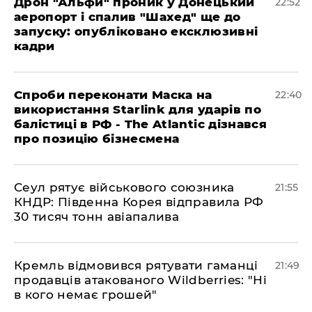
​Дрон "Альфи" проник у Донецький
22:52
аеропорт і спалив "Шахед" ще до
запуску: опубліковано ексклюзивні
кадри
​Спроби переконати Маска на
22:40
використання Starlink для ударів по
балістиці в РФ - The Atlantic дізнався
про позицію бізнесмена
​Сеул рятує військового союзника
21:55
КНДР: Південна Корея відправила РФ
30 тисяч тонн авіапалива
​Кремль відмовився рятувати гаманці
21:49
продавців атакованого Wildberries: "Ні
в кого немає грошей"