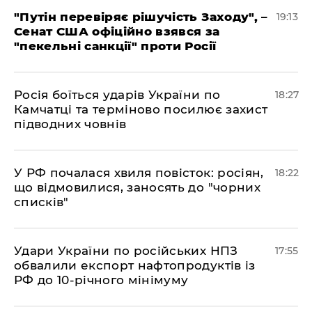
​"Путін перевіряє рішучість Заходу", –
19:13
Сенат США офіційно взявся за
"пекельні санкції" проти Росії
​Росія боїться ударів України по
18:27
Камчатці та терміново посилює захист
підводних човнів
​У РФ почалася хвиля повісток: росіян,
18:22
що відмовилися, заносять до "чорних
списків"
​Удари України по російських НПЗ
17:55
обвалили експорт нафтопродуктів із
РФ до 10-річного мінімуму