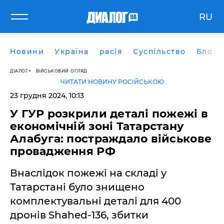
RU
Новини
Україна
расія
Суспільство
Блоги
ДІАЛОГ
ВІЙСЬКОВИЙ ОГЛЯД
ЧИТАТИ НОВИНУ РОСІЙСЬКОЮ
23 грудня 2024, 10:13
У ГУР розкрили деталі пожежі в
економічній зоні Татарстану
Алабуга: постраждало військове
провадження РФ
Внаслідок пожежі на складі у
Татарстані було знищено
комплектувальні деталі для 400
дронів Shahed-136, збитки