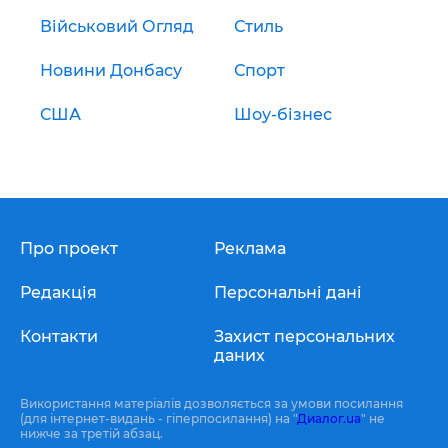
Військовий Огляд
Стиль
Новини Донбасу
Спорт
США
Шоу-бізнес
Про проект
Реклама
Редакція
Персональні дані
Контакти
Захист персональних
даних
Використання матеріалів дозволяється за умови посилання
(для інтернет-видань - гіперпосилання) на "
Диалог.ua
" не
нижче за третій абзац.