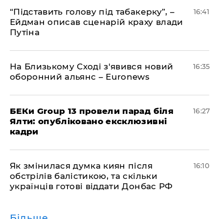
​“Підставить голову під табакерку”, –
16:41
Ейдман описав сценарій краху влади
Путіна
На Близькому Сході з'явився новий
16:35
оборонний альянс – Euronews
БЕКи Group 13 провели парад біля
16:27
Ялти: опубліковано ексклюзивні
кадри
Як змінилася думка киян після
16:10
обстрілів балістикою, та скільки
українців готові віддати Донбас РФ
Більше