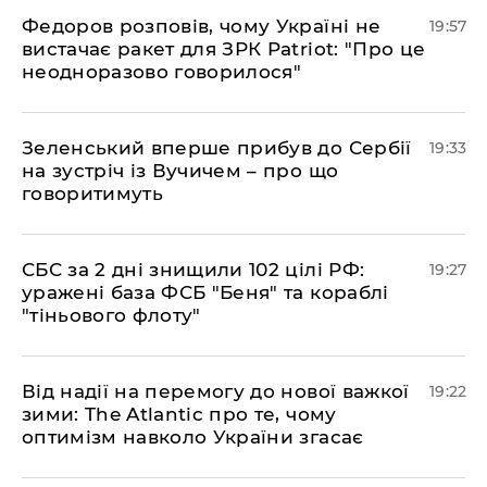
​Федоров розповів, чому Україні не
19:57
вистачає ракет для ЗРК Patriot: "Про це
неодноразово говорилося"
​Зеленський вперше прибув до Сербії
19:33
на зустріч із Вучичем – про що
говоритимуть
​СБС за 2 дні знищили 102 цілі РФ:
19:27
уражені база ФСБ "Беня" та кораблі
"тіньового флоту"
​Від надії на перемогу до нової важкої
19:22
зими: The Atlantic про те, чому
оптимізм навколо України згасає