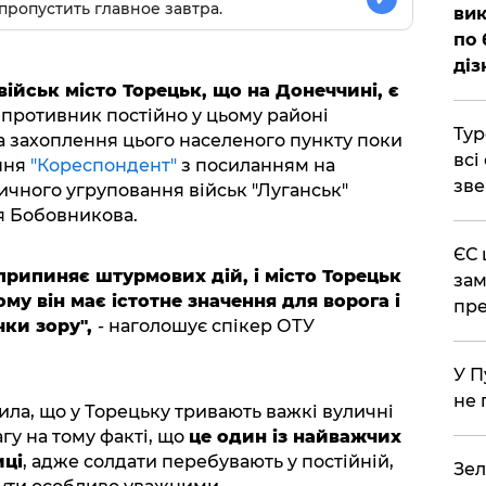
пропустить главное завтра.
вик
по 
діз
ійськ місто Торецьк, що на Донеччині, є
у противник постійно у цьому районі
Тур
за захоплення цього населеного пункту поки
всі
ння
"Кореспондент"
з посиланням на
зве
чного угруповання військ "Луганськ"
я Бобовникова.
ЄС 
 припиняє штурмових дій, і місто Торецьк
зам
му він має істотне значення для ворога і
пре
чки зору",
- наголошує спікер ОТУ
У П
не 
ила, що у Торецьку тривають важкі вуличні
гу на тому факті, що
це один із найважчих
иці
, адже солдати перебувають у постійній,
Зел