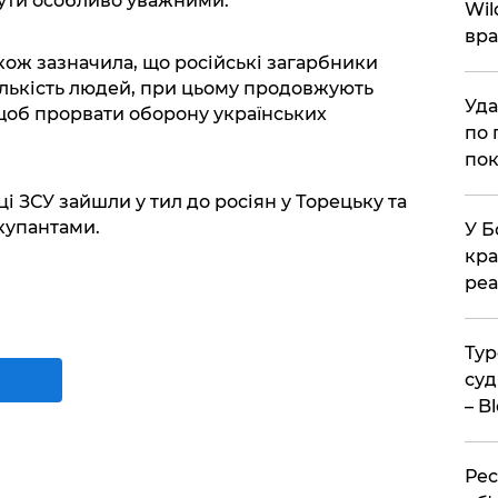
бути особливо уважними.
Wil
вра
кож зазначила, що російські загарбники
ількість людей, при цьому продовжують
Уда
 щоб прорвати оборону українських
по 
пок
ці ЗСУ зайшли у тил до росіян у Торецьку та
купантами.
У Б
кра
реа
Тур
суд
– B
Рес