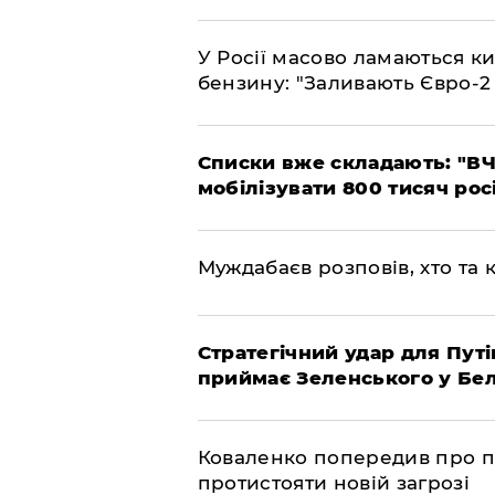
У Росії масово ламаються ки
бензину: "Заливають Євро-2
Списки вже складають: "ВЧ
мобілізувати 800 тисяч рос
Муждабаєв розповів, хто та к
Стратегічний удар для Путі
приймає Зеленського у Бел
Коваленко попередив про п
протистояти новій загрозі