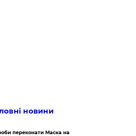
ловні новини
роби переконати Маска на