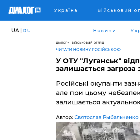
Україна
Військовий о
UA |
RU
Новини
Ук
ДІАЛОГ
ВІЙСЬКОВИЙ ОГЛЯД
ЧИТАТИ НОВИНУ РОСІЙСЬКОЮ
У ОТУ "Луганськ" відп
залишається загроза 
Російські окупанти зазн
але при цьому небезпек
залишається актуально
Автор:
Святослав Рыбальченко