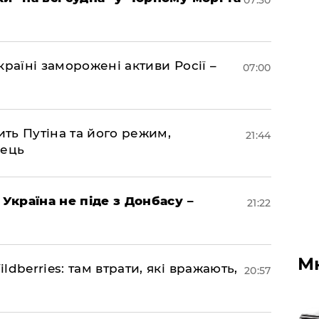
07:30
раїні заморожені активи Росії –
07:00
ить Путіна та його режим,
21:44
нець
 Україна не піде з Донбасу –
21:22
М
dberries: там втрати, які вражають,
20:57