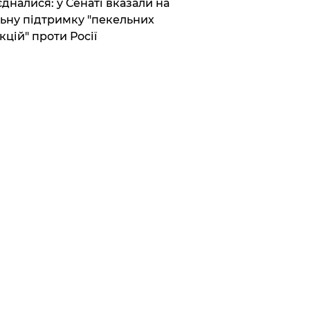
єдналися: у Сенаті вказали на
ьну підтримку "пекельних
кцій" проти Росії