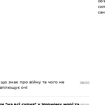
об'
сил
сан
 що знає про війну та чого не
08:00
 заплющує очі
и "на всі судна" у Чорному морі та