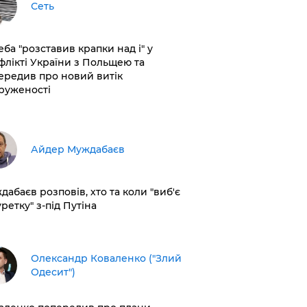
Сеть
еба "розставив крапки над і" у
флікті України з Польщею та
ередив про новий витік
руженості
Айдер Муждабаєв
дабаєв розповів, хто та коли "виб'є
ретку" з-під Путіна
Олександр Коваленко ("Злий
Одесит")