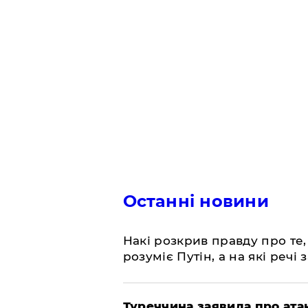
Останні новини
Накі розкрив правду про те,
розуміє Путін, а на які речі
Туреччина заявила про атак