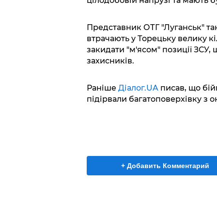
цілодобовій напрузі та мають 
Представник ОТГ "Луганськ" та
втрачають у Торецьку велику к
закидати "м'ясом" позиції ЗСУ,
захисників.
Раніше
Діалог.UA
писав, що бій
підірвали багатоповерхівку з о
+ Добавить Комментарий