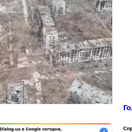
Го
​Сп
Dialog.ua в Google сегодня,
✓