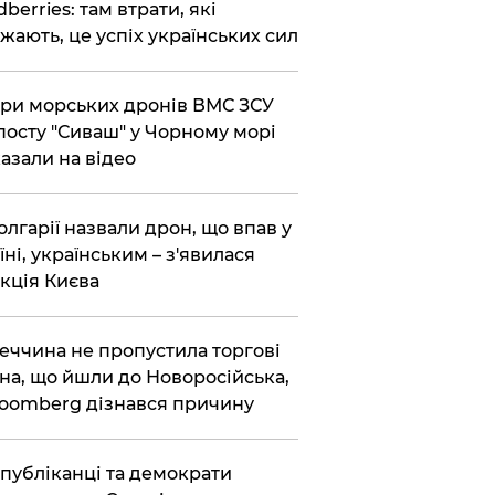
dberries: там втрати, які
жають, це успіх українських сил
ри морських дронів ВМС ЗСУ
посту "Сиваш" у Чорному морі
азали на відео
олгарії назвали дрон, що впав у
їні, українським – з'явилася
кція Києва
еччина не пропустила торгові
на, що йшли до Новоросійська,
loomberg дізнався причину
публіканці та демократи