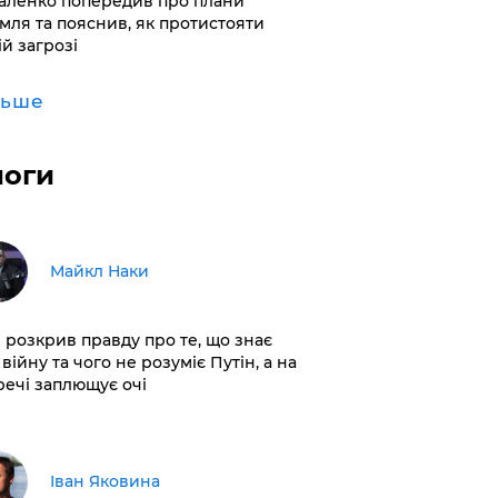
аленко попередив про плани
мля та пояснив, як протистояти
ій загрозі
льше
логи
Майкл Наки
і розкрив правду про те, що знає
війну та чого не розуміє Путін, а на
 речі заплющує очі
Іван Яковина