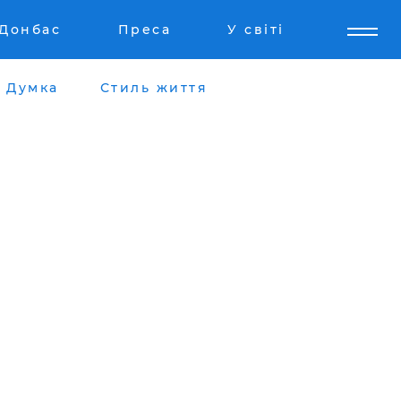
Донбас
Преса
У світі
Думка
Стиль життя