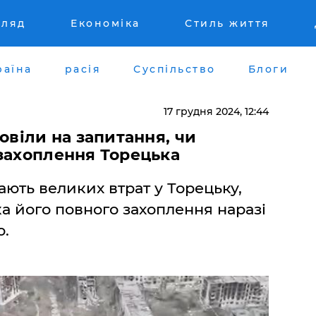
гляд
Економіка
Стиль життя
раїна
расія
Суспільство
Блоги
17 грудня 2024, 12:44
овіли на запитання, чи
захоплення Торецька
ають великих втрат у Торецьку,
а його повного захоплення наразі
ю.