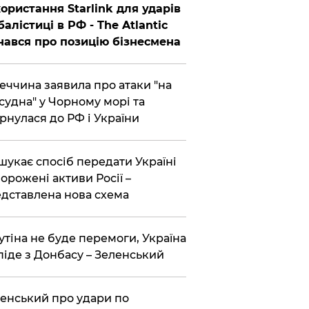
ористання Starlink для ударів
балістиці в РФ - The Atlantic
нався про позицію бізнесмена
еччина заявила про атаки "на
 судна" у Чорному морі та
рнулася до РФ і України
шукає спосіб передати Україні
орожені активи Росії –
дставлена ​​нова схема
утіна не буде перемоги, Україна
піде з Донбасу – Зеленський
енський про удари по