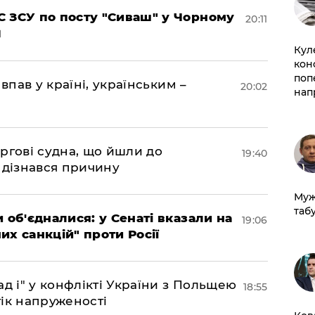
 ЗСУ по посту "Сиваш" у Чорному
20:11
Кул
кон
поп
впав у країні, українським –
20:02
нап
ргові судна, що йшли до
19:40
 дізнався причину
Муж
табу
 об'єдналися: у Сенаті вказали на
19:06
х санкцій" проти Росії
д і" у конфлікті України з Польщею
18:55
ік напруженості