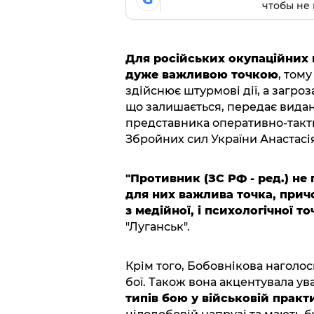
чтобы не 
Для російських окупаційних в
дуже важливою точкою
, том
здійснює штурмові дії, а загро
що залишається, передає вида
представника оперативно-такти
Збройних сил України Анастасі
"Противник (ЗС РФ - ред.) не
для них важлива точка, причо
з медійної, і психологічної то
"Луганськ".
Крім того, Бобовнікова наголос
бої. Також вона акцентувала ува
типів бою у військовій практ