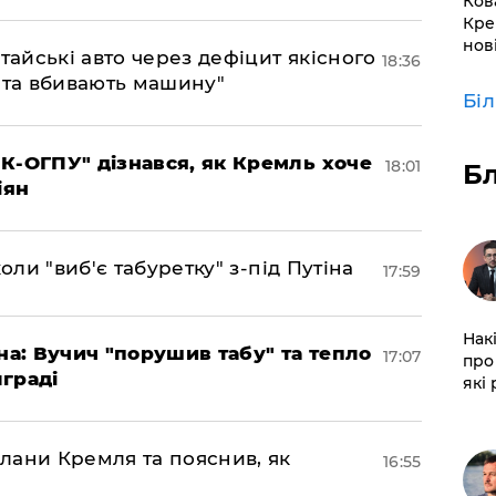
Ков
Кре
нов
тайські авто через дефіцит якісного
18:36
 та вбивають машину"
Бі
К-ОГПУ" дізнався, як Кремль хоче
18:01
Б
іян
оли "виб'є табуретку" з-під Путіна
17:59
Нак
на: Вучич "порушив табу" та тепло
17:07
про 
граді
які
лани Кремля та пояснив, як
16:55