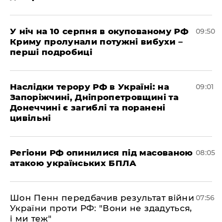
У ніч на 10 серпня в окупованому РФ
09:50
Криму пролунали потужні вибухи –
перші подробиці
Наслідки терору РФ в Україні: на
09:01
Запоріжчині, Дніпропетровщині та
Донеччині є загиблі та поранені
цивільні
Регіони РФ опинилися під масованою
08:05
атакою українських БПЛА
Шон Пенн передбачив результат війни
07:56
України проти РФ: "Вони не здадуться,
і ми теж"