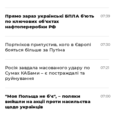
Прямо зараз українські БПЛА б'ють
07:39
по ключових об'єктах
нафтопереробки РФ
Портніков припустив, кого в Європі
07:30
бояться більше за Путіна
Росія завдала масованого удару по
07:21
Сумах КАБами – є постраждалі та
руйнування
"Моя Польща не б'є", – поляки
07:00
вийшли на акції проти насильства
щодо українців