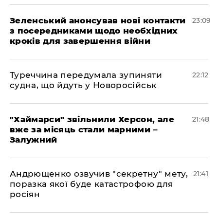
Зеленський анонсував нові контакти
23:09
з посередниками щодо необхідних
кроків для завершення війни
Туреччина передумала зупиняти
22:12
судна, що йдуть у Новоросійськ
"Хаймарси" звільнили Херсон, але
21:48
вже за місяць стали марними –
Залужний
Андрющенко озвучив "секретну" мету,
21:41
поразка якої буде катастрофою для
росіян