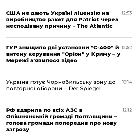
США не дають Україні ліцензію на
12:53
виробництво ракет для Patriot через
несподівану причину – The Atlantic
ГУР знищило дві установки "С-400" й
12:52
антену керування "Оріон" у Криму – у
Мережі з'явилося відео
Україна готує Чорнобильську зону до
12:14
повторної оборони – Der Spiegel
РФ вдарила по всіх АЗС в
12:12
Опішнянській громаді Полтавщини –
голова громади попередив про нову
загрозу