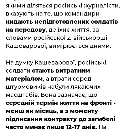
якими діляться російські журналісти,
вказують на те, що командири
кидають непідготовлених солдатів
на передову
, де їхнє життя, за
словами російської Z-військорші
Кашеварової, вимірюється днями.
На думку Кашеварової, російські
солдати
стають витратним
матеріалом
, а втрати серед
штурмовиків набули лякаючих
масштабів. Вона зазначає, що
середній термін життя на фронті -
менш як місяць, а з моменту
підписання контракту до загибелі
часто минає лише 12-17 днів.
На