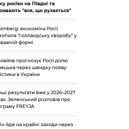
су росіян на Півдні та
ривають "все, що рухається"
omberg: економіка Росії
хопила "голландську хворобу" у
важчій формі
овйов прогнозує Росії долю
ецька через швидку появу
істики в України
ші результати вже у 2026–2027
ах: Зеленський розповів про
граму FREYJA
ін йде на крайні заходи через