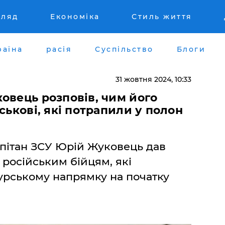
гляд
Економіка
Стиль життя
раїна
расія
Суспільство
Блоги
31 жовтня 2024, 10:33
овець розповів, чим його
ськові, які потрапили у полон
капітан ЗСУ Юрій Жуковець дав
 російським бійцям, які
урському напрямку на початку