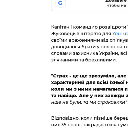
Добавьте 
G
чтобы не 
Капітан і командир розвідроти
Жуковець в інтерв'ю для
YouTu
своїми враженнями від спілкув
доводилося брати у полон на те
словами захисника України, всі
зляканими та брехливими.
"Страх - це ще зрозуміло, але
характерний для всієї їхньої н
коли ми з ними намагалися пр
та навіщо. Але у них завжди 
ніде не були, та ми строковики""
Відповідно, коли пізніше береш
них 35 років, закрадаються су