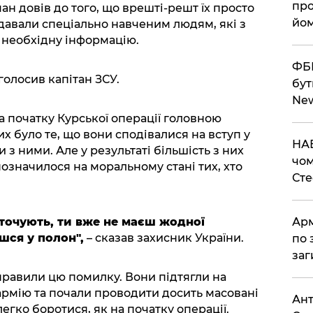
про
ман довів до того, що врешті-решт їх просто
йом
давали спеціально навченим людям, які з
необхідну інформацію.
ФБР
голосив капітан ЗСУ.
бут
Ne
а початку Курської операції головною
 було те, що вони сподівалися на вступ у
НАБ
и з ними. Але у результаті більшість з них
чом
позначилося на моральному стані тих, хто
Ст
оточують, ти вже не маєш жодної
Арм
шся у полон",
– сказав захисник України.
по 
заг
равили цю помилку. Вони підтягли на
рмію та почали проводити досить масовані
Ант
легко боротися, як на початку операції.