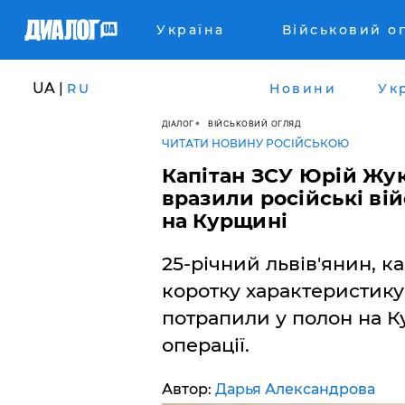
Україна
Військовий о
UA |
RU
Новини
Ук
ДІАЛОГ
ВІЙСЬКОВИЙ ОГЛЯД
ЧИТАТИ НОВИНУ РОСІЙСЬКОЮ
Капітан ЗСУ Юрій Жук
вразили російські вій
на Курщині
25-річний львів'янин, 
коротку характеристику
потрапили у полон на К
операції.
Автор:
Дарья Александрова