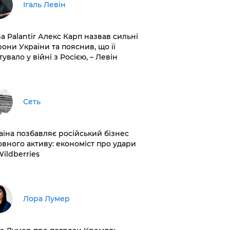
Ігаль Левін
ва Palantir Алекс Карп назвав сильні
рони України та пояснив, що її
увало у війні з Росією, – Левін
Сеть
раїна позбавляє російський бізнес
овного активу: економіст про удари
Wildberries
​Лора Лумер