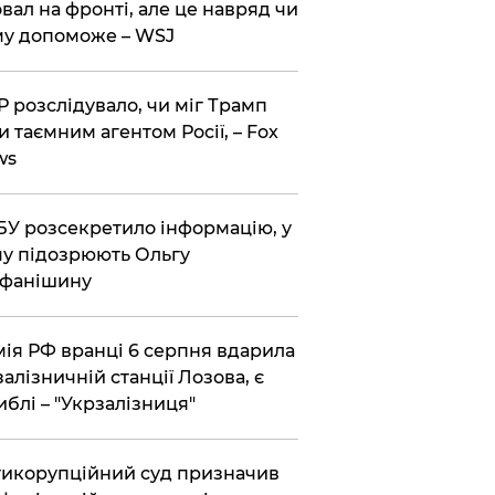
вал на фронті, але це навряд чи
у допоможе – WSJ
 розслідувало, чи міг Трамп
и таємним агентом Росії, – Fox
ws
У розсекретило інформацію, у
у підозрюють Ольгу
ефанішину
ія РФ вранці 6 серпня вдарила
залізничній станції Лозова, є
иблі – "Укрзалізниця"
икорупційний суд призначив