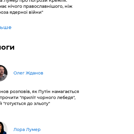
а Лумер про погрози Кремля:
має нічого православнішого, ніж
роза ядерної війни"
льше
логи
Олег Жданов
нов розповів, як Путін намагається
строчити "приліт чорного лебедя",
 "готується до зльоту"
​Лора Лумер