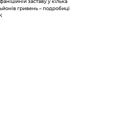
фанішиній заставу у кілька
ьйонів гривень – подробиці
К