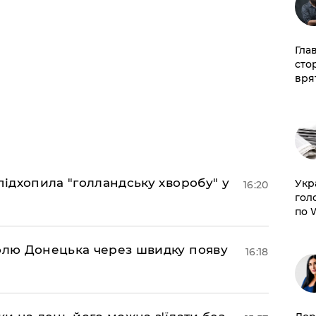
Гла
сто
врят
підхопила "голландську хворобу" у
​Ук
16:20
гол
по 
долю Донецька через швидку появу
16:18