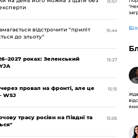
ки на день його можна з'їдати без
Лор
15:57
"Не
 експерти
заг
Бі
амагається відстрочити "приліт
15:44
ться до зльоту"
Б
26–2027 роках: Зеленський
15:27
EYJA
 через провал на фронті, але це
15:15
Жда
– WSJ
від
який
чову трасу росіян на Півдні та
15:05
ься"