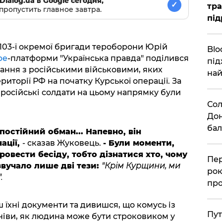
Dialog.ua в Google сегодня,
✓
тра
пропустить главное завтра.
під
 103-ї окремої бригади тероборони Юрій
Blo
be
-платформи "Українська правда" поділився
під
ання з російськими військовими, яких
най
риторії РФ на початку Курської операції. За
 російські солдати на цьому напрямку були
Сол
Дон
бал
 постійний обман... Напевно, він
ації,
- сказав Жуковець.
- Були моменти,
овести бесіду, тобто дізнатися хто, чому
Пер
звучало лише дві тези:
"Крім Курщини, ми
рок
.
про
 їхні документи та дивишся, що комусь із
Пут
мніви, як людина може бути строковиком у