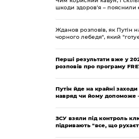
Чим корисний кавун, і скіль
шкоди здоров'я – пояснили
Жданов розповів, як Путін н
чорного лебедя", який "готує
Перші результати вже у 20
розповів про програму FR
Путін йде на крайні заходи
навряд чи йому допоможе 
ЗСУ взяли під контроль клю
підривають "все, що рухаєт