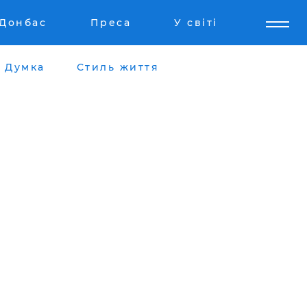
Донбас
Преса
У світі
Думка
Стиль життя