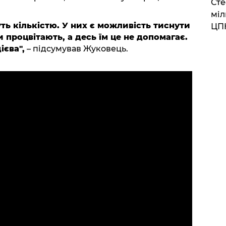
Сте
міл
ть кількістю. У них є можливість тиснути
ЦП
 процвітають, а десь їм це не допомагає.
ієва",
– підсумував Жуковець.