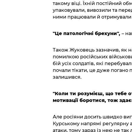
такому віці. Їхній постійний об
упаковували, вивозили та пере
ними працювали й отримували 
"Це патологічні брехуни",
– на
Також Жуковець зазначив, як н
помилкою російських військових
бій усіх солдатів, які перебувал
почали тікати, це дуже погано 
залишився.
"Коли ти розумієш, що тебе 
мотивації боротися, тож здає
Але росіяни досить швидко вип
Курському напрямі регулярну а
атаки, тому зараз із нею не так 