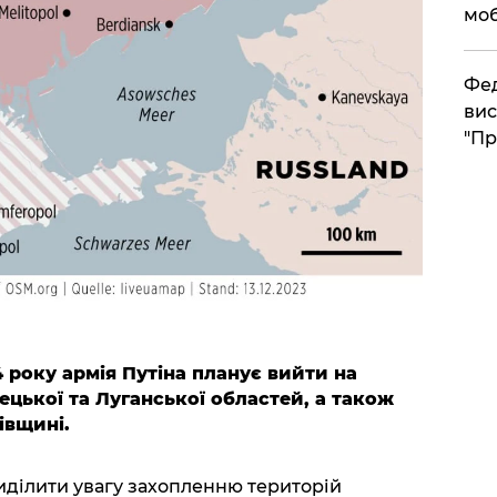
моб
​Фе
вис
"Пр
4 року армія Путіна планує вийти на
цької та Луганської областей, а також
івщині.
иділити увагу захопленню територій