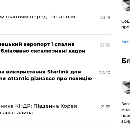
 визнанням перед "останнім
23:19
Соц
про
Бі
нецький аеропорт і спалив
22:52
убліковано ексклюзивні кадри
Б
а використання Starlink для
22:40
The Atlantic дізнався про позицію
Заг
юзника КНДР: Південна Корея
21:55
мож
н авіапалива
поо
зби