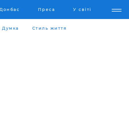
Донбас
Преса
У світі
Думка
Стиль життя