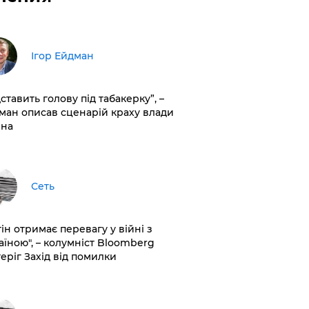
Ігор Ейдман
дставить голову під табакерку”, –
ман описав сценарій краху влади
іна
Сеть
ін отримає перевагу у війні з
аїною", – колумніст Bloomberg
теріг Захід від помилки