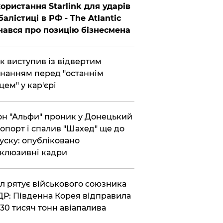
ористання Starlink для ударів
балістиці в РФ - The Atlantic
нався про позицію бізнесмена
ик виступив із відвертим
нанням перед "останнім
цем" у кар'єрі
он "Альфи" проник у Донецький
опорт і спалив "Шахед" ще до
уску: опубліковано
клюзивні кадри
ул рятує військового союзника
Р: Південна Корея відправила
30 тисяч тонн авіапалива