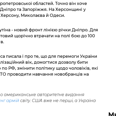
пропетровської областей. Точно він хоче
, Дніпро та Запоріжжя. На Херсонщині у
 Херсону, Миколаєва й Одеси.
тіна - новий фронт лінією річки Дніпро. Для
товий щорічно втрачати на полі бою до 100
в.
а писала і про те, що для перемоги України
лізаційний вік, домогтися дозволу бити
по РФ, змінити політику щодо чоловіків, які
НАТО проводити навчання новобранців на
що американське авторитетне видання
нг армій
світу. США вже не перші, а Україна
М