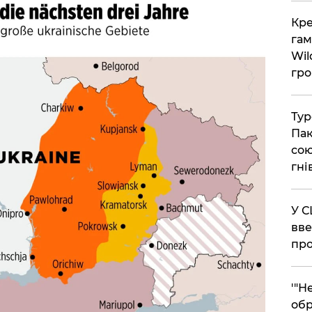
​Кр
гам
Wil
гро
​Ту
Пак
сою
гні
​У 
вве
про
​'"
обр