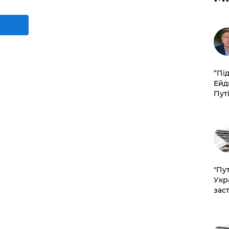
​“Пі
Ейд
Пут
"Пут
Укр
зас