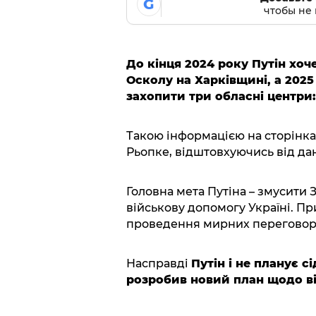
G
чтобы не 
До кінця 2024 року Путін хоч
Осколу на Харківщині, а 202
захопити три обласні центри:
Такою інформацією на сторінк
Рьопке, відштовхуючись від дан
Головна мета Путіна – змусити 
військову допомогу Україні. Пр
проведення мирних переговорів
Насправді
Путін і не планує сі
розробив новий план щодо ві