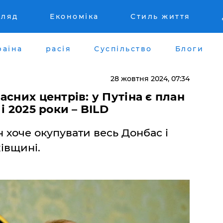
гляд
Економіка
Стиль життя
раїна
расія
Суспільство
Блоги
28 жовтня 2024, 07:34
сних центрів: у Путіна є план
і 2025 роки – BILD
н хоче окупувати весь Донбас і
івщині.