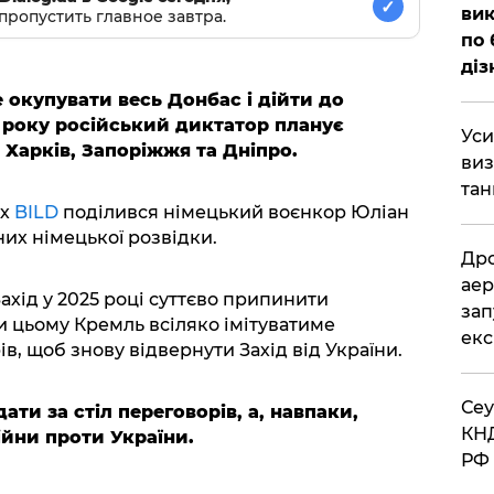
✓
вик
пропустить главное завтра.
по 
діз
е окупувати весь Донбас і дійти до
5 року російський диктатор планує
​Ус
 Харків, Запоріжжя та Дніпро.
виз
тан
ах
BILD
поділився німецький воєнкор Юліан
их німецької розвідки.
​Др
аер
Захід у 2025 році суттєво припинити
зап
и цьому Кремль всіляко імітуватиме
екс
, щоб знову відвернути Захід від України.
​Се
дати за стіл переговорів, а, навпаки,
КНД
йни проти України.
РФ 