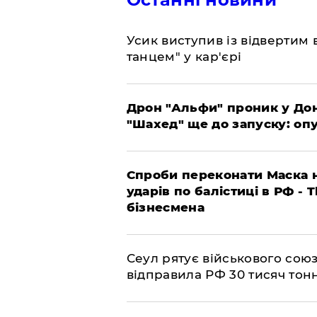
​Усик виступив із відвертим
танцем" у кар'єрі
​Дрон "Альфи" проник у До
"Шахед" ще до запуску: оп
​Спроби переконати Маска н
ударів по балістиці в РФ - 
бізнесмена
​Сеул рятує військового со
відправила РФ 30 тисяч тон