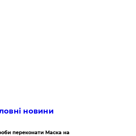
ловні новини
роби переконати Маска на