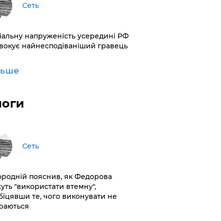
Сеть
іальну напруженість усередині РФ
вокує найнесподіваніший гравець
льше
логи
Сеть
ородній пояснив, як Федорова
уть "використати втемну",
біцявши те, чого виконувати не
раються