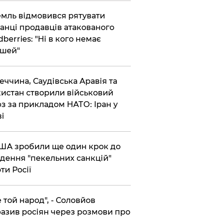
емль відмовився рятувати
анці продавців атакованого
dberries: "Ні в кого немає
шей"
реччина, Саудівська Аравія та
истан створили військовий
з за прикладом НАТО: Іран у
ві
США зробили ще один крок до
дення "пекельних санкцій"
ти Росії
Не той народ", - Соловйов
азив росіян через розмови про