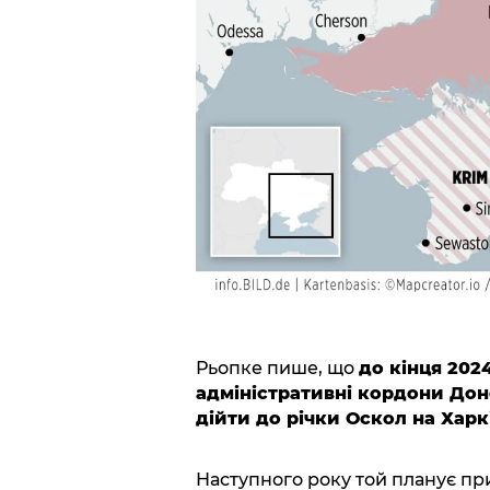
Рьопке пише, що
до кінця 202
адміністративні кордони Доне
дійти до річки Оскол на Харк
Наступного року той планує пр