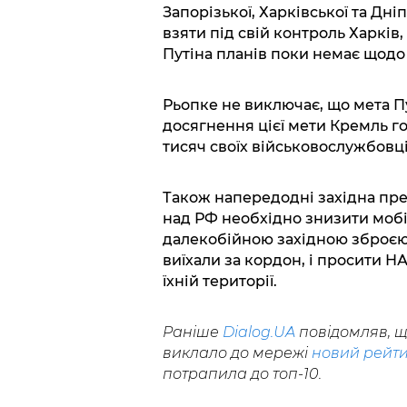
Запорізької, Харківської та Дні
взяти під свій контроль Харків
Путіна планів поки немає щодо
Рьопке не виключає, що мета Пу
досягнення цієї мети Кремль го
тисяч своїх військовослужбовці
Також напередодні західна прес
над РФ необхідно знизити мобі
далекобійною західною зброєю 
виїхали за кордон, і просити 
їхній території.
Раніше
Dialog.UA
повідомляв, 
виклало до мережі
новий рейти
потрапила до топ-10.