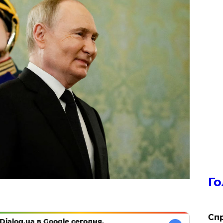
Го
​Сп
Dialog.ua в Google сегодня,