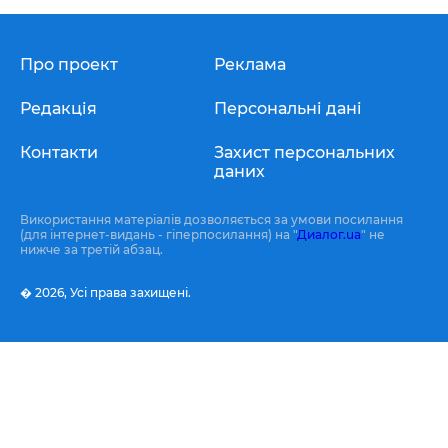
Про проект
Реклама
Редакція
Персональні дані
Контакти
Захист персональних
даних
Використання матеріалів дозволяється за умови посилання
(для інтернет-видань - гіперпосилання) на "
Диалог.ua
" не
нижче за третій абзац.
� 2026,
Усі права захищені.