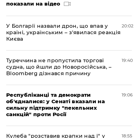
показали на відео
У Болгарії назвали дрон, що впав у
20:02
країні, українським – з'явилася реакція
Києва
Туреччина не пропустила торгові
19:40
судна, що йшли до Новоросійська, –
Bloomberg дізнався причину
Республіканці та демократи
19:06
об'єдналися: у Сенаті вказали на
сильну підтримку "пекельних
санкцій" проти Росії
Кулеба "розставив крапки над і" у
18:55