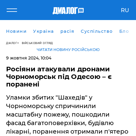
RU
Новини
Україна
расія
Суспільство
Блоги
ДІАЛОГ
ВІЙСЬКОВИЙ ОГЛЯД
ЧИТАТИ НОВИНУ РОСІЙСЬКОЮ
9 жовтня 2024, 10:04
Росіяни атакували дронами
Чорноморськ під Одесою – є
поранені
Уламки збитих "Шахедів" у
Чорноморську спричинили
масштабну пожежу, пошкодили
фасад багатоповерхівки, будівлю
лікарні, поранення отримали п'ятеро