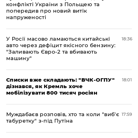
конфлікті України з Польщею та
попередив про новий витік
напруженості
У Росії масово ламаються китайські
18:36
авто через дефіцит якісного бензину:
"Заливають Євро-2 та вбивають
машину"
Списки вже складають: "ВЧК-ОГПУ"
18:01
дізнався, як Кремль хоче
мобілізувати 800 тисяч росіян
Муждабаєв розповів, хто та коли "виб'є
17:59
табуретку" з-під Путіна