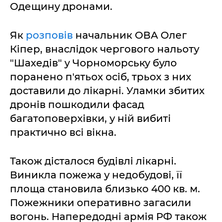
Одещину дронами.
Як
розповів
начальник ОВА Олег
Кіпер, внаслідок чергового нальоту
"Шахедів" у Чорноморську було
поранено п'ятьох осіб, трьох з них
доставили до лікарні. Уламки збитих
дронів пошкодили фасад
багатоповерхівки, у ній вибиті
практично всі вікна.
Також дісталося будівлі лікарні.
Виникла пожежа у недобудові, її
площа становила близько 400 кв. м.
Пожежники оперативно загасили
вогонь. Напередодні армія РФ також