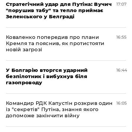
Стратегічний удар для Путіна: Вучич
17:07
"порушив табу" та тепло приймає
Зеленського у Белграді
Коваленко попередив про плани
16:55
Кремля та пояснив, як протистояти
новій загрозі
У Болгарію вторгся ударний
16:44
безпілотник і вибухнув біля
газопроводу
Командир РДК Капустін розкрив один
16:05
із "секретів" Путіна, знання якого
допоможе закінчити війну