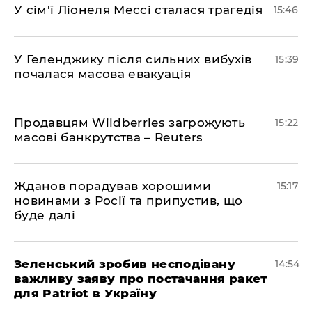
У сім'ї Ліонеля Мессі сталася трагедія
15:46
У Геленджику після сильних вибухів
15:39
почалася масова евакуація
Продавцям Wildberries загрожують
15:22
масові банкрутства – Reuters
Жданов порадував хорошими
15:17
новинами з Росії та припустив, що
буде далі
Зеленський зробив несподівану
14:54
важливу заяву про постачання ракет
для Patriot в Україну