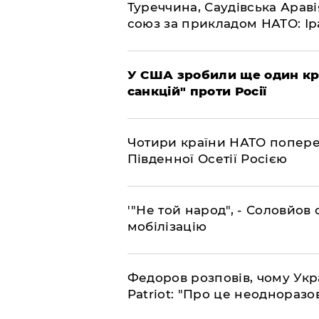
​Туреччина, Саудівська Арав
союз за прикладом НАТО: Іра
​У США зробили ще один к
санкцій" проти Росії
​Чотири країни НАТО попере
Південної Осетії Росією
​'"Не той народ", - Соловйо
мобілізацію
​Федоров розповів, чому Укр
Patriot: "Про це неодноразо