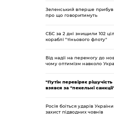
​Зеленський вперше прибув д
про що говоритимуть
​СБС за 2 дні знищили 102 ці
кораблі "тіньового флоту"
​Від надії на перемогу до нов
чому оптимізм навколо Укра
​"Путін перевіряє рішучість
взявся за "пекельні санкції
​Росія боїться ударів Украї
захист підводних човнів