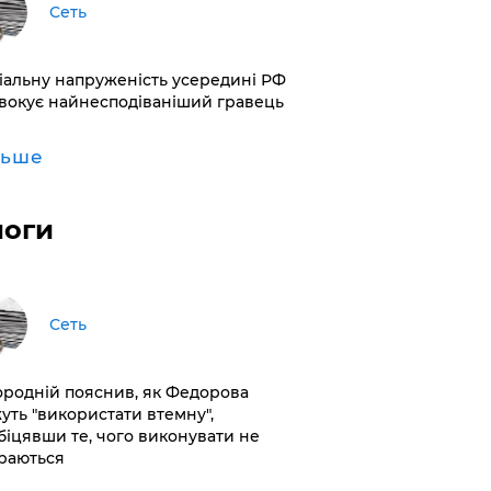
Сеть
іальну напруженість усередині РФ
вокує найнесподіваніший гравець
льше
логи
Сеть
ородній пояснив, як Федорова
уть "використати втемну",
біцявши те, чого виконувати не
раються