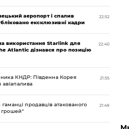
нецький аеропорт і спалив
22:52
убліковано ексклюзивні кадри
а використання Starlink для
22:40
The Atlantic дізнався про позицію
юзника КНДР: Південна Корея
21:55
н авіапалива
и гаманці продавців атакованого
21:49
є грошей"
М