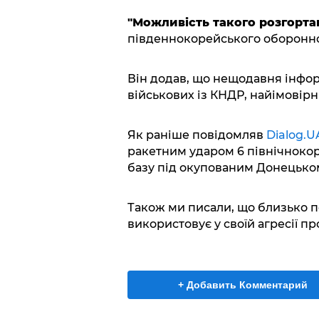
"Можливість такого розгорта
південнокорейського оборонно
Він додав, що нещодавня інфо
військових із КНДР, найімовірн
Як раніше повідомляв
Dialog.U
ракетним ударом 6 північнокор
базу під окупованим Донецько
Також ми писали, що близько по
використовує у своїй агресії пр
+ Добавить Комментарий