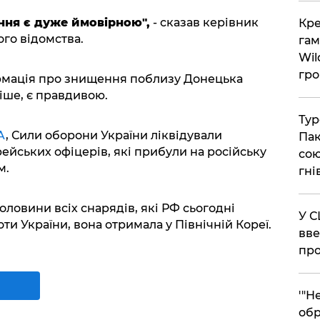
ння є дуже ймовірною",
- сказав керівник
​Кр
го відомства.
гам
Wil
гро
рмація про знищення поблизу Донецька
іше, є правдивою.
​Ту
A
, Сили оборони України ліквідували
Пак
ейських офіцерів, які прибули на російську
сою
м.
гні
ловини всіх снарядів, які РФ сьогодні
​У 
оти України, вона отримала у Північній Кореї.
вве
про
​'"
обр