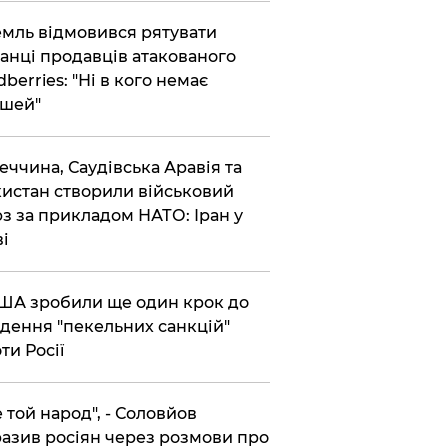
емль відмовився рятувати
анці продавців атакованого
dberries: "Ні в кого немає
шей"
реччина, Саудівська Аравія та
истан створили військовий
з за прикладом НАТО: Іран у
ві
США зробили ще один крок до
дення "пекельних санкцій"
ти Росії
Не той народ", - Соловйов
азив росіян через розмови про