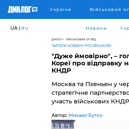
Україна
Військовий о
UA |
RU
Новини
Ук
ДІАЛОГ
ВІЙСЬКОВИЙ ОГЛЯД
ЧИТАТИ НОВИНУ РОСІЙСЬКОЮ
"Дуже ймовірно", – г
Кореї про відправку н
КНДР
Москва та Пхеньян у че
стратегічне партнерство
участь військових КНДР 
Автор:
Михаил Бутко