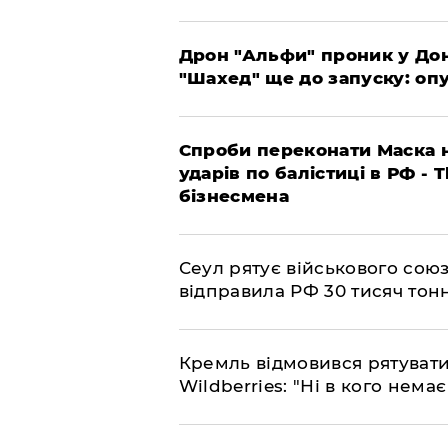
​Дрон "Альфи" проник у До
"Шахед" ще до запуску: оп
​Спроби переконати Маска н
ударів по балістиці в РФ - 
бізнесмена
​Сеул рятує військового со
відправила РФ 30 тисяч тон
​Кремль відмовився рятуват
Wildberries: "Ні в кого нема