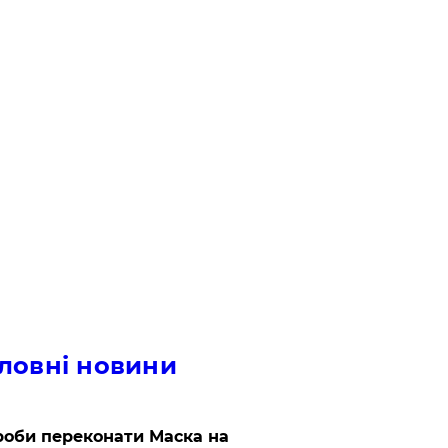
ловні новини
роби переконати Маска на