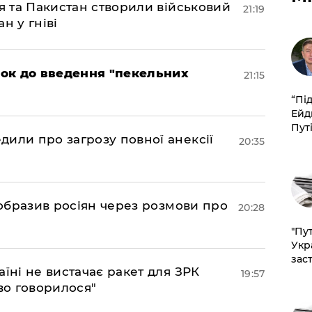
ія та Пакистан створили військовий
21:19
н у гніві
рок до введення "пекельних
21:15
​“Пі
Ейд
Пут
дили про загрозу повної анексії
20:35
в образив росіян через розмови про
20:28
"Пут
Укр
зас
аїні не вистачає ракет для ЗРК
19:57
во говорилося"