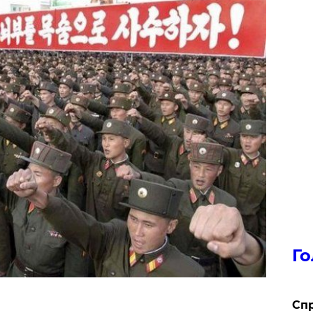
Го
​Сп