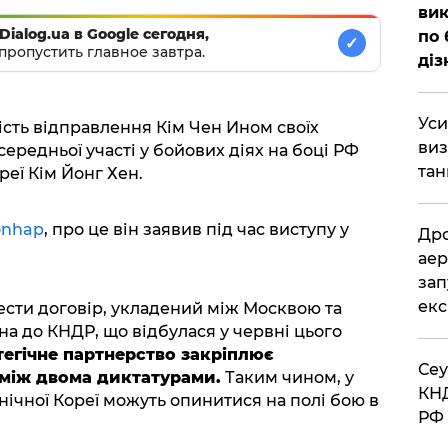
вик
Dialog.ua в Google сегодня,
по 
✓
пропустить главное завтра.
діз
​Ус
сть відправлення Кім Чен Ином своїх
виз
середньої участі у бойових діях на боці РФ
тан
еї Кім Йонг Хен.
onhap
, про це він заявив під час виступу у
​Др
аер
зап
екс
ести договір, укладений між Москвою та
на до КНДР, що відбулася у червні цього
тегічне партнерство закріплює
​Се
 між двома диктатурами.
Таким чином, у
КНД
внічної Кореї можуть опинитися на полі бою в
РФ 