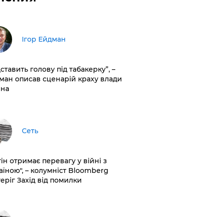
Ігор Ейдман
дставить голову під табакерку”, –
ман описав сценарій краху влади
іна
Сеть
ін отримає перевагу у війні з
аїною", – колумніст Bloomberg
теріг Захід від помилки