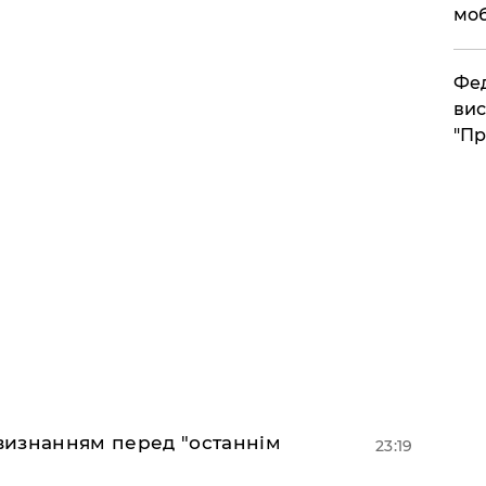
моб
​Фе
вис
"Пр
 визнанням перед "останнім
23:19