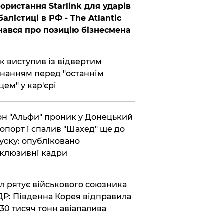
ористання Starlink для ударів
балістиці в РФ - The Atlantic
нався про позицію бізнесмена
ик виступив із відвертим
нанням перед "останнім
цем" у кар'єрі
он "Альфи" проник у Донецький
опорт і спалив "Шахед" ще до
уску: опубліковано
клюзивні кадри
ул рятує військового союзника
Р: Південна Корея відправила
30 тисяч тонн авіапалива