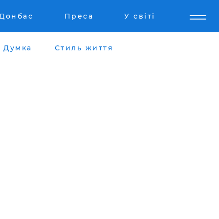
Донбас
Преса
У світі
Думка
Стиль життя