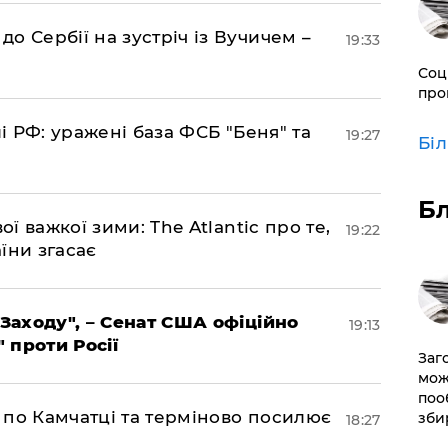
о Сербії на зустріч із Вучичем –
19:33
Соц
про
лі РФ: уражені база ФСБ "Беня" та
19:27
Бі
Б
ої важкої зими: The Atlantic про те,
19:22
їни згасає
 Заходу", – Сенат США офіційно
19:13
" проти Росії
Заг
мож
поо
ни по Камчатці та терміново посилює
зби
18:27