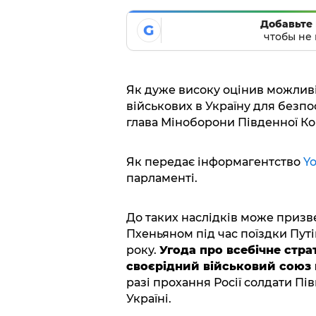
Добавьте 
G
чтобы не 
Як дуже високу оцінив можливі
військових в Україну для безпо
глава Міноборони Південної Кор
Як передає інформагентство
Y
парламенті.
До таких наслідків може призв
Пхеньяном під час поїздки Путі
року.
Угода про всебічне стра
своєрідний військовий союз
разі прохання Росії солдати Пі
Україні.