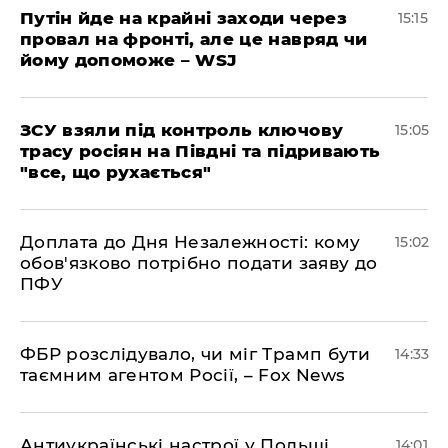
Путін йде на крайні заходи через
15:15
провал на фронті, але це навряд чи
йому допоможе – WSJ
ЗСУ взяли під контроль ключову
15:05
трасу росіян на Півдні та підривають
"все, що рухається"
Доплата до Дня Незалежності: кому
15:02
обов'язково потрібно подати заяву до
ПФУ
ФБР розслідувало, чи міг Трамп бути
14:33
таємним агентом Росії, – Fox News
Антиукраїнські настрої у Польщі
14:01