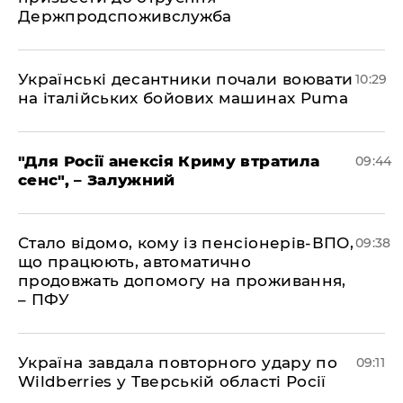
Держпродспоживслужба
Українські десантники почали воювати
10:29
на італійських бойових машинах Puma
"Для Росії анексія Криму втратила
09:44
сенс", – Залужний
Стало відомо, кому із пенсіонерів-ВПО,
09:38
що працюють, автоматично
продовжать допомогу на проживання,
– ПФУ
Україна завдала повторного удару по
09:11
Wildberries у Тверській області Росії