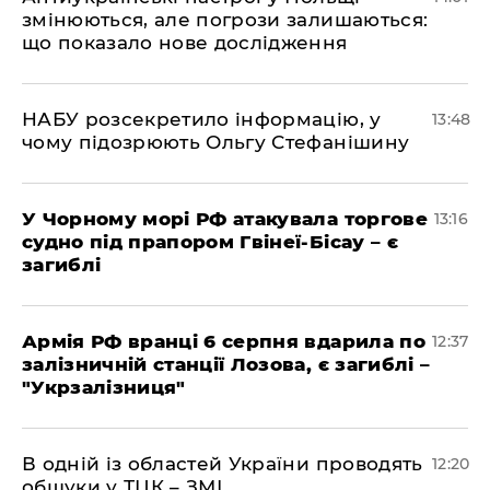
змінюються, але погрози залишаються:
що показало нове дослідження
НАБУ розсекретило інформацію, у
13:48
чому підозрюють Ольгу Стефанішину
У Чорному морі РФ атакувала торгове
13:16
судно під прапором Гвінеї-Бісау – є
загиблі
Армія РФ вранці 6 серпня вдарила по
12:37
залізничній станції Лозова, є загиблі –
"Укрзалізниця"
В одній із областей України проводять
12:20
обшуки у ТЦК – ЗМІ