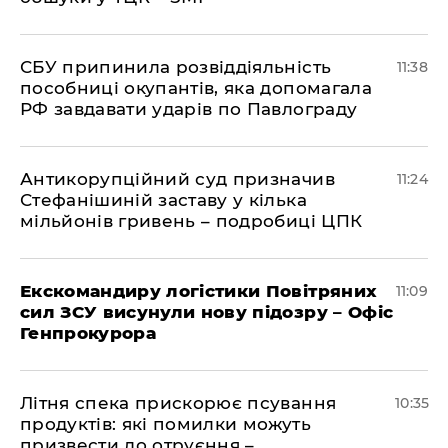
СБУ припинила розвіддіяльність
11:38
пособниці окупантів, яка допомагала
РФ завдавати ударів по Павлограду
Антикорупційний суд призначив
11:24
Стефанішиній заставу у кілька
мільйонів гривень – подробиці ЦПК
Екскомандиру логістики Повітряних
11:09
сил ЗСУ висунули нову підозру – Офіс
Генпрокурора
Літня спека прискорює псування
10:35
продуктів: які помилки можуть
призвести до отруєння –