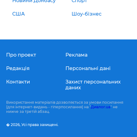
Новини Донбасу
Спорт
США
Шоу-бізнес
Про проект
Реклама
Редакція
Персональні дані
Контакти
Захист персональних
даних
Використання матеріалів дозволяється за умови посилання
(для інтернет-видань - гіперпосилання) на "
Диалог.ua
" не
нижче за третій абзац.
� 2026,
Усі права захищені.