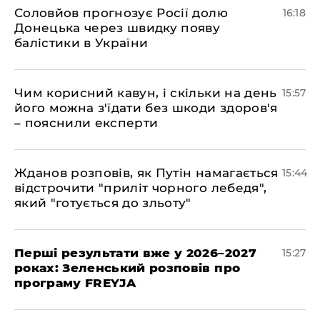
Соловйов прогнозує Росії долю
16:18
Донецька через швидку появу
балістики в України
Чим корисний кавун, і скільки на день
15:57
його можна з'їдати без шкоди здоров'я
– пояснили експерти
Жданов розповів, як Путін намагається
15:44
відстрочити "приліт чорного лебедя",
який "готується до зльоту"
Перші результати вже у 2026–2027
15:27
роках: Зеленський розповів про
програму FREYJA