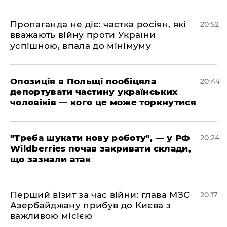
​Пропаганда не діє: частка росіян, які
20:52
вважають війну проти України
успішною, впала до мінімуму
​Опозиція в Польщі пообіцяла
20:44
депортувати частину українських
чоловіків — кого це може торкнутися
​"Треба шукати нову роботу", — у РФ
20:24
Wildberries почав закривати склади,
що зазнали атак
​Перший візит за час війни: глава МЗС
20:17
Азербайджану прибув до Києва з
важливою місією