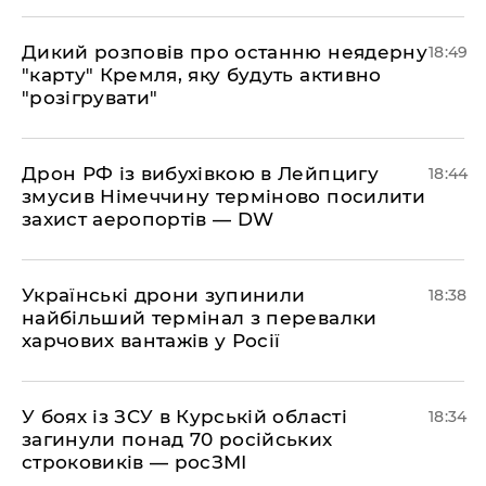
​Дикий розповів про останню неядерну
18:49
"карту" Кремля, яку будуть активно
"розігрувати"
​Дрон РФ із вибухівкою в Лейпцигу
18:44
змусив Німеччину терміново посилити
захист аеропортів — DW
​Українські дрони зупинили
18:38
найбільший термінал з перевалки
харчових вантажів у Росії
​У боях із ЗСУ в Курській області
18:34
загинули понад 70 російських
строковиків — росЗМІ