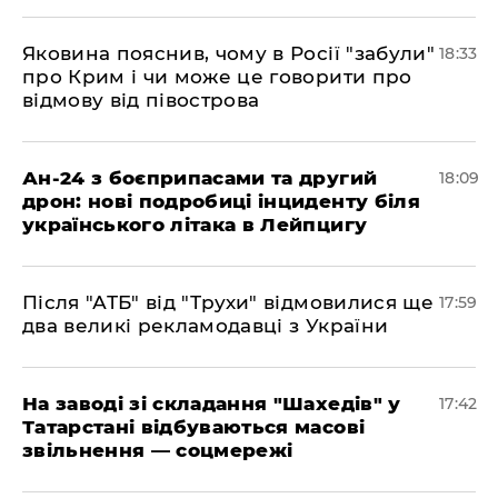
​Яковина пояснив, чому в Росії "забули"
18:33
про Крим і чи може це говорити про
відмову від півострова
​Ан-24 з боєприпасами та другий
18:09
дрон: нові подробиці інциденту біля
українського літака в Лейпцигу
​Після "АТБ" від "Трухи" відмовилися ще
17:59
два великі рекламодавці з України
​На заводі зі складання "Шахедів" у
17:42
Татарстані відбуваються масові
звільнення — соцмережі