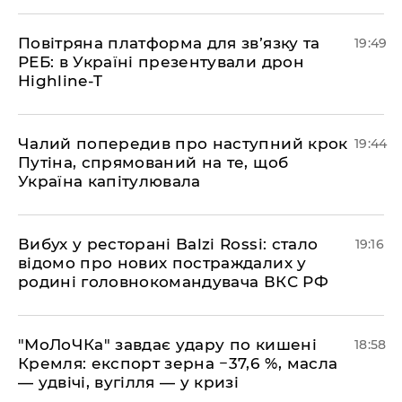
​Повітряна платформа для зв’язку та
19:49
РЕБ: в Україні презентували дрон
Highline-T
​Чалий попередив про наступний крок
19:44
Путіна, спрямований на те, щоб
Україна капітулювала
​Вибух у ресторані Balzi Rossi: стало
19:16
відомо про нових постраждалих у
родині головнокомандувача ВКС РФ
​"МоЛоЧКа" завдає удару по кишені
18:58
Кремля: експорт зерна −37,6 %, масла
— удвічі, вугілля — у кризі