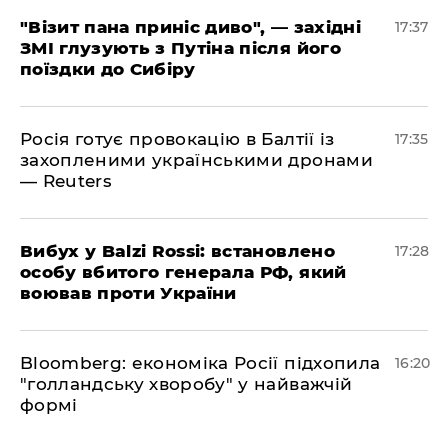
"Візит пана приніс диво", — західні
17:37
ЗМІ глузують з Путіна після його
поїздки до Сибіру
Росія готує провокацію в Балтії із
17:35
захопленими українськими дронами
— Reuters
​Вибух у Balzi Rossi: встановлено
17:28
особу вбитого генерала РФ, який
воював проти України
Bloomberg: економіка Росії підхопила
16:20
"голландську хворобу" у найважчій
формі