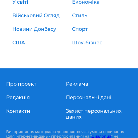
У світі
Економіка
Військовий Огляд
Стиль
Новини Донбасу
Спорт
США
Шоу-бізнес
Про проект
Реклама
Редакція
Персональні дані
Контакти
Захист персональних
даних
Використання матеріалів дозволяється за умови посилання
(для інтернет-видань - гіперпосилання) на "
Диалог.ua
" не