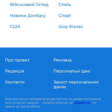
Військовий Огляд
Стиль
Новини Донбасу
Спорт
США
Шоу-бізнес
Про проект
Реклама
Редакція
Персональні дані
Контакти
Захист персональних
даних
Використання матеріалів дозволяється за умови посилання
(для інтернет-видань - гіперпосилання) на "
Диалог.ua
" не
нижче за третій абзац.