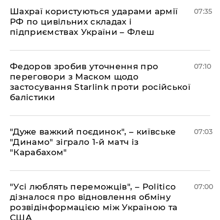
Шахраї користуються ударами армії
07:35
РФ по цивільних складах і
підприємствах України – Флеш
Федоров зробив уточнення про
07:10
переговори з Маском щодо
застосування Starlink проти російської
балістики
"Дуже важкий поєдинок", – київське
07:03
"Динамо" зіграло 1-й матч із
"Карабахом"
"Усі люблять переможців", – Politico
07:00
дізналося про відновлення обміну
розвідінформацією між Україною та
США