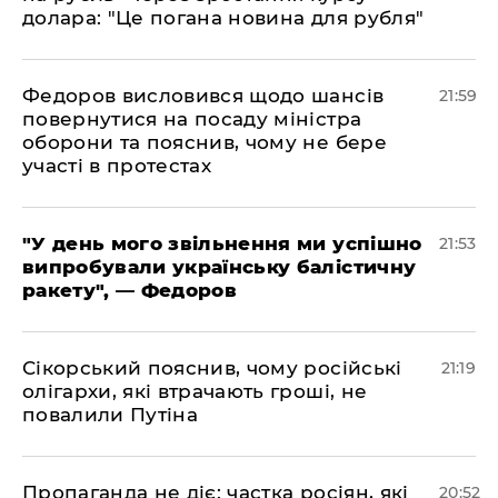
долара: "Це погана новина для рубля"
​Федоров висловився щодо шансів
21:59
повернутися на посаду міністра
оборони та пояснив, чому не бере
участі в протестах
​"У день мого звільнення ми успішно
21:53
випробували українську балістичну
ракету", — Федоров
​Сікорський пояснив, чому російські
21:19
олігархи, які втрачають гроші, не
повалили Путіна
​Пропаганда не діє: частка росіян, які
20:52