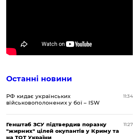
Останні новини
РФ кидає українських
11:34
військовополонених у бої – ISW
Генштаб ЗСУ підтвердив поразку
11:27
"жирних" цілей окупантів у Криму та
на ТОТ України