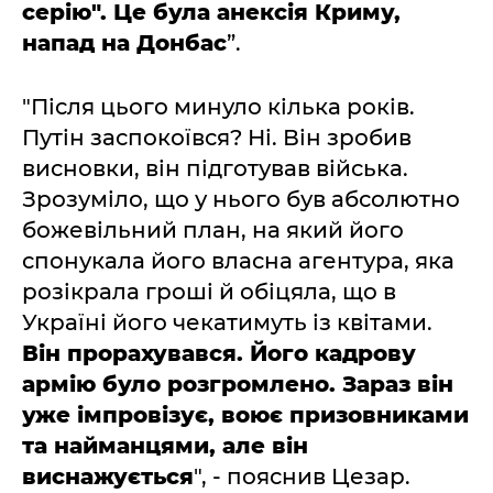
серію". Це була анексія Криму,
напад на Донбас
”.
"Після цього минуло кілька років.
Путін заспокоївся? Ні. Він зробив
висновки, він підготував війська.
Зрозуміло, що у нього був абсолютно
божевільний план, на який його
спонукала його власна агентура, яка
розікрала гроші й обіцяла, що в
Україні його чекатимуть із квітами.
Він прорахувався. Його кадрову
армію було розгромлено. Зараз він
уже імпровізує, воює призовниками
та найманцями, але він
виснажується
", - пояснив Цезар.