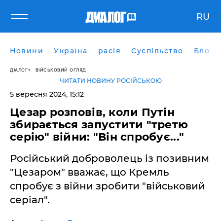
RU
Новини
Україна
расія
Суспільство
Блоги
ДІАЛОГ
ВІЙСЬКОВИЙ ОГЛЯД
ЧИТАТИ НОВИНУ РОСІЙСЬКОЮ
5 вересня 2024, 15:12
Цезар розповів, коли Путін
збирається запустити "третю
серію" війни: "Він спробує..."
Російський доброволець із позивним
"Цезаром" вважає, що Кремль
спробує з війни зробити "військовий
серіал".