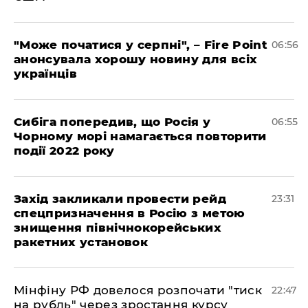
"Може початися у серпні", – Fire Point
06:56
анонсувала хорошу новину для всіх
українців
Сибіга попередив, що Росія у
06:55
Чорному морі намагається повторити
події 2022 року
​Захід закликали провести рейд
23:31
спецпризначення в Росію з метою
знищення північнокорейських
ракетних установок
​Мінфіну РФ довелося розпочати "тиск
22:47
на рубль" через зростання курсу