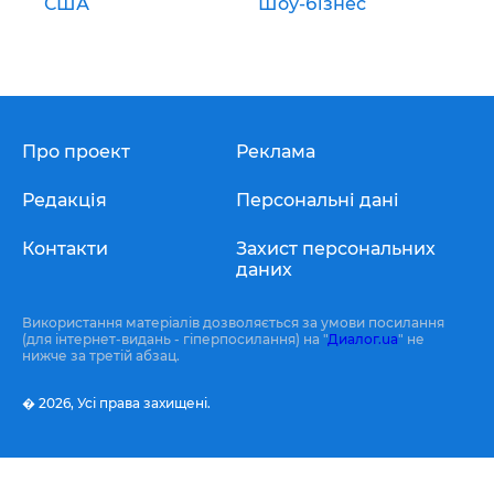
США
Шоу-бізнес
Про проект
Реклама
Редакція
Персональні дані
Контакти
Захист персональних
даних
Використання матеріалів дозволяється за умови посилання
(для інтернет-видань - гіперпосилання) на "
Диалог.ua
" не
нижче за третій абзац.
� 2026,
Усі права захищені.