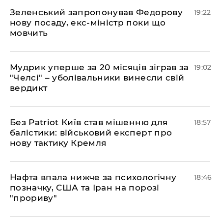
​Зеленський запропонував Федорову
19:22
нову посаду, екс-міністр поки що
мовчить
​Мудрик уперше за 20 місяців зіграв за
19:02
"Челсі" – уболівальники винесли свій
вердикт
​Без Patriot Київ став мішенню для
18:57
балістики: військовий експерт про
нову тактику Кремля
​Нафта впала нижче за психологічну
18:46
позначку, США та Іран на порозі
"прориву"