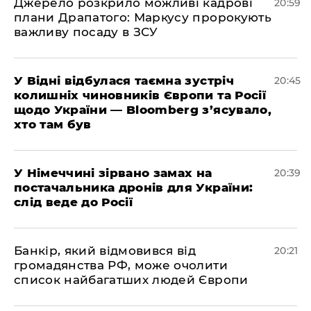
​Джерело розкрило можливі кадрові
20:59
плани Драпатого: Маркусу пророкують
важливу посаду в ЗСУ
​У Відні відбулася таємна зустріч
20:45
колишніх чиновників Європи та Росії
щодо України — Bloomberg з’ясувало,
хто там був
​У Німеччині зірвано замах на
20:39
постачальника дронів для України:
слід веде до Росії
​Банкір, який відмовився від
20:21
громадянства РФ, може очолити
список найбагатших людей Європи