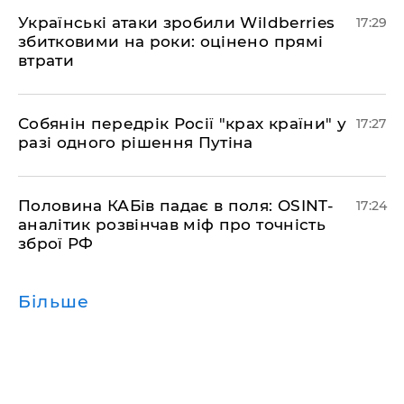
​Українські атаки зробили Wildberries
17:29
збитковими на роки: оцінено прямі
втрати
​Собянін передрік Росії "крах країни" у
17:27
разі одного рішення Путіна
​Половина КАБів падає в поля: OSINT-
17:24
аналітик розвінчав міф про точність
зброї РФ
Більше