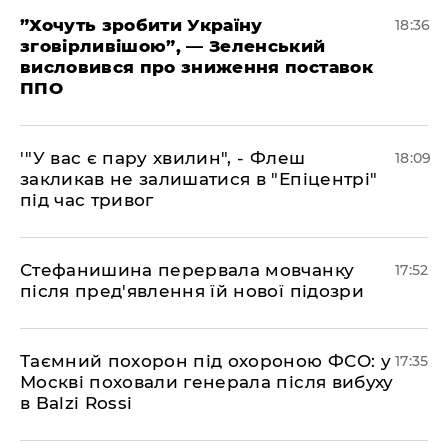
​”Хочуть зробити Україну
18:36
зговірливішою”, — Зеленський
висловився про зниження поставок
ППО
​'"У вас є пару хвилин", - Флеш
18:09
закликав не залишатися в "Епіцентрі"
під час тривог
​Стефанишина перервала мовчанку
17:52
після пред'явлення їй нової підозри
​Таємний похорон під охороною ФСО: у
17:35
Москві поховали генерала після вибуху
в Balzi Rossi