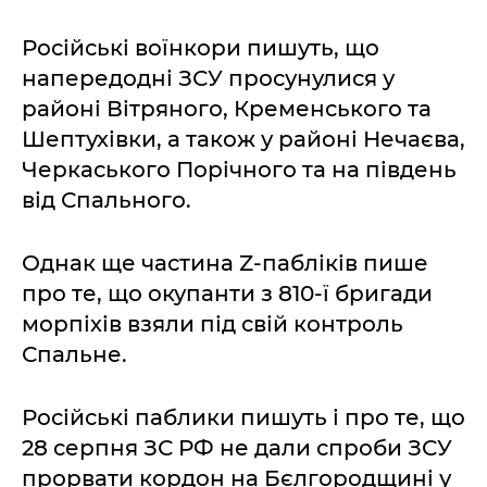
Російські воїнкори пишуть, що
напередодні ЗСУ просунулися у
районі Вітряного, Кременського та
Шептухівки, а також у районі Нечаєва,
Черкаського Порічного та на південь
від Спального.
Однак ще частина Z-пабліків пише
про те, що окупанти з 810-ї бригади
морпіхів взяли під свій контроль
Спальне.
Російські паблики пишуть і про те, що
28 серпня ЗС РФ не дали спроби ЗСУ
прорвати кордон на Бєлгородщині у