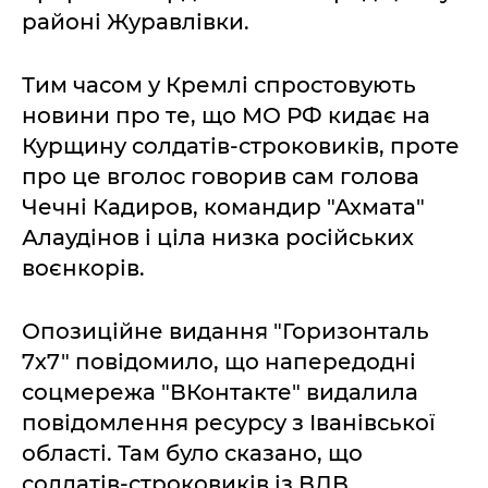
районі Журавлівки.
Тим часом у Кремлі спростовують
новини про те, що МО РФ кидає на
Курщину солдатів-строковиків, проте
про це вголос говорив сам голова
Чечні Кадиров, командир "Ахмата"
Алаудінов і ціла низка російських
воєнкорів.
Опозиційне видання "Горизонталь
7х7" повідомило, що напередодні
соцмережа "ВКонтакте" видалила
повідомлення ресурсу з Іванівської
області. Там було сказано, що
солдатів-строковиків із ВДВ