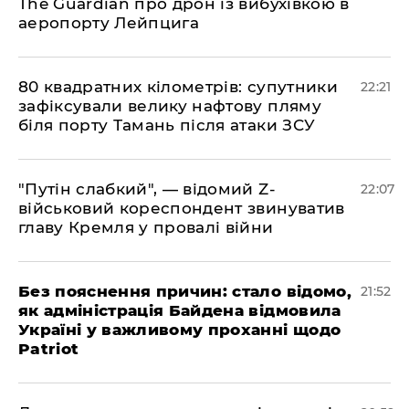
The Guardian про дрон із вибухівкою в
аеропорту Лейпцига
​80 квадратних кілометрів: супутники
22:21
зафіксували велику нафтову пляму
біля порту Тамань після атаки ЗСУ
"Путін слабкий", — відомий Z-
22:07
військовий кореспондент звинуватив
главу Кремля у провалі війни
​Без пояснення причин: стало відомо,
21:52
як адміністрація Байдена відмовила
Україні у важливому проханні щодо
Patriot