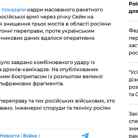
Poi
У
показали
кадри масованого ракетного
для
осійської армії через річку Сейм на
ля знищення трьох мостів в області росіяни
Фед
онні переправи, проте українським
тникових даних вдалося оперативно
пер
зас
рос
уло завдано комбінованого удару із
а дронів-камікадзе. На опублікованих
"Ус
ним боєприпасом із розльотом великої
діз
вольфрамових фрагментів.
роз
та
ереправу та тих російських військових, хто
вано. Інженерні споруди та техніку росіян
​За
спе
зни
рак