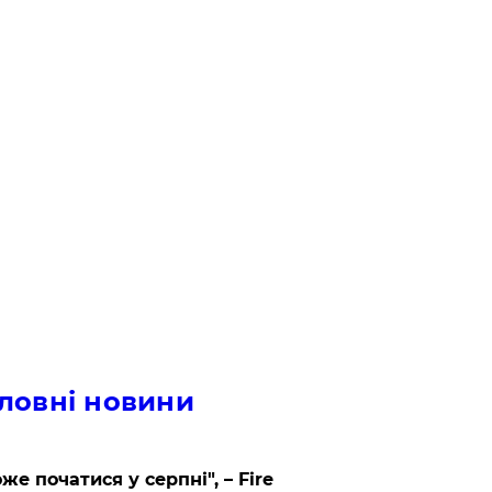
ловні новини
же початися у серпні", – Fire