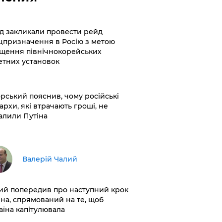
хід закликали провести рейд
цпризначення в Росію з метою
щення північнокорейських
етних установок
корський пояснив, чому російські
архи, які втрачають гроші, не
алили Путіна
Валерій Чалий
лий попередив про наступний крок
іна, спрямований на те, щоб
аїна капітулювала