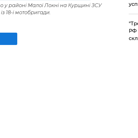
усп
о у районі Малої Локні на Курщині ЗСУ
із 18-ї мотобригади.
​"Т
РФ 
скл