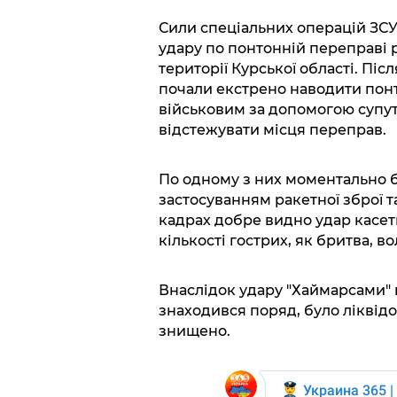
Сили спеціальних операцій ЗС
удару по понтонній переправі р
території Курської області. Піс
почали екстрено наводити понт
військовим за допомогою супу
відстежувати місця переправ.
По одному з них моментально б
застосуванням ракетної зброї т
кадрах добре видно удар касет
кількості гострих, як бритва, 
Внаслідок удару "Хаймарсами" п
знаходився поряд, було ліквідо
знищено.