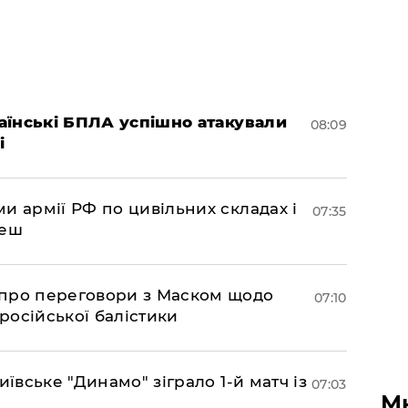
раїнські БПЛА успішно атакували
08:09
і
и армії РФ по цивільних складах і
07:35
леш
про переговори з Маском щодо
07:10
 російської балістики
иївське "Динамо" зіграло 1-й матч із
07:03
М