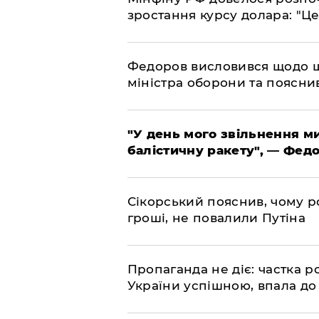
зростання курсу долара: "Ц
​Федоров висловився щодо 
міністра оборони та пояснив
​"У день мого звільнення 
балістичну ракету", — Фед
​Сікорський пояснив, чому ро
гроші, не повалили Путіна
​Пропаганда не діє: частка р
України успішною, впала до