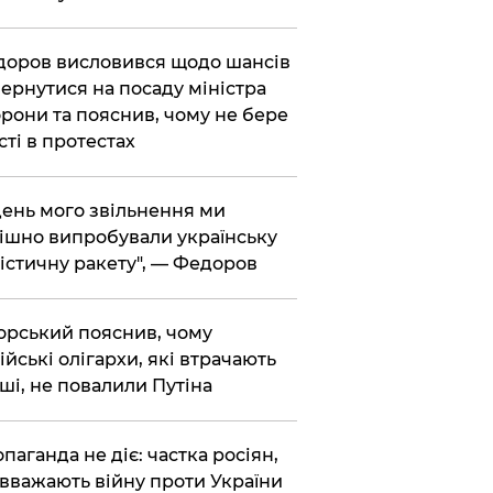
доров висловився щодо шансів
ернутися на посаду міністра
рони та пояснив, чому не бере
сті в протестах
 день мого звільнення ми
ішно випробували українську
істичну ракету", — Федоров
корський пояснив, чому
ійські олігархи, які втрачають
ші, не повалили Путіна
опаганда не діє: частка росіян,
 вважають війну проти України