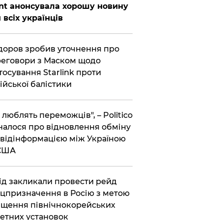
nt анонсувала хорошу новину
 всіх українців
оров зробив уточнення про
еговори з Маском щодо
тосування Starlink проти
ійської балістики
і люблять переможців", – Politico
налося про відновлення обміну
відінформацією між Україною
 США
хід закликали провести рейд
цпризначення в Росію з метою
щення північнокорейських
етних установок