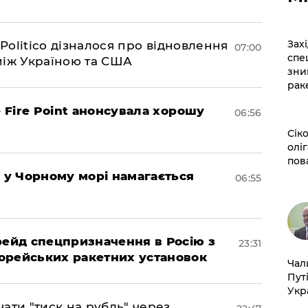
​За
 Politico дізналося про відновлення
07:00
спе
між Україною та США
зни
рак
– Fire Point анонсувала хорошу
06:56
​Сі
оліг
пов
я у Чорному морі намагається
06:55
 рейд спецпризначення в Росію з
23:31
орейських ракетних установок
​Ча
Пут
Укр
ати "тиск на рубль" через