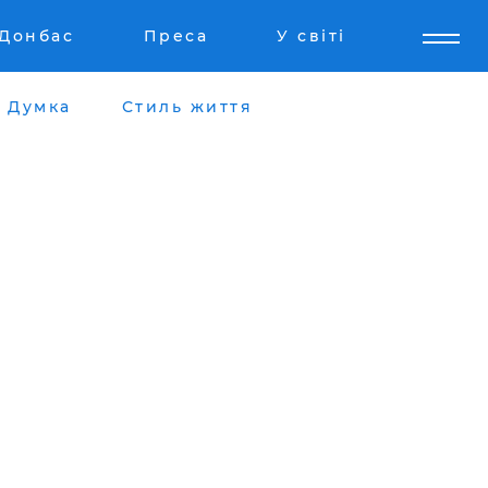
Донбас
Преса
У світі
Думка
Стиль життя