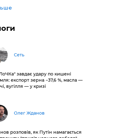
льше
логи
Сеть
оЛоЧКа" завдає удару по кишені
мля: експорт зерна −37,6 %, масла —
чі, вугілля — у кризі
Олег Жданов
нов розповів, як Путін намагається