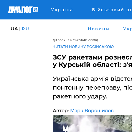
Україна
Військовий о
UA |
RU
Новини
Ук
ДІАЛОГ
ВІЙСЬКОВИЙ ОГЛЯД
ЧИТАТИ НОВИНУ РОСІЙСЬКОЮ
ЗСУ ракетами рознес
у Курській області: з
Українська армія відсте
понтонну переправу, пі
ракетного удару.
Автор:
Марк Ворошилов