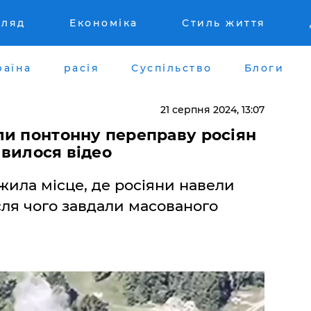
гляд
Економіка
Стиль життя
раїна
расія
Суспільство
Блоги
21 серпня 2024, 13:07
ли понтонну переправу росіян
'явилося відео
жила місце, де росіяни навели
сля чого завдали масованого