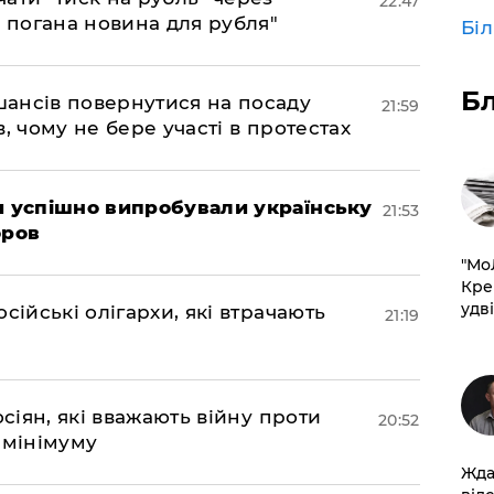
22:47
е погана новина для рубля"
Бі
Б
шансів повернутися на посаду
21:59
, чому не бере участі в протестах
ми успішно випробували українську
21:53
оров
​"М
Кре
удві
сійські олігархи, які втрачають
21:19
осіян, які вважають війну проти
20:52
 мінімуму
Жда