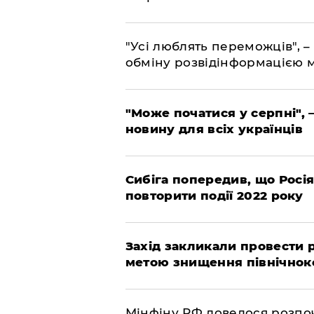
"Усі люблять переможців", –
обміну розвідінформацією 
"Може початися у серпні", 
новину для всіх українців
Сибіга попередив, що Росі
повторити події 2022 року
​Захід закликали провести
метою знищення північнок
​Мінфіну РФ довелося розпоч