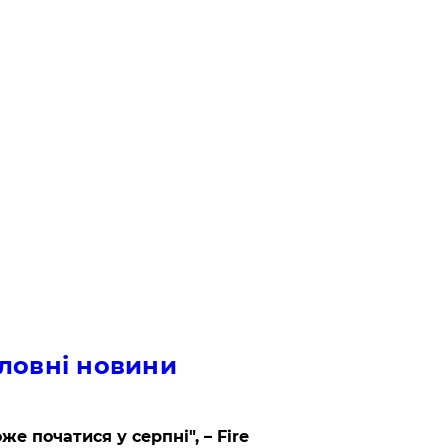
ловні новини
же початися у серпні", – Fire