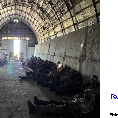
Го
"Мо