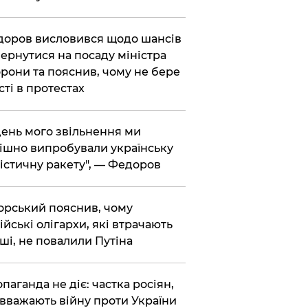
доров висловився щодо шансів
ернутися на посаду міністра
рони та пояснив, чому не бере
сті в протестах
 день мого звільнення ми
ішно випробували українську
істичну ракету", — Федоров
корський пояснив, чому
ійські олігархи, які втрачають
ші, не повалили Путіна
опаганда не діє: частка росіян,
 вважають війну проти України