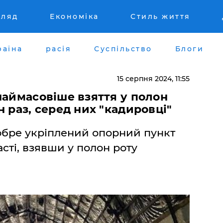
гляд
Економіка
Стиль життя
раїна
расія
Суспільство
Блоги
15 серпня 2024, 11:55
наймасовіше взяття у полон
 раз, серед них "кадировці"
обре укріплений опорний пункт
асті, взявши у полон роту