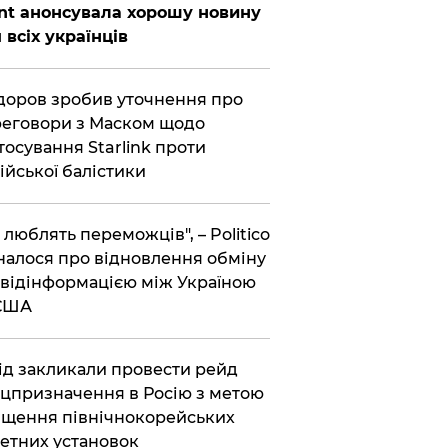
nt анонсувала хорошу новину
 всіх українців
оров зробив уточнення про
еговори з Маском щодо
тосування Starlink проти
ійської балістики
і люблять переможців", – Politico
налося про відновлення обміну
відінформацією між Україною
 США
хід закликали провести рейд
цпризначення в Росію з метою
щення північнокорейських
етних установок