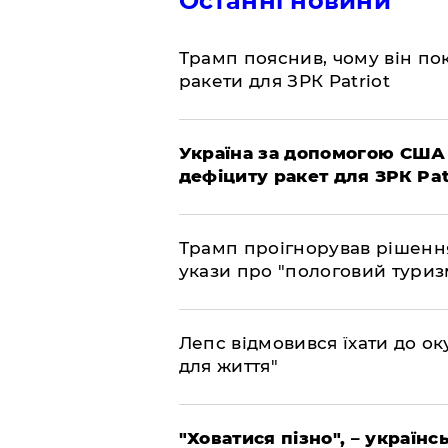
Останні новини
Трамп пояснив, чому він по
ракети для ЗРК Patriot
Україна за допомогою США
дефіциту ракет для ЗРК Pat
Трамп проігнорував рішення
укази про "пологовий туриз
Лепс відмовився їхати до о
для життя"
"Ховатися пізно", – україн