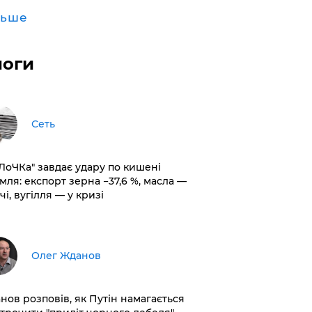
льше
логи
Сеть
оЛоЧКа" завдає удару по кишені
мля: експорт зерна −37,6 %, масла —
чі, вугілля — у кризі
Олег Жданов
нов розповів, як Путін намагається