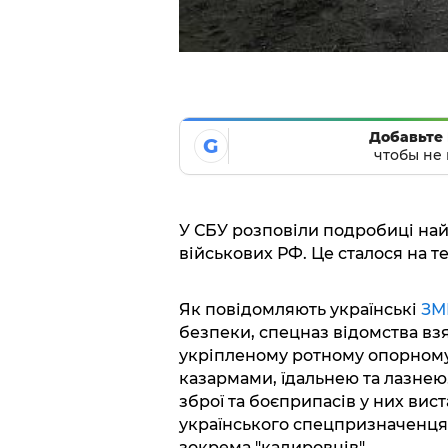
Добавьте 
G
чтобы не 
У СБУ розповіли подробиці най
військових РФ. Це сталося на те
Як повідомляють українські
ЗМ
безпеки, спецназ відомства вз
укріпленому ротному опорному
казармами, їдальнею та лазнею.
зброї та боєприпасів у них вис
українського спецпризначенця 
зокрема "кадировців".