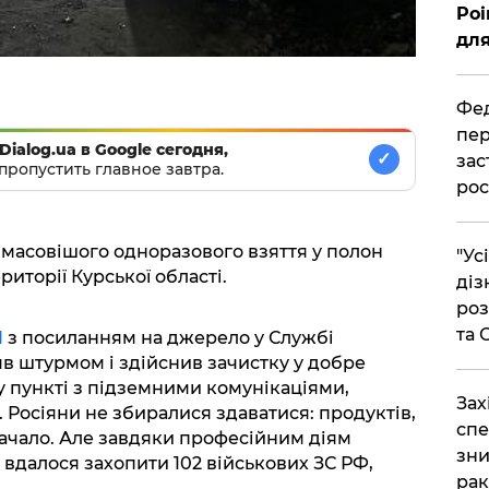
Poi
для
Фед
пер
Dialog.ua в Google сегодня,
✓
зас
пропустить главное завтра.
рос
масовішого одноразового взяття у полон
"Ус
риторії Курської області.
діз
роз
та
І
з посиланням на джерело у Службі
яв штурмом і здійснив зачистку у добре
 пункті з підземними комунікаціями,
​За
 Росіяни не збиралися здаватися: продуктів,
спе
тачало. Але завдяки професійним діям
зни
вдалося захопити 102 військових ЗС РФ,
рак