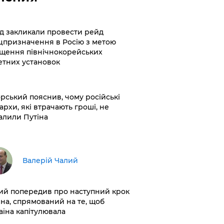
хід закликали провести рейд
цпризначення в Росію з метою
щення північнокорейських
етних установок
корський пояснив, чому російські
архи, які втрачають гроші, не
алили Путіна
Валерій Чалий
лий попередив про наступний крок
іна, спрямований на те, щоб
аїна капітулювала