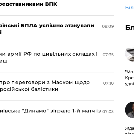
представниками ВПК
Бі
раїнські БПЛА успішно атакували
Б
08:09
і
и армії РФ по цивільних складах і
07:35
леш
​"М
Кре
про переговори з Маском щодо
07:10
удві
 російської балістики
иївське "Динамо" зіграло 1-й матч із
07:03
Жда