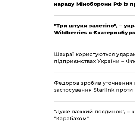
нараду Міноборони РФ із 
"Три штуки залетіло", – ук
Wildberries в Єкатеринбурз
Шахраї користуються ударам
підприємствах України – Ф
Федоров зробив уточнення 
застосування Starlink проти
"Дуже важкий поєдинок", – к
"Карабахом"