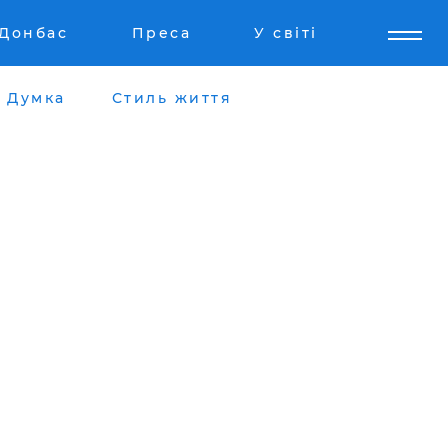
Донбас
Преса
У світі
Думка
Стиль життя