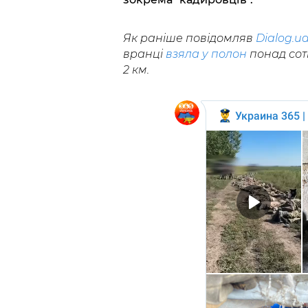
Як раніше повідомляв
Dialog.u
вранці
взяла у полон
понад сотн
2 км.