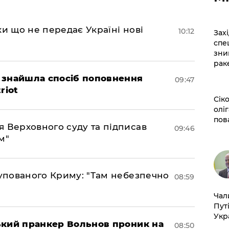
ки що не передає Україні нові
10:12
​За
спе
зни
рак
 знайшла спосіб поповнення
09:47
riot
​Сі
оліг
пов
 Верховного суду та підписав
09:46
м"
купованого Криму: "Там небезпечно
08:59
​Ча
Пут
Укр
ський пранкер Вольнов проник на
08:50