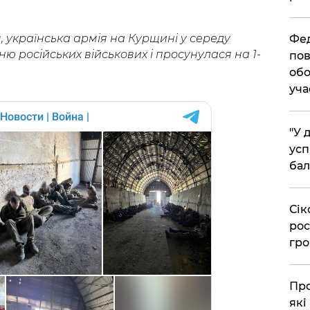
a
, українська армія на Курщині у середу
​Фе
ю російських військових і просунулася на 1-
пов
обо
уча
​"У
усп
бал
​Сі
рос
гро
​Пр
які