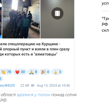
усп
​"Т
РФ 
скл
 області
здалися у полон
понад сотня
 РФ.