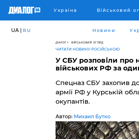
Україна
Військовий о
UA |
RU
Новини
Ук
ДІАЛОГ
ВІЙСЬКОВИЙ ОГЛЯД
ЧИТАТИ НОВИНУ РОСІЙСЬКОЮ
У СБУ розповіли про 
військових РФ за один
Спецназ СБУ захопив д
армії РФ у Курській обл
окупантів.
Автор:
Михаил Бутко