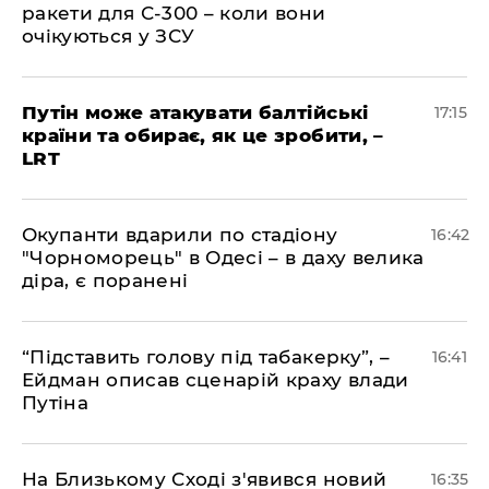
ракети для С-300 – коли вони
очікуються у ЗСУ
​Путін може атакувати балтійські
17:15
країни та обирає, як це зробити, –
LRT
​Окупанти вдарили по стадіону
16:42
"Чорноморець" в Одесі – в даху велика
діра, є поранені
​“Підставить голову під табакерку”, –
16:41
Ейдман описав сценарій краху влади
Путіна
На Близькому Сході з'явився новий
16:35