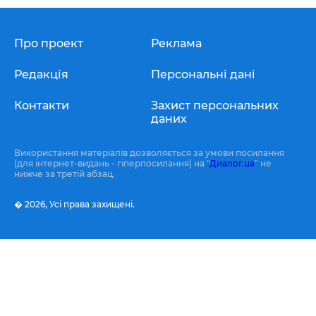
Про проект
Реклама
Редакція
Персональні дані
Контакти
Захист персональних
даних
Використання матеріалів дозволяється за умови посилання
(для інтернет-видань - гіперпосилання) на "
Диалог.ua
" не
нижче за третій абзац.
� 2026,
Усі права захищені.