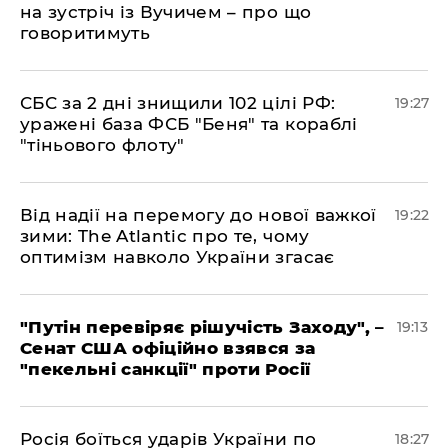
на зустріч із Вучичем – про що
говоритимуть
​СБС за 2 дні знищили 102 цілі РФ:
19:27
уражені база ФСБ "Беня" та кораблі
"тіньового флоту"
​Від надії на перемогу до нової важкої
19:22
зими: The Atlantic про те, чому
оптимізм навколо України згасає
​"Путін перевіряє рішучість Заходу", –
19:13
Сенат США офіційно взявся за
"пекельні санкції" проти Росії
​Росія боїться ударів України по
18:27