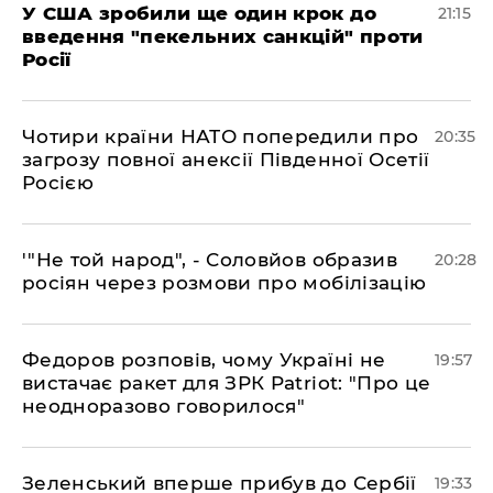
​У США зробили ще один крок до
21:15
введення "пекельних санкцій" проти
Росії
​Чотири країни НАТО попередили про
20:35
загрозу повної анексії Південної Осетії
Росією
​'"Не той народ", - Соловйов образив
20:28
росіян через розмови про мобілізацію
​Федоров розповів, чому Україні не
19:57
вистачає ракет для ЗРК Patriot: "Про це
неодноразово говорилося"
​Зеленський вперше прибув до Сербії
19:33