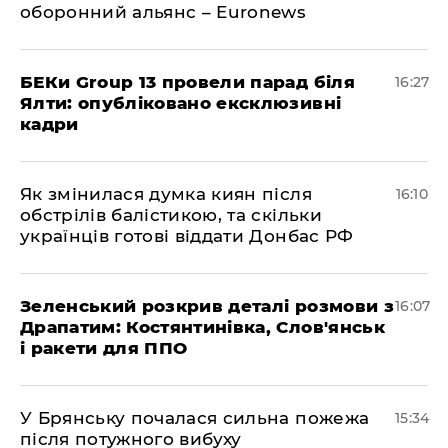
оборонний альянс – Euronews
БЕКи Group 13 провели парад біля
16:27
Ялти: опубліковано ексклюзивні
кадри
Як змінилася думка киян після
16:10
обстрілів балістикою, та скільки
українців готові віддати Донбас РФ
Зеленський розкрив деталі розмови з
16:07
Драпатим: Костянтинівка, Слов'янськ
і ракети для ППО
У Брянську почалася сильна пожежа
15:34
після потужного вибуху