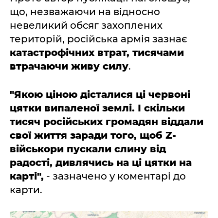
що, незважаючи на відносно
невеликий обсяг захоплених
територій, російська армія зазнає
катастрофічних втрат, тисячами
втрачаючи живу силу
.
"Якою ціною дісталися ці червоні
цятки випаленої землі. І скільки
тисяч російських громадян віддали
свої життя заради того, щоб Z-
військори пускали слину від
радості, дивлячись на ці цятки на
карті",
- зазначено у коментарі до
карти.