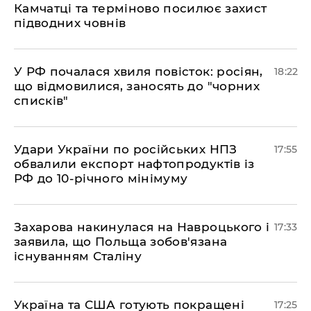
Камчатці та терміново посилює захист
підводних човнів
​У РФ почалася хвиля повісток: росіян,
18:22
що відмовилися, заносять до "чорних
списків"
​Удари України по російських НПЗ
17:55
обвалили експорт нафтопродуктів із
РФ до 10-річного мінімуму
​Захарова накинулася на Навроцького і
17:33
заявила, що Польща зобов'язана
існуванням Сталіну
​Україна та США готують покращені
17:25