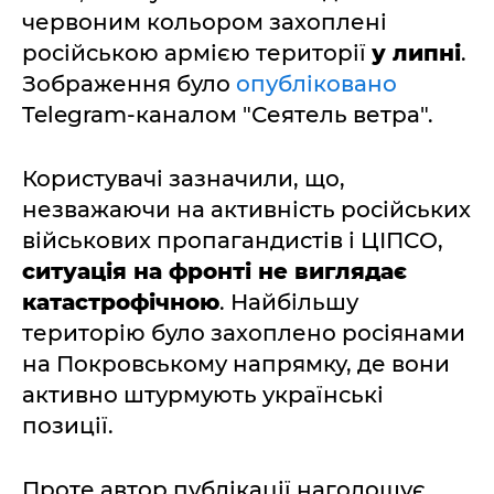
червоним кольором захоплені
російською армією території
у липні
.
Зображення було
опубліковано
Telegram-каналом "Сеятель ветра".
Користувачі зазначили, що,
незважаючи на активність російських
військових пропагандистів і ЦІПСО,
ситуація на фронті не виглядає
катастрофічною
. Найбільшу
територію було захоплено росіянами
на Покровському напрямку, де вони
активно штурмують українські
позиції.
Проте автор публікації наголошує,