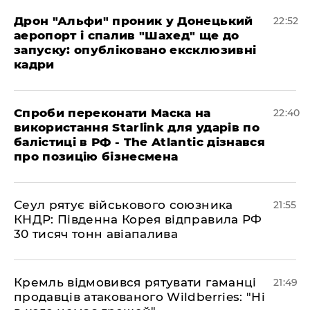
​Дрон "Альфи" проник у Донецький
22:52
аеропорт і спалив "Шахед" ще до
запуску: опубліковано ексклюзивні
кадри
​Спроби переконати Маска на
22:40
використання Starlink для ударів по
балістиці в РФ - The Atlantic дізнався
про позицію бізнесмена
​Сеул рятує військового союзника
21:55
КНДР: Південна Корея відправила РФ
30 тисяч тонн авіапалива
​Кремль відмовився рятувати гаманці
21:49
продавців атакованого Wildberries: "Ні