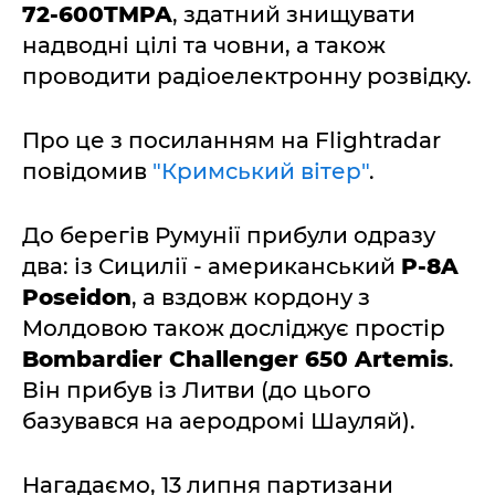
72-600TMPA
, здатний знищувати
надводні цілі та човни, а також
проводити радіоелектронну розвідку.
Про це з посиланням на Flightradar
повідомив
"Кримський вітер"
.
До берегів Румунії прибули одразу
два: із Сицилії - американський
P-8A
Poseidon
, а вздовж кордону з
Молдовою також досліджує простір
Bombardier Challenger 650 Artemis
.
Він прибув із Литви (до цього
базувався на аеродромі Шауляй).
Нагадаємо, 13 липня партизани