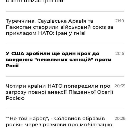
в кого немає грошей"
​Туреччина, Саудівська Аравія та
21:19
Пакистан створили військовий союз за
прикладом НАТО: Іран у гніві
​У США зробили ще один крок до
21:15
введення "пекельних санкцій" проти
Росії
​Чотири країни НАТО попередили про
20:35
загрозу повної анексії Південної Осетії
Росією
​'"Не той народ", - Соловйов образив
20:28
росіян через розмови про мобілізацію