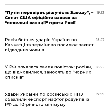
​"Путін перевіряє рішучість Заходу", –
19:13
Сенат США офіційно взявся за
"пекельні санкції" проти Росії
​Росія боїться ударів України по
18:27
Камчатці та терміново посилює захист
підводних човнів
​У РФ почалася хвиля повісток: росіян,
18:22
що відмовилися, заносять до "чорних
списків"
​Удари України по російських НПЗ
17:55
обвалили експорт нафтопродуктів із
РФ до 10-річного мінімуму