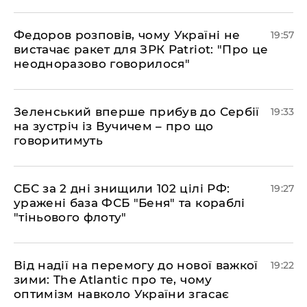
​Федоров розповів, чому Україні не
19:57
вистачає ракет для ЗРК Patriot: "Про це
неодноразово говорилося"
​Зеленський вперше прибув до Сербії
19:33
на зустріч із Вучичем – про що
говоритимуть
​СБС за 2 дні знищили 102 цілі РФ:
19:27
уражені база ФСБ "Беня" та кораблі
"тіньового флоту"
​Від надії на перемогу до нової важкої
19:22
зими: The Atlantic про те, чому
оптимізм навколо України згасає