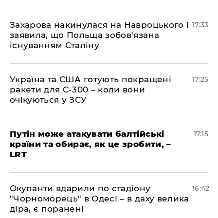
​Захарова накинулася на Навроцького і
17:33
заявила, що Польща зобов'язана
існуванням Сталіну
​Україна та США готують покращені
17:25
ракети для С-300 – коли вони
очікуються у ЗСУ
​Путін може атакувати балтійські
17:15
країни та обирає, як це зробити, –
LRT
​Окупанти вдарили по стадіону
16:42
"Чорноморець" в Одесі – в даху велика
діра, є поранені