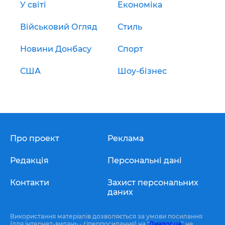
У світі
Економіка
Військовий Огляд
Стиль
Новини Донбасу
Спорт
США
Шоу-бізнес
Про проект
Реклама
Редакція
Персональні дані
Контакти
Захист персональних
даних
Використання матеріалів дозволяється за умови посилання
(для інтернет-видань - гіперпосилання) на "
Диалог.ua
" не