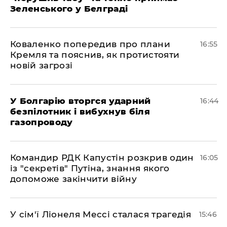
Зеленського у Белграді
Коваленко попередив про плани
16:55
Кремля та пояснив, як протистояти
новій загрозі
У Болгарію вторгся ударний
16:44
безпілотник і вибухнув біля
газопроводу
Командир РДК Капустін розкрив один
16:05
із "секретів" Путіна, знання якого
допоможе закінчити війну
У сім'ї Ліонеля Мессі сталася трагедія
15:46