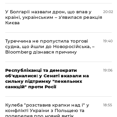
У Болгарії назвали дрон, що впав у
20:02
країні, українським – з'явилася реакція
Києва
Туреччина не пропустила торгові
19:40
судна, що йшли до Новоросійська, –
Bloomberg дізнався причину
Республіканці та демократи
19:06
об'єдналися: у Сенаті вказали на
сильну підтримку "пекельних
санкцій" проти Росії
Кулеба "розставив крапки над і" у
18:55
конфлікті України з Польщею та
попередив про новий витік