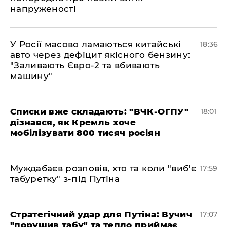
напруженості
У Росії масово ламаються китайські
18:36
авто через дефіцит якісного бензину:
"Заливають Євро-2 та вбивають
машину"
Списки вже складають: "ВЧК-ОГПУ"
18:01
дізнався, як Кремль хоче
мобілізувати 800 тисяч росіян
Муждабаєв розповів, хто та коли "виб'є
17:59
табуретку" з-під Путіна
Стратегічний удар для Путіна: Вучич
17:07
"порушив табу" та тепло приймає