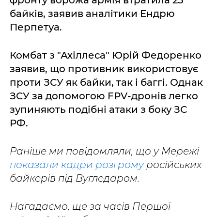
фронту ворожа армія втратила 25
байків, заявив аналітики Ендрю
Перпетуа.
Комбат з "Ахіллеса" Юрій Федоренко
заявив, що противник використовує
проти ЗСУ як байки, так і баггі. Однак
ЗСУ за допомогою FPV-дронів легко
зупиняють подібні атаки з боку ЗС
РФ.
Раніше ми повідомляли, що у Мережі
показали кадри розгрому
російських
байкерів під Вугледаром.
Нагадаємо, ще за часів Першої