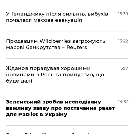
У Геленджику після сильних вибухів
15:39
почалася масова евакуація
Продавцям Wildberries загрожують
15:22
масові банкрутства – Reuters
Жданов порадував хорошими
15:17
новинами з Росії та припустив, що
буде далі
Зеленський зробив несподівану
14:54
важливу заяву про постачання ракет
для Patriot в Україну