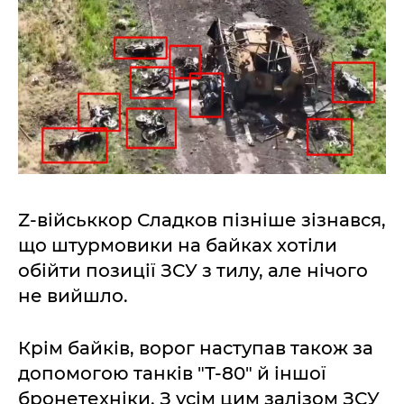
Z-військкор Сладков пізніше зізнався,
що штурмовики на байках хотіли
обійти позиції ЗСУ з тилу, але нічого
не вийшло.
Крім байків, ворог наступав також за
допомогою танків "Т-80" й іншої
бронетехніки. З усім цим залізом ЗСУ