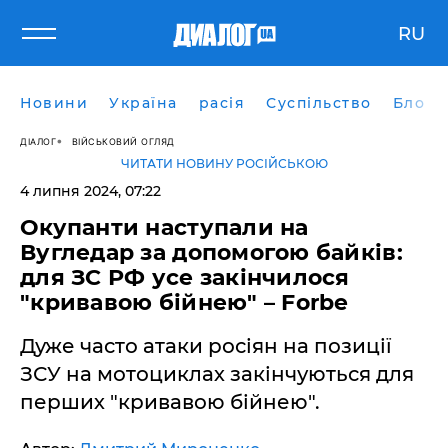
RU
Новини
Україна
расія
Суспільство
Блоги
ДІАЛОГ
ВІЙСЬКОВИЙ ОГЛЯД
ЧИТАТИ НОВИНУ РОСІЙСЬКОЮ
4 липня 2024, 07:22
Окупанти наступали на
Вугледар за допомогою байків:
для ЗС РФ усе закінчилося
"кривавою бійнею" – Forbe
Дуже часто атаки росіян на позиції
ЗСУ на мотоциклах закінчуються для
перших "кривавою бійнею".